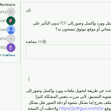
Members
arry
elharry
ivan
كيف يمكنني تحويل ملفات مختلفة مثل وورد وإكسل وصور إلى PDF بدون التأثير على 
 مجاني أو موقع موثوق تنصحون به؟
eow
ina
14 مشاهدة
amina
nito
مشاهدة جمي
أفهم تمامًا شعورك عندما تبحث عن طريقة لتحويل ملفات وورد وإكسل وصور إلى 
PDF بدون فقدان الجودة أو تشويه التنسيق، لأني مررت بنفس المشكلة كثيرًا. 
جربت أكثر من أداة، وكان الملف يخرج إما بشكل مشوه أو دقة الصور تقل بشكل 
وقع 
https://pdfguru.com/ar
 ولاحظت أن النتيجة 