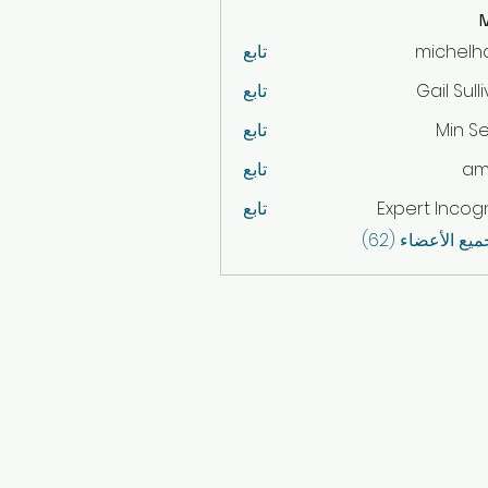
michelh
تابع
mich
Gail Sull
تابع
Min S
تابع
am
تابع
Expert Incog
تابع
ع الأعضاء (62)