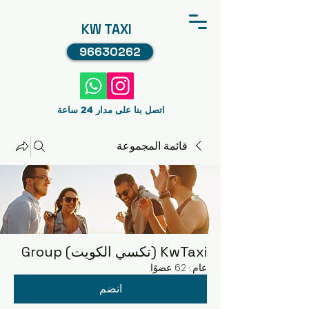
KW TAXI
96630262
اتصل بنا على مدار 24 ساعة
قائمة المجموعة
KwTaxi (تكسي الكويت) Group
عام
·
62 عضوًا
انضم