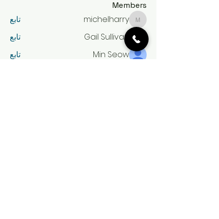
Members
michelharry
تابع
michelharry
Gail Sullivan
تابع
Min Seow
تابع
amina
تابع
amina
Expert Incognito
تابع
مشاهدة جميع الأعضاء (62)
احجز تكسي الكويت الآن
لا تنتظر! احجز رحلتك الآن واستمتع
بخدمة تاكسي موثوقة وسريعة