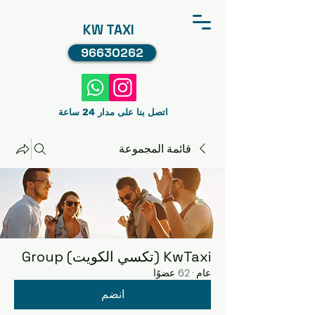
KW TAXI
96630262
اتصل بنا على مدار 24 ساعة
قائمة المجموعة
KwTaxi (تكسي الكويت) Group
عام
·
62 عضوًا
انضم