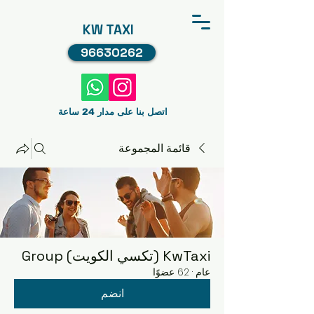
KW TAXI
96630262
اتصل بنا على مدار 24 ساعة
قائمة المجموعة
KwTaxi (تكسي الكويت) Group
عام
·
62 عضوًا
انضم