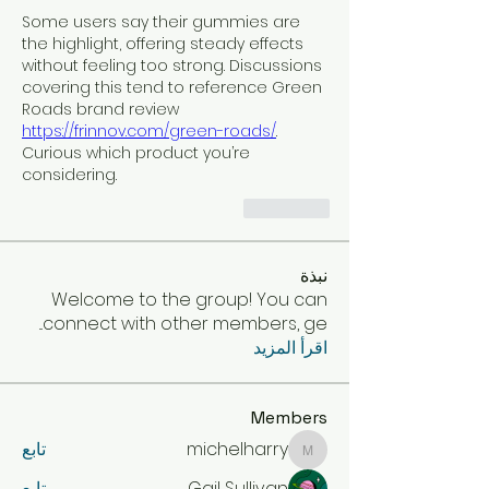
Some users say their gummies are 
the highlight, offering steady effects 
without feeling too strong. Discussions 
covering this tend to reference Green 
Roads brand review 
https://frinnov.com/green-roads/
. 
Curious which product you’re 
considering.
إعجاب
نبذة
Welcome to the group! You can
...
connect with other members, ge
اقرأ المزيد
Members
michelharry
تابع
michelharry
Gail Sullivan
تابع