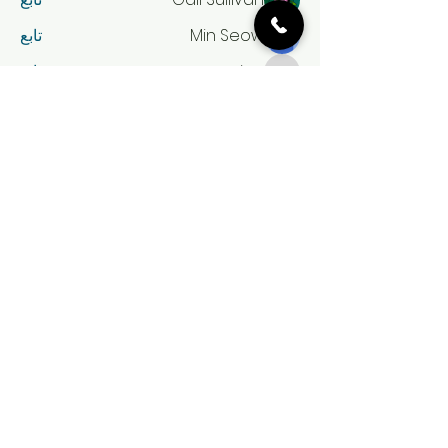
Min Seow
تابع
amina
تابع
amina
Expert Incognito
تابع
مشاهدة جميع الأعضاء (63)
احجز تكسي الكويت الآن
لا تنتظر! احجز رحلتك الآن واستمتع
بخدمة تاكسي موثوقة وسريعة
اتصل بنا على ارقامنا
او راسلنا عبر واتساب او عن طريق