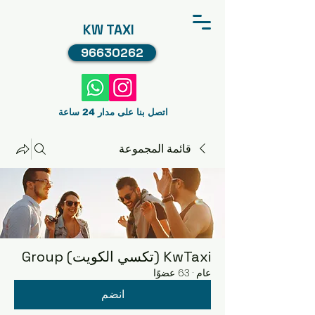
KW TAXI
96630262
اتصل بنا على مدار 24 ساعة
قائمة المجموعة
KwTaxi (تكسي الكويت) Group
عام
·
63 عضوًا
انضم