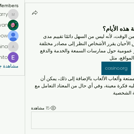
Members
arry
elharry
ivan
 هذه الأيام؟
eow
هذا بالطبع يمكن أن يكون له الكثير من الوقت، لأنه ليس من السهل دائمًا تقييم مدى 
موثوقية المنصات المختلفة. في بعض الأحيان يقرر الأشخاص النظر إلى مصادر مختلفة 
ina
amina
للمعلومات للحصول على فكرة أكثر عمومية حول ممارسات السمعة والخدمة والدفع. 
nito
لمواقع، مثل 
مشاهدة جمي
casino.org
، والتي من شأنها أن توفر لك رحلة ممتعة وألعاب الألعاب. بالإضافة إلى ذلك، يمكن أن 
يعطي فحص الترخيص والإشراف عليه فكرة معينة، وفي أي حال من المعتاد التعامل مع 
ة الشخصية.
15 مشاهدة