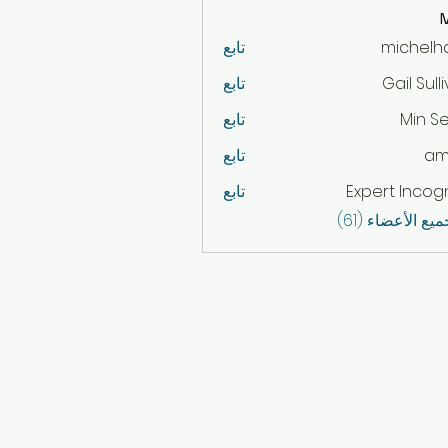
michelh
تابع
mich
Gail Sull
تابع
Min S
تابع
am
تابع
Expert Incog
تابع
ع الأعضاء (61)