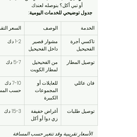
أو تبي أكل؟ بنوصله لعندك.
جدول توضيحي للخدمات اليومية:
الخدمة
الوصف
السعر التق
تاكسي أجرة 
مشوار قصير 
1-2 د.ك
الفحيحيل
داخل الفحيحيل
توصيل المطار
من الفحيحيل 
5-7 د.ك
لمطار الكويت
فان عائلي
للعايلات أو 
7-10 د.ك 
المجموعات 
حسب المس
الكبيرة
توصيل طلبات
أغراض خفيفة 
1.5-3 د.ك
زي دوا أو أكل
الأسعار تقريبية وقد تتغير حسب المسافة 