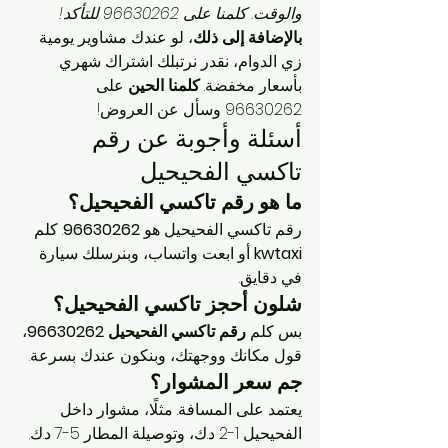
والوقت. كلمنا على 96630262 للتأكد!
بالإضافة إلى ذلك
، لو عندك مشاوير يومية 
زي الدوام، نقدر نرتبلك اشتراك شهري 
بأسعار مخفضة. 
كلمنا الحين
 على 
96630262 وسأل عن العروض!
أسئلة وأجوبة عن رقم 
تاكسي الفحيحيل
ما هو رقم تاكسي الفحيحيل؟
رقم تاكسي الفحيحيل هو 
96630262
. كلم 
kwtaxi
 أو ابعت واتساب، وبنرسلك سيارة 
في دقايق.
شلون أحجز تاكسي الفحيحيل؟
بس كلم 
رقم تاكسي الفحيحيل 96630262
، 
قول مكانك ووجهتك، وبنكون عندك بسرعة.
جم سعر المشوار؟
يعتمد على المسافة. مثلًا، مشوار داخل 
الفحيحيل 1-2 د.ك، وتوصيلة المطار 5-7 د.ك. 