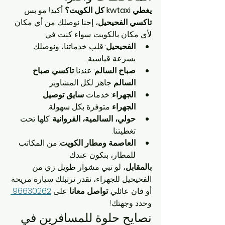
يغطي kwtaxi كل الكويت؟
 أكيد! مو بس 
تاكسي الفحيحيل
، إحنا نوصلك من أي مكان 
لأي مكان بالكويت. سواء كنت في:
الفحيحيل
: قلب خدماتنا، ونوصلك 
بسرعة قياسية.
صباح السالم
: عندنا 
تاكسي صباح 
السالم
 جاهز لكل المشاوير.
الجهراء
: خدمات 
سايق توصيل 
الجهراء
 متوفرة بكل سهولة.
حولي، السالمية، الفروانية
: كلها تحت 
تغطيتنا.
العاصمة ومطار الكويت
: من المكاتب 
للمطار، بنكون عندك.
بالمقابل
، لو تبي مشوار طويل زي من 
الفحيحيل للجهراء، نقدر نرتبلك سيارة مريحة 
أو فان عائلي. 
تواصل معانا
 على 
96630262 
وحدد وجهتك!
نصايح حلوة للمسافرين في 