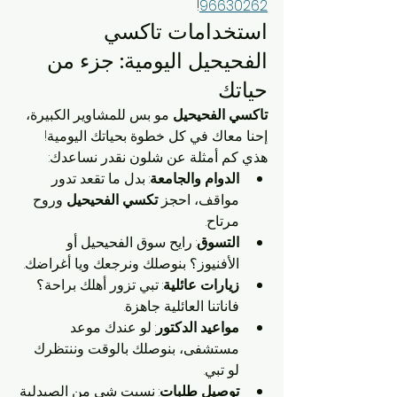
!
96630262
استخدامات تاكسي 
الفحيحيل اليومية: جزء من 
حياتك
تاكسي الفحيحيل
 مو بس للمشاوير الكبيرة، 
إحنا معاك في كل خطوة بحياتك اليومية! 
هذي كم أمثلة عن شلون نقدر نساعدك:
الدوام والجامعة
: بدل ما تقعد تدور 
مواقف، احجز 
تكسي الفحيحيل
 وروح 
مرتاح.
التسوق
: رايح سوق الفحيحيل أو 
الأفنيوز؟ بنوصلك ونرجعك ويا أغراضك.
زيارات عائلية
: تبي تزور أهلك براحة؟ 
فاناتنا العائلية جاهزة.
مواعيد الدكتور
: لو عندك موعد 
مستشفى، بنوصلك بالوقت وننتظرك 
لو تبي.
توصيل طلبات
: نسيت شي من الصيدلية 