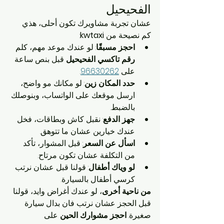
الفحيحيل
عشان تجربة مشاويرك تكون أحلى، هذي 
كم نصيحة من 
kwtaxi
:
احجز مسبقًا
: لو عندك موعد مهم، كلم 
رقم تاكسي الفحيحيل
 قبل بنص ساعة 
على 
96630262
.
حدد المكان زين
: لو مكانك مو واضح، 
ارسل موقعك على الواتساب، وبنوصلك 
بالضبط.
جهز الدفع
: نقبل كاش وبطاقات، فخل 
عندك خيارين عشان ما تتوهق.
اسأل عن السعر
: قبل المشوار، تأكد 
من التكلفة عشان تكون مرتاح.
لو وياك أطفال
: قولنا قبل عشان نرتب 
كرسي أطفال بالسيارة.
من ناحية أخرى
، لو عندك أغراض وايد، قولنا 
قبل الحجز عشان نرتب فان بدال سيارة 
صغيرة. 
احجز مشوارك الحين
 على 