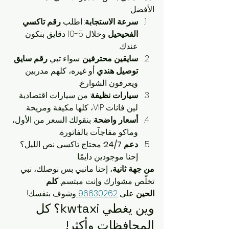
الأفضل:
سرعة الاستجابة
: اطلب 
رقم تاكسي 
الفحيحيل
 وخلال 5-10 دقايق بنكون 
عندك.
سايقين محترفين
: سواء تبي 
رقم سايق 
توصيل هندي
 أو غيره، كلهم مدربين 
ويعرفون الشوارع.
سيارات نظيفة
: من سيارات اقتصادية 
لين فانات VIP، كلها مكيفة ومريحة.
أسعار واضحة
: بنقولك السعر من الأول، 
وماكو مفاجآت بالفاتورة.
دعم 24/7
: محتاج تاكسي نص الليل؟ 
إحنا موجودين دايمًا.
من جهة ثانية
، إحنا مانبي بس نوصلك، نبي 
تخلّص مشوارك وإنت مبتسم. 
كلم 
الحين
 على 
96630262 
وشوف بنفسك!
وين يغطي kwtaxi؟ كل 
المحافظات وأكثر!