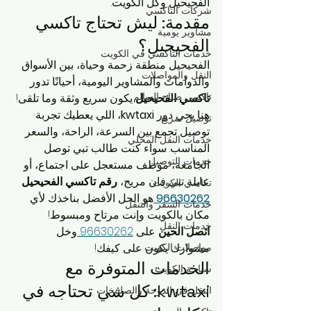
الفحيحيل وكل الكويت.
شركات التاكسي
مقدمة: ليش تحتاج تاكسي 
مشاوير يومية
الفحيحيل؟
خدمات التاكسي في الكويت
الفحيحيل منطقة زحمة وحياة، بين الأسواق 
النقل والمواصلات
والدوامات والمشاوير اليومية، أحيانًا تدور 
تاكسي صباح السالم
تاكسي الفحيحيل
 يكون سريع وثقة وما تلقى! 
هنا يجي دور 
kwtaxi
، اللي يعطيك تجربة 
توصيل سريع
توصيل تجمع بين السرعة، الراحة، والسعر 
خدمات النقل المحلي
المناسب. سواء كنت طالب تبي توصل 
خدمات التوصيل
الجامعة، موظف مستعجل على اجتماع، أو 
عايلة تبي فان مريح، 
رقم تاكسي الفحيحيل 
تكاسي الكويت
96630262
هو الحل الأفضل. بناخذك لأي 
خدمات السفر والتنقل
مكان بالكويت وإنت مرتاح ومبسوط!
خدمات النقل
اتصل الحين
 على 
96630262 
وخل 
مواصلات الكويت
مشوارك يكون على كيفك!
الخدمات المتوفرة مع 
سياحة الكويت
kwtaxi: كل شي تحتاجه في 
النقل في الدوحة والصليبخات