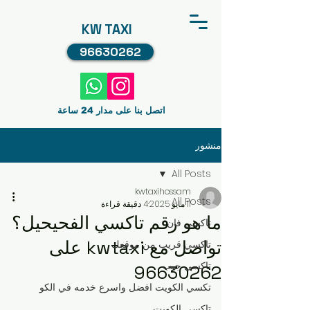
KW TAXI
96630262
اتصل بنا على مدار 24 ساعة
منشور
All Posts
kwtaxihossam
All Posts
11 مايو 2025
4 دقيقة قراءة
ما هو رقم تاكسي الفحيحيل؟
تاكسي فان
تواصل مع kwtaxi على
تاكسي قريب من موقعك
تاكسي جيب
96630262
تكسي الكويت افضل واسرع خدمه في الكو
تاكسي الكويت