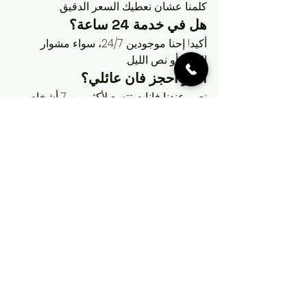
كلمنا عشان نعطيك السعر الدقيق.
هل في خدمة 24 ساعة؟
أكيد! إحنا موجودين 24/7، سواء مشوار 
الصبح أو نص الليل.
أقدر أحجز فان عائلي؟
نعم، عندنا فانات تتسع لأكثر من 7 أشخاص. 
قولنا قبل الحجز عشان نجهزها.
هل في سايق توصيل هندي؟
أي، عندنا 
رقم سايق توصيل هندي
 وسايقين 
من جنسيات ثانية، كلهم محترفين. بس كلمنا 
وحدد طلبك.
تواصل معانا الحين
 على 96630262 لو 
عندك أي سؤال زيادة!
ليش kwtaxi هو خيارك 
الأول؟
في النهاية، 
kwtaxi
 مو بس 
شركة تاكسي
، 
إحنا شريكك في كل مشوار. نهتم بوقتك، 