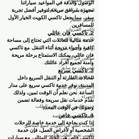
تاكسي الجهراء
الوصول والدقة في المواعيد. سياراتنا 
مجهزة بمرافق مريحة لتوفير أفضل تجربة 
الخدمات المحلية في الكويت
سفر، مما يجعل تاكسي الكويت الخيار الأول 
توصيل المطار
للمسافرين.
تاكسي القيروان
2. تاكسي فان عائلي
تاكسي جابر الأحمد
خدمة مثالية للعائلات التي تحتاج إلى مساحة 
كافية وأجواء مريحة أثناء التنقل. مع تاكسي 
أرخص تاكسي بالكويت
فان عائلي، يمكنك الاستمتاع برحلة مريحة 
سائقين في الكويت
وآمنة لجميع أفراد عائلتك.
تأجير فان مع سايق
3. تاكسي سريع
سيارة فان كبير
للحالات الطارئة أو التنقل السريع داخل 
المدينة، نوفر خدمة تاكسي سريع على مدار 
تأجير سيارة مع سائق
الساعة. نحن نعلم أن الوقت ثمين، ولذلك 
الجهراء
نقدم خدمات نقل سريعة وفعالة تضمن 
خدمة تكسي الكويت تحت الطلب
وصولك في الوقت المحدد.
4. تاكسي خاص
خدمات التوصيل الخاصة
إذا كنت بحاجة إلى خدمة خاصة للرحلات 
خدمات النقل في الكويت جميع المناطق
الشخصية أو لأغراض العمل، فإن خدمة 
تاكسي تحت الطلب الكويت
تاكسي خاص هي الخيار المثالي. مع سيارات 