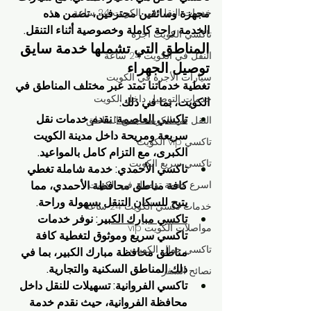
خدمات النقل في الكويت 24 ساعة
مجهزة وسائقين محترفين، تضمن هذه 
الخدمة راحة كاملة وخصوصية أثناء التنقل.
تاكسي الكويت اجرة
المناطق التي تشملها خدمة سايق 
النقل في الكويت 24 ساعة
توصيل الجهراء
سيارات الأجرة في الكويت
تغطية خدماتنا تمتد عبر مختلف المناطق في 
خدمات التوصيل داخل الكويت
الكويت، بما في ذلك:
تاكسي العاصمة
: نقدم خدمات نقل 
النقل في الكويت جميع المناطق
سريعة ومريحة داخل مدينة الكويت 
تاكسي vip الكويت
الكبرى، مع التزام كامل بالمواعيد.
تاكسي سريع الكويت
تاكسي الأحمدي: خدمة شاملة تغطي 
اسرع خدمة توصيل في الكويت
كافة مناطق محافظة الأحمدي، مما 
يتيح للسكان التنقل بسهولة وراحة.
خدمات تكسي الكويت 24 ساعة
تاكسي مبارك الكبير
: نوفر خدمات 
مواصلات الكويت vip
تاكسي سريع وموثوق لتغطية كافة 
تاكسي جوال الكويت
مناطق محافظة مبارك الكبير، بما في 
ذلك المناطق السكنية والتجارية.
نصائح السفر
تاكسي الفروانية: تسهيلات للنقل داخل 
محافظة الفروانية، حيث نقدم خدمة 