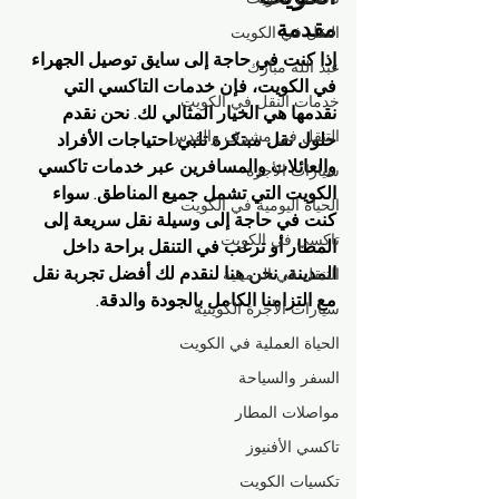
مقدمة
النقل في الكويت
إذا كنت في حاجة إلى سايق توصيل الجهراء 
عبد الله مبارك
في الكويت، فإن خدمات التاكسي التي 
خدمات النقل في الكويت
نقدمها هي الخيار المثالي لك. نحن نقدم 
التنقل في مشرف والقدس
حلول نقل مبتكرة تلبي احتياجات الأفراد 
والعائلات والمسافرين عبر خدمات تاكسي 
سيارات الأجرة
الكويت التي تشمل جميع المناطق. سواء 
الحياة اليومية في الكويت
كنت في حاجة إلى وسيلة نقل سريعة إلى 
تاكسي في الكويت
المطار أو ترغب في التنقل براحة داخل 
المدينة، نحن هنا لنقدم لك أفضل تجربة نقل 
التنقل في الرميثية
مع التزامنا الكامل بالجودة والدقة.
سيارات الأجرة الكويتية
الحياة العملية في الكويت
السفر والسياحة
مواصلات المطار
تاكسي الأفنيوز
تكسيات الكويت