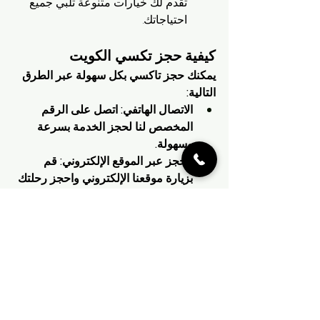
تقدم لك خيارات متنوعة تلبي جميع 
احتياجاتك.
كيفية حجز تكسي الكويت 
يمكنك حجز تاكسي بكل سهولة عبر الطرق 
التالية:
الاتصال الهاتفي: اتصل على الرقم 
المخصص لنا لحجز الخدمة بسرعة 
وسهولة.
الحجز عبر الموقع الإلكتروني: قم 
بزيارة موقعنا الإلكتروني واحجز رحلتك 
في دقائق معدودة.
آراء العملاء
عملاؤنا دائمًا يشاركون تجربتهم الممتازة مع 
خدماتنا:
"خدمة ممتازة وسريعة جدًا. السائق كان 
محترفًا للغاية.""أفضل تجربة تاكسي في 
الكويت، سأستخدمها دائمًا!"