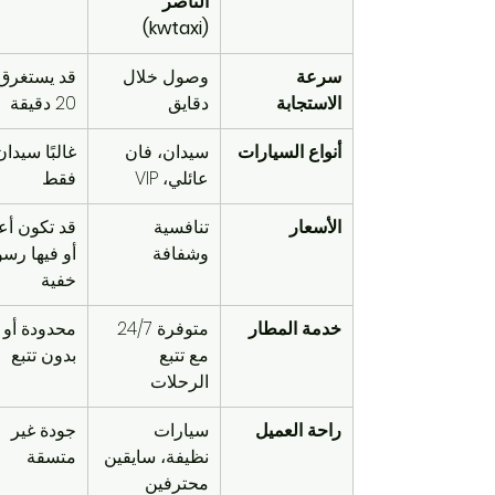
الناصر 
(kwtaxi)
سرعة 
وصول خلال 
الاستجابة
دقايق
20 دقيقة
أنواع السيارات
سيدان، فان 
غالبًا سيدان
عائلي، VIP
فقط
الأسعار
تنافسية 
قد تكون أع
وشفافة
أو فيها رسو
خفية
خدمة المطار
متوفرة 24/7 
محدودة أو 
مع تتبع 
بدون تتبع
الرحلات
راحة العميل
سيارات 
جودة غير 
نظيفة، سايقين 
متسقة
محترفين