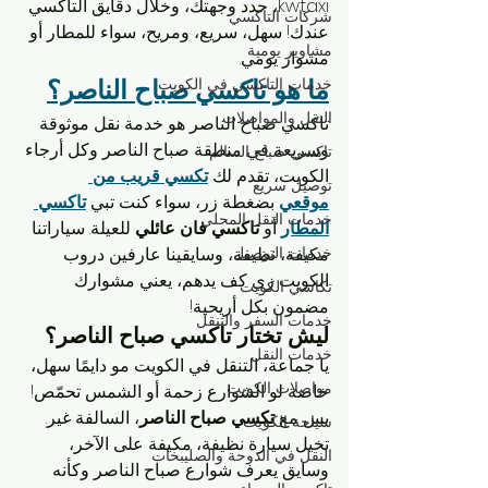
kwtaxi، حدد وجهتك، وخلال دقايق التاكسي 
شركات التاكسي
عندك! سهل، سريع، ومريح، سواء للمطار أو 
مشاوير يومية
مشوار يومي.
خدمات التاكسي في الكويت
ما هو تاكسي صباح الناصر؟
النقل والمواصلات
تاكسي صباح الناصر هو خدمة نقل موثوقة 
وسريعة في منطقة صباح الناصر وكل أرجاء 
تاكسي صباح السالم
الكويت، تقدم لك 
تكسي قريب من 
توصيل سريع
موقعي
 بضغطة زر، سواء كنت تبي 
تاكسي 
خدمات النقل المحلي
المطار
 أو 
تاكسي فان عائلي
 للعيلة. سياراتنا 
خدمات التوصيل
مكيفة، نظيفة، وسايقينا عارفين دروب 
الكويت زي كف يدهم، يعني مشوارك 
تكاسي الكويت
مضمون بكل أريحية!
خدمات السفر والتنقل
ليش تختار تاكسي صباح الناصر؟
خدمات النقل
يا جماعة، التنقل في الكويت مو دايمًا سهل، 
مواصلات الكويت
خاصة لو الشوارع زحمة أو الشمس تحمّص! 
بس مع 
تكسي صباح الناصر
، السالفة غير. 
سياحة الكويت
تخيل سيارة نظيفة، مكيفة على الآخر، 
النقل في الدوحة والصليبخات
وسايق يعرف شوارع صباح الناصر وكأنه 