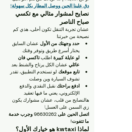
دق علينا الحين ووصل المطار بكل سهولة!
نصايح لمشوار مثالي مع تكسي 
صباح الناصر
عشان تجربة التنقل تكون أحلى، هذي كم 
نصيحة من خبرتنا:
حدد وجهتك من الأول
: عشان السايق 
يختار أسرع طريق وتوفر وقتك.
لو عايلة كبيرة
: اطلب 
تاكسي فان 
عائلي
 عشان الكل يرتاح والشنط بعد.
تابع موقعك
: لو تستخدم التطبيق، تقدر 
تشوف السيارة وين وصلت.
ادفع براحتك
: نقبل النقدي والدفع 
الإلكتروني، يعني ما فيها تعقيد.
هالنصايح من قلب، عشان مشوارك يكون 
زي السمن على العسل!
اتصل الحين على 96630262 وجرب خدمة 
ما تتفوت!
لماذا kwtaxi هو خيارك الأول؟