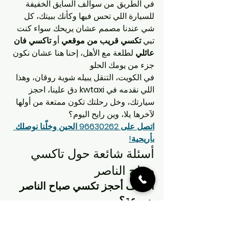
في الطريق. من سوالف السايق الخفيفة 
للسيارة اللي تحس فيها وكأنك ببيتك، كل 
شي عندنا مصمم عشان يريحك. سواء كنت 
تبي 
تكسي قريب من موقعي
 أو 
تاكسي فان 
عائلي
 لطلعة مع الأهل، إحنا هنا عشان نكون 
جزء من يومك الحلو.
في الكويت، التنقل يبيله شوية روقان، وهذا 
اللي نقدمه في 
kwtaxi
. دق علينا، احجز 
سيارتك، وخل رحلتك تكون ممتعة من أولها 
لآخرها. يلا، وين رايح اليوم؟
اتصل على 96630262 الحين وخلّنا نوصلك 
بأريحية!
أسئلة شائعة حول تاكسي 
صباح الناصر 
1. كيف أحجز تكسي صباح الناصر 
بسرعة؟
الإجابة
: للحجز السريع، اتصل على 
رقم 
تاكسي صباح الناصر 96630262
 أو ادخل 