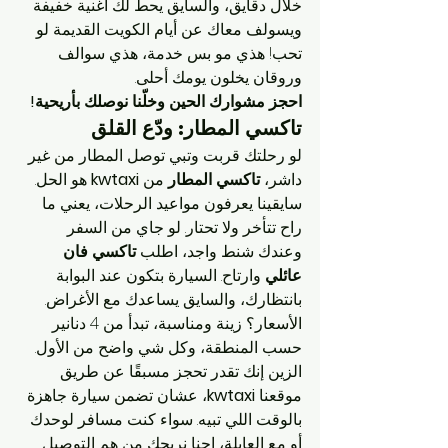
خلال دقايق، والسايق يحط لك أغنية خفيفة 
ويسولف معاك عن أيام الكويت القديمة لو 
تحب! هذي مو بس خدمة، هذي سوالف 
وروقان يخلون يومك أحلى.
احجز مشوارك الحين وخلّنا نوصلك بأريحية!
تاكسي المطار: ودّع القلق
لو رحلتك قربت وتبي توصل المطار من غير 
داشر، 
تاكسي المطار
 من 
kwtaxi
 هو الحل. 
سايقينا يعرفون مواعيد الرحلات، يعني ما 
راح تتأخر ولا تحتار. لو جاي من السفر 
وعندك شنط واجد، اطلب 
تاكسي فان 
عائلي
 وارتاح. السيارة بتكون عند البوابة 
بانتظارك، والسايق يساعدك مع الأغراض. 
الأسعار؟ زينة ومناسبة، تبدأ من 4 دنانير 
حسب المنطقة، وكل شي واضح من الأول.
الزين إنك تقدر تحجز مسبقًا عن طريق 
موقعنا 
kwtaxi
، عشان تضمن سيارة جاهزة 
بالوقت اللي تبيه. سواء كنت مسافر لوحدك 
أو مع العايلة، إحنا نريحك من هم التوصيل.