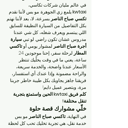
في عالم مليان شركات تكاسي، 
kwtaxi
 يلمع زي الجوهرة. مو بس لأننا نقدم 
تكسي صباح الناصر
 بسرعة، لا، بعد لأننا نهتم 
بكل التفاصيل. من السيارة النظيفة للسايق 
اللي يبتسم ويعرف شغله، كل شي عندنا 
مدروس عشان تكون راضي. لو تبي 
سيارة 
أجرة صباح الناصر
 لمشوار يومي أو 
تاكسي 
المطار
 لرحلة سفر، إحنا موجودين 24 
ساعة، يعني ما في وقت يخلّيك تنتظر.
الأسعار عندنا واضحة، والخدمة سريعة، 
والراحة مضمونة. وإذا عندك أي استفسار، 
فريقنا جاهز يجاوبك بكل طيبة خاطر. جربنا 
مرة، وبتصير عميل دايم!
كلم فريق kwtaxi الحين واستمتع بتجربة 
تنقل مختلفة!
خلّي مشوارك قصة حلوة
في النهاية، 
تاكسي صباح الناصر
 مو بس 
خدمة نقل، هي تجربة تخليك تحب كل لحظة 