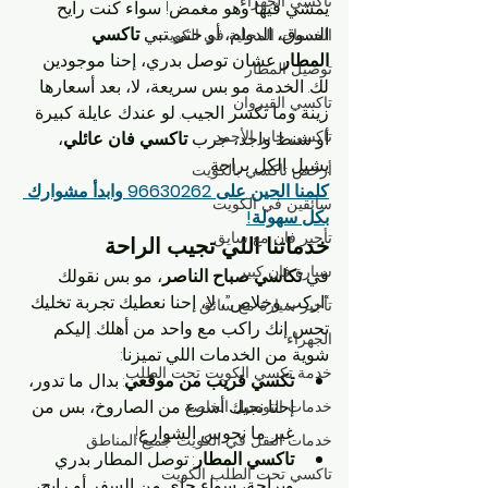
تاكسي الجهراء
يمشي فيها وهو مغمض! سواء كنت رايح 
السوق، الدوام، أو حتى تبي 
تاكسي 
الخدمات المحلية في الكويت
المطار
 عشان توصل بدري، إحنا موجودين 
توصيل المطار
لك. الخدمة مو بس سريعة، لا، بعد أسعارها 
تاكسي القيروان
زينة وما تكسر الجيب. لو عندك عايلة كبيرة 
تاكسي جابر الأحمد
أو شنط واجد، جرب 
تاكسي فان عائلي
، 
يشيل الكل براحة.
أرخص تاكسي بالكويت
كلمنا الحين على 96630262 وابدأ مشوارك 
سائقين في الكويت
بكل سهولة!
تأجير فان مع سايق
خدماتنا اللي تجيب الراحة
سيارة فان كبير
في 
تكاسي صباح الناصر
، مو بس نقولك 
“اركب وخلاص”، لا، إحنا نعطيك تجربة تخليك 
تأجير سيارة مع سائق
تحس إنك راكب مع واحد من أهلك. إليكم 
الجهراء
شوية من الخدمات اللي تميزنا:
خدمة تكسي الكويت تحت الطلب
تكسي قريب من موقعي
: بدال ما تدور، 
إحنا نجيك أسرع من الصاروخ، بس من 
خدمات التوصيل الخاصة
غير ما نحوس الشوارع!
خدمات النقل في الكويت جميع المناطق
تاكسي المطار
: توصل المطار بدري 
تاكسي تحت الطلب الكويت
وبراحة، سواء جاي من السفر أو رايح، 