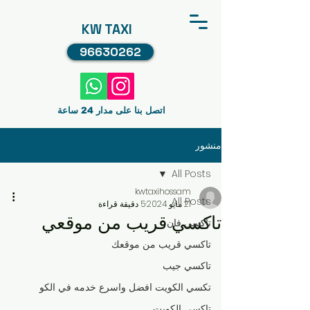
KW TAXI
96630262
اتصل بنا على مدار 24 ساعة
منشور
All Posts
kwtaxihossam
All Posts
21 مايو 2024
5 دقيقة قراءة
تاكسي قريب من موقعي
تاكسي فان
تاكسي قريب من موقعك
تاكسي جيب
تكسي الكويت افضل واسرع خدمه في الكو
تاكسي الكويت