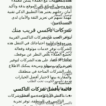
هذه المعلومات مع العملاء. يمكن للعملاء 
تاكسي الجهراء
تتبع وصول السائق إلى الموقع بدقة وتأكيد 
الخدمات المحلية في الكويت
أمان رحلتهم. يعتبر هذا التطبيق الذكي تقنية 
توصيل المطار
مهمة تسهم في تعزيز الثقة والأمان لدى 
تاكسي القيروان
المستخدمين.
شركات تاكسي قريب منك
تاكسي جابر الأحمد
أرخص تاكسي بالكويت
تتوافر العديد من شركات التاكسي القريبة 
من موقعك لتلبية احتياجاتك في التنقل. هذه 
سائقين في الكويت
الشركات توفر خدمات موثوقة وفعالة 
تأجير فان مع سايق
لجميع العملاء. بغض النظر عن موقعك، 
سيارة فان كبير
يمكنك الاعتماد على هذه الشركات لتوفير 
تجربة ركوب سهلة ومريحة. يمكنك الاطلاع 
تأجير سيارة مع سائق
على الشركات المتاحة في منطقتك 
الجهراء
والمقارنة بينها لاختيار أفضل الخيارات 
خدمة تكسي الكويت تحت الطلب
المناسبة لك.
خدمات التوصيل الخاصة
قائمة بأفضل شركات التاكسي
تاكسي الأن: واحدة من أفضل شركات 
خدمات النقل في الكويت جميع المناطق
التاكسي في المنطقة، توفر تجربة 
تاكسي تحت الطلب الكويت