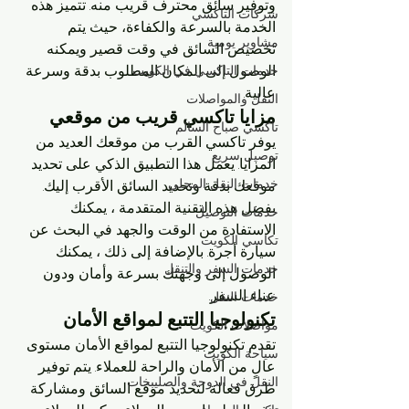
وتوفير سائق محترف قريب منه. تتميز هذه 
شركات التاكسي
الخدمة بالسرعة والكفاءة، حيث يتم 
مشاوير يومية
تخصيص السائق في وقت قصير ويمكنه 
الوصول إلى المكان المطلوب بدقة وسرعة 
خدمات التاكسي في الكويت
عالية.
النقل والمواصلات
مزايا تاكسي قريب من موقعي
تاكسي صباح السالم
يوفر تاكسي القرب من موقعك العديد من 
توصيل سريع
المزايا. يعمل هذا التطبيق الذكي على تحديد 
خدمات النقل المحلي
موقعك بدقة وتحديد السائق الأقرب إليك. 
بفضل هذه التقنية المتقدمة ، يمكنك 
خدمات التوصيل
الاستفادة من الوقت والجهد في البحث عن 
تكاسي الكويت
سيارة أجرة. بالإضافة إلى ذلك ، يمكنك 
خدمات السفر والتنقل
الوصول إلى وجهتك بسرعة وأمان ودون 
عناء السفر.
خدمات النقل
تكنولوجيا التتبع لمواقع الأمان
مواصلات الكويت
تقدم تكنولوجيا التتبع لمواقع الأمان مستوى 
سياحة الكويت
عالٍ من الأمان والراحة للعملاء. يتم توفير 
النقل في الدوحة والصليبخات
طرق فعالة لتحديد موقع السائق ومشاركة 