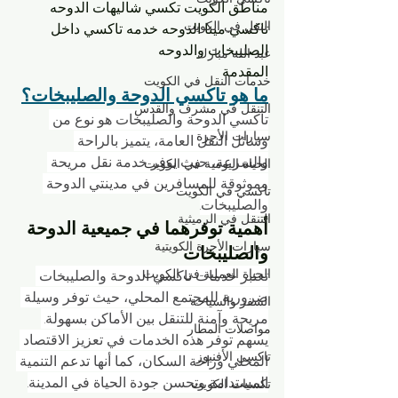
مناطق الكويت تكسي شاليهات الدوحه 
النقل في الكويت
تاكسي مينا الدوحه خدمه تاكسي داخل 
الصليبخات والدوحه
عبد الله مبارك
المقدمة
خدمات النقل في الكويت
ما هو تاكسي الدوحة والصليبخات؟
التنقل في مشرف والقدس
تاكسي الدوحة والصليبخات هو نوع من 
سيارات الأجرة
وسائل النقل العامة، يتميز بالراحة 
والسرعة، حيث يوفر خدمة نقل مريحة 
الحياة اليومية في الكويت
وموثوقة للمسافرين في مدينتي الدوحة 
تاكسي في الكويت
والصليبخات.
التنقل في الرميثية
أهمية توفرهما في جميعية الدوحة 
سيارات الأجرة الكويتية
والصليبخات
الحياة العملية في الكويت
تعتبر خدمات تاكسي الدوحة والصليبخات 
ضرورية للمجتمع المحلي، حيث توفر وسيلة 
السفر والسياحة
مريحة وآمنة للتنقل بين الأماكن بسهولة. 
مواصلات المطار
يسهم توفر هذه الخدمات في تعزيز الاقتصاد 
تاكسي الأفنيوز
المحلي وراحة السكان، كما أنها تدعم التنمية 
المستدامة وتحسن جودة الحياة في المدينة.
تكسيات الكويت