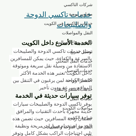
شركات التاكسي
خدمات تاكسي الدوحة 
مشاوير يومية
والصليبخات
خدمات التاكسي في الكويت
النقل والمواصلات
الخدمة الأسرع داخل الكويت
تاكسي صباح السالم
تمتاز خدمات تاكسي الدوحة والصليبخات 
توصيل سريع
بالسرعة والكفاءة، حيث يمكن للمسافرين 
خدمات النقل المحلي
الاستفادة من وسيلة نقل سريعة وموثوقة 
خدمات التوصيل
داخل الكويت. تعتبر هذه الخدمة الأكثر 
تكاسي الكويت
انتشارًا وراحة لمن يرغبون في التنقل بين 
المواقع بسرعة ودون تأخير.
خدمات السفر والتنقل
توفر سيارات حديثة في الخدمة
خدمات النقل
يوفر تاكسي الدوحة والصليبخات سيارات 
مواصلات الكويت
حديثة مجهزة بأحدث التقنيات والمرافق 
سياحة الكويت
لضمان راحة المسافرين. حيث تضمن هذه 
الخدمة استخدام سيارات مريحة ونظيفة 
النقل في الدوحة والصليبخات
تلبي احتياجات الراكب بشكل كامل وتوفر 