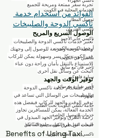
تاكسي الجهراء
تجربة سفر ممتعة ومريحة للجميع.
الخدمات المحلية في الكويت
الفوائد من استخدام خدمة 
توصيل المطار
تاكسي الدوحة والصليبخات
تاكسي القيروان
الوصول السريع والمريح
تاكسي جابر الأحمد
تُعتبر خدمات تاكسي الدوحة والصليبخات 
أرخص تاكسي بالكويت
وسيلة مريحة وسريعة للوصول إلى وجهتك 
في الكويت بكل يسر وسهولة. يمكن للركاب 
سائقين في الكويت
الاستمتاع بالتنقل بأمان وراحة دون عناء 
تأجير فان مع سايق
البحث عن وسائل نقل أخرى.
سيارة فان كبير
توفير الوقت والجهد
تأجير سيارة مع سائق
يُعتبر استخدام خدمة تاكسي الدوحة 
والصليبخات من الوسائل التي تساعد في 
الجهراء
توفير الوقت والجهد للركاب. فبفضل هذه 
خدمة تكسي الكويت تحت الطلب
الخدمة الفعالة، يمكن للمسافرين تجاوز 
خدمات التوصيل الخاصة
زحمة الطرق وتوفير الجهد المبذول في 
البحث عن طرق نقل بديلة.H2 Title:
خدمات النقل في الكويت جميع المناطق
Benefits of Using Taxi 
تاكسي تحت الطلب الكويت