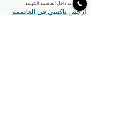
وموثوق به داخل العاصمة الكويتية.
ارخص تاكسي في العاصمة 
الكويت اتصل بنا 96630262
تُعتبر خدمة تاكسي العاصمة في الكويت من 
بين الخيارات الأمثلة للتنقل السريع والآمن 
داخل العاصمة. تمتاز هذه الخدمة بأسعارها 
المنافسة والمناسبة لجميع فئات المجتمع، 
مما يجعلها الخيار الأمثل للعديد من الركاب. 
بالإضافة إلى ذلك، يمكنك الاتصال بتاكسي 
العاصمة بسهولة عبر الرقم 96630262 
لحجز رحلتك بكل يسر وسهولة.سواء كنت 
بحاجة إلى الوصول إلى العمل بسرعة أو 
التجول في المدينة دون عناء، ستجد في 
خدمة تاكسي العاصمة الكويتية حلاً مثالياً 
لكل احتياجاتك. تتوفر سيارات حديثة ومجهزة 
بكافة وسائل الراحة داخلها، بالإضافة إلى 
فريق عمل محترف ومدرب على أعلى 
مستوى لضمان تجربة سفر مميزة ومريحة 