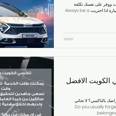
ت ووفر على نفسك تكلفة
التأجير وسعر البنزين وتصليح السيارة اذا اختربت. Always be a
 تاكسي الكويت الافضل
ضك بالتاكسي؟ لا تحاتي
فظ والصون Do you usually forget your
belongings