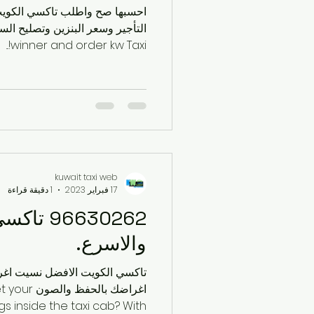
احسبها صح واطلب تاكسي الكوي
winner and order kw Taxi!...
kuwait taxi web
17 فبراير 2023
1 دقيقة قراءة
96630262
والاسرع.
تاكسي الكويت الافضل نسيت اغرا
اغراضك بالح
 inside the taxi cab? With...