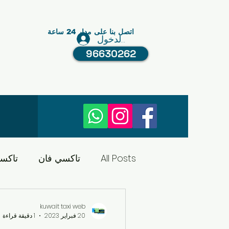
اتصل بنا على مدار 24 ساعة
تسجيل الدخول
96630262
All Posts
تاكسي فان
تاكس
تاكسي الكويت
النقل في ا
kuwait taxi web
20 فبراير 2023
1 دقيقة قراءة