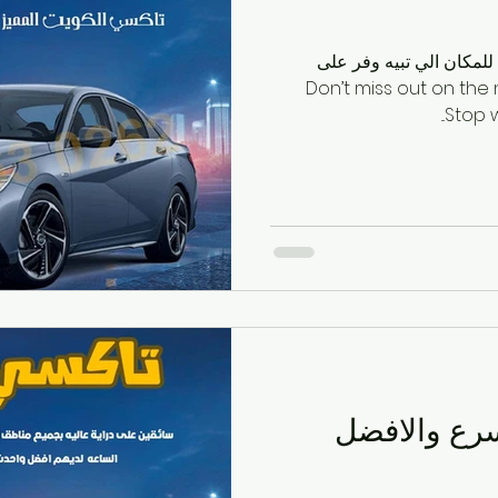
مية في الكويت
تاكسي في الكويت
التنقل في الرميثية
مكان الي تبيه وفر على
. Don’t miss out on the new Hype!
لسفر والسياحة
مواصلات المطار
تاكسي الأفنيوز
Stop w
ومية
خدمات التاكسي في الكويت
النقل والمواصلات
 المحلي
خدمات التوصيل
تكاسي الكويت
خدمات 
سرع والافضل