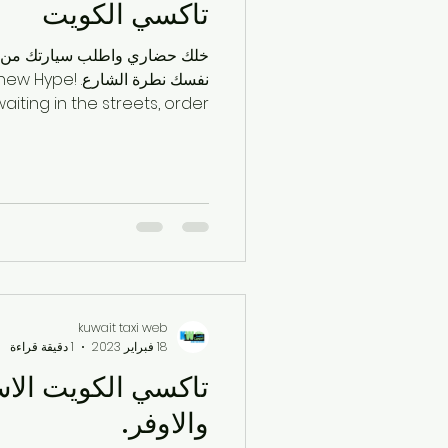
تاكسي الكويت
سيارات الأجرة
الحياة اليو
خلك حضاري واطلب سيارتك من لل
نفسك نطرة الشارع
الحياة العملية في الكويت
ا
aiting in the streets, order...
شركات التاكسي
مشاوير ي
توصيل سريع
خدمات النقل
kuwait taxi web
خدمات النقل
18 فبراير 2023
1 دقيقة قراءة
تاكسي الكويت الا
والاوفر.