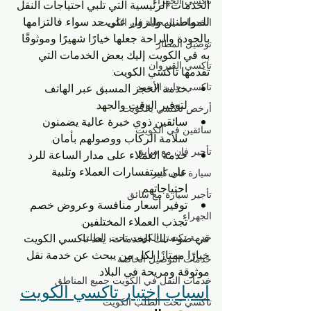
تاكسي الجهراء
الخدمات الرئيسية التي تلبي احتياجات النقل 
للمواطنين والزوار على حد سواء. فالتزامها 
الخدمات المحلية في الكويت
بالجودة والراحة جعلها خيارًا شهيرًا وموثوقًا 
توصيل المطار
به في الكويت. إليك بعض الخدمات التي 
تاكسي القيروان
تقدمها تاكسي الكويت:
تاكسي جابر الأحمد
خدمة الحجز المسبق عبر الهاتف 
لتوفير الوقت والجهد.
أرخص تاكسي بالكويت
سائقين ذوي خبرة عالية يضمنون 
سائقين في الكويت
سلامة الركاب ووصولهم بأمان.
تأجير فان مع سايق
خدمة العملاء على مدار الساعة للرد 
على استفسارات العملاء وتلبية 
سيارة فان كبير
احتياجاتهم.
تأجير سيارة مع سائق
توفير أسعار منافسة وعروض خصم 
الجهراء
تجذب العملاء المختلفين.
خدمة تكسي الكويت تحت الطلب
في ضوء تلك الخدمات، يعد تاكسي الكويت 
خيارًا ممتازًا لكل من يبحث عن خدمة نقل 
خدمات التوصيل الخاصة
موثوقة ومريحة في البلاد.
خدمات النقل في الكويت جميع المناطق
أسباب اختيار تاكسي الكويت
تاكسي تحت الطلب الكويت