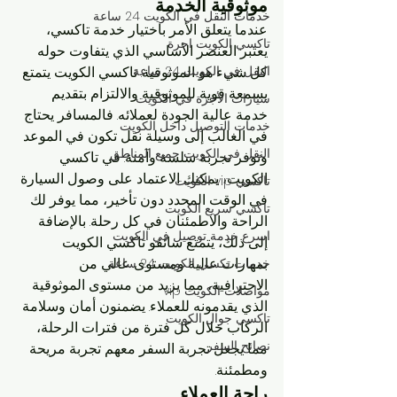
موثوقية الخدمة
خدمات النقل في الكويت 24 ساعة
عندما يتعلق الأمر باختيار خدمة تاكسي، 
تاكسي الكويت اجرة
يعتبر العنصر الأساسي الذي يتفاوت حوله 
النقل في الكويت 24 ساعة
كل شيء هو الموثوقية. تاكسي الكويت يتمتع 
بسمعة قوية للموثوقية والالتزام بتقديم 
سيارات الأجرة في الكويت
خدمة عالية الجودة لعملائه. فالمسافر يحتاج 
خدمات التوصيل داخل الكويت
في الغالب إلى وسيلة نقل تكون في الموعد 
النقل في الكويت جميع المناطق
وتوفر تجربة سلسة وآمنة. في تاكسي 
الكويت، يمكنك الاعتماد على وصول السيارة 
تاكسي vip الكويت
في الوقت المحدد دون تأخير، مما يوفر لك 
تاكسي سريع الكويت
الراحة والاطمئنان في كل رحلة. بالإضافة 
اسرع خدمة توصيل في الكويت
إلى ذلك، يتمتع سائقو تاكسي الكويت 
بمهارات عالية ومستوى عالي من 
خدمات تكسي الكويت 24 ساعة
الاحترافية، مما يزيد من مستوى الموثوقية 
مواصلات الكويت vip
الذي يقدمونه للعملاء. يضمنون أمان وسلامة 
تاكسي جوال الكويت
الركاب خلال كل فترة من فترات الرحلة، 
نصائح السفر
مما يجعل تجربة السفر معهم تجربة مريحة 
ومطمئنة.
راحة العملاء