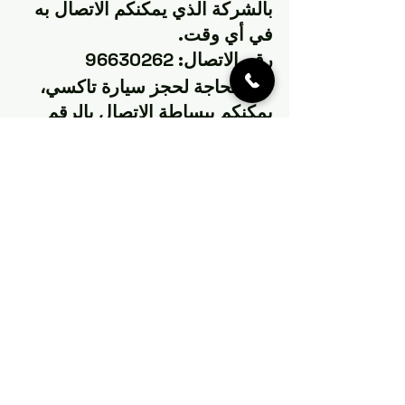
بالشركة الذي يمكنكم الاتصال به 
في أي وقت.
رقم الاتصال: 96630262
عند الحاجة لحجز سيارة تاكسي، 
يمكنكم ببساطة الاتصال بالرقم 
المذكور وطلب الخدمة التي 
تحتاجون إليها في الوقت المناسب. 
السائق سيكون في الموقع المحدد 
في الوقت المتفق عليه، جاهزًا 
لنقلكم بأمان إلى وجهتكم.
لكم مناسبات أخرى تحتاجون فيها 
إلى التواصل مع تاكسي الكويت؟ 
لا تقلقوا، ففريق خدمة العملاء 
متاح لمساعدتكم على مدار 
الساعة طوال أيام الأسبوع.
خدمة العملاء 24/7