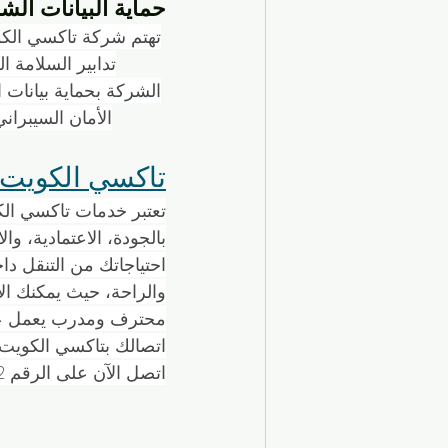
حماية البيانات ال
تدابير السلامة ا
الشركة بحماية بيانات 
الأمان السيبران
تاكسي الكويت افض
تعتبر خدمات تاكسي ال
بالجودة، الاعتمادية، وال
احتياجاتك من التنقل دا
والراحة، حيث يمكنك ال
محترف ومدرب يعمل على 
اتصالك بتاكسي الكويت ف
اتصل الآن على الرقم 96630262 للحجز والاستفسار.H2 Title: