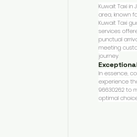
Kuwait Taxi in
area, known for
Kuwait Taxi gu
services offer
punctual arriv
meeting custo
journey.
Exceptiona
In essence, co
experience tha
96630262 to mak
optimal choice