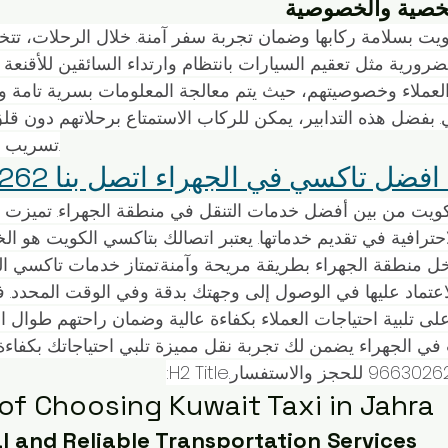
شخصية والخصوصية
لضرورية مثل تعقيم السيارات بانتظام وارتداء السائقين للأقنعة ال
العملاء وخصوصيتهم، حيث يتم معالجة المعلومات بسرية تامة وفق
ي. بفضل هذه التدابير، يمكن للركاب الاستمتاع برحلاتهم دون قل
تسريب البيانات الشخصية.
ل تاكسي في الجهراء اتصل بنا 96630262
كويت من بين أفضل خدمات التنقل في منطقة الجهراء. تميزت 
احترافية في تقديم خدماتها. يعتبر اتصالك بتاكسي الكويت هو الخيا
خل منطقة الجهراء بطريقة مريحة وآمنة.تمتاز خدمات تاكسي الك
اعتماد عليها في الوصول إلى وجهتك بدقة وفي الوقت المحدد. 
تلبية احتياجات العملاء بكفاءة عالية وضمان راحتهم طوال الر
ي الجهراء يضمن لك تجربة نقل مميزة تلبي احتياجاتك بكفاءة و
of Choosing Kuwait Taxi in Jahra
l and Reliable Transportation Services