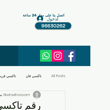
اتصل بنا على مدار 24 ساعة
تسجيل الدخول
96630262
All Posts
تاكسي فان
تاكسي قري
kwtaxihossam
3 سبتمبر 2024
النقل في الكويت
عبد الله مبارك
رقم تاكسي الص