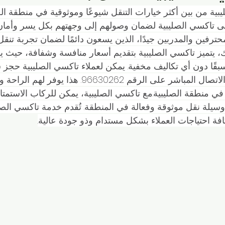
ي الكويت
التنقل في الرميثية
سيارات الأجرة الكويتية
الحيا
بية من بين أكثر خيارات التنقل شيوعًا وموثوقية في منطقة الصل
 تاكسي الصليبية لضمان وصولهم إلى وجهتهم بكل يسر وأمان. ي
حترفين والمدربين جيدًا، الذين يسعون دائمًا لضمان تجربة تنق
تاكسي الأفنيوز
تكسيات الكويت
شركات التاكسي
مشاو
ك، يتميز تاكسي الصليبية بتقديم أسعار منافسة وشفافة، حيث يم
قًا دون أي تكاليف مخفية. يمكن لعملاء تاكسي الصليبية حجز 
بكل سهولة عن طريق الاتصال المباشر على الرقم 96630262. هذ
 والمواصلات
تاكسي صباح السالم
توصيل سريع
خدمات النق
ل في منطقة الصليبية.مع تاكسي الصليبية، يمكن للركاب الاستمتا
وسيلة نقل موثوقة وفعالة في المنطقة. تُقدم خدمة تاكسي الصل
فة احتياجات العملاء بشكل مستدام وذو جودة عالية.
نقل
خدمات النقل