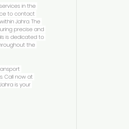
services in the 
oice to contact 
ithin Jahra. The 
suring precise and 
ls is dedicated to 
hroughout the 
ransport 
. Call now at 
Jahra is your 