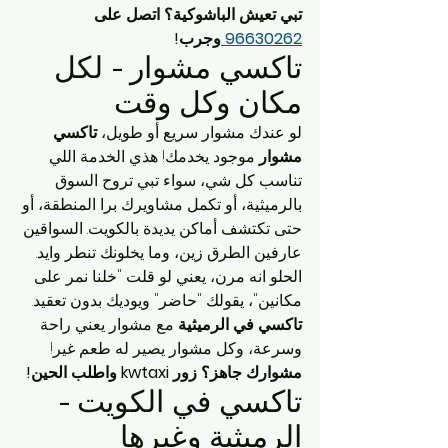
تبي تعيش الباشوكية؟ اتصل على 
96630262 
وجرب!
تاكسي مشوار - لكل 
مكان وكل وقت
لو عندك مشوار سريع أو طويل، 
تاكسي 
مشوار
 موجود يخدمك! هذي الخدمة اللي 
تناسب كل شي، سواء تبي تروح السوق 
بالرميثية، أو تكمل مشاويرك برا المنطقة، أو 
حتى تكتشف أماكن يديدة بالكويت. السواقين 
عارفين الطرق زين، وما يخلونك تنطر وايد.
الحلو انه مرن، يعني لو قلت "خلنا نمر على 
مكانين"، يقولك "حاضر" ويوديك بدون تعقيد. 
تاكسي في الرميثية
 مع مشوار يعني راحة 
وسرعة، وكل مشوار يصير له طعم غير!
مشوارك جاهز؟ زور kwtaxi واطلب الحين!
تاكسي في الكويت - 
الرميثية وغيرها