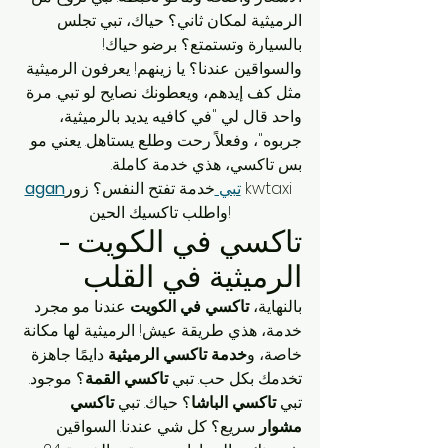
الرميثية لمكان ثاني؟ حياك، تبي تجلس 
بالسيارة وتستمتع؟ برضو حياك!
والسواقين عندنا؟ يا زينهم! يعرفون الرميثية 
مثل كف إيدهم، ويعطونك نصايح لو تبي. مرة 
واحد قال لي "في كافيه يديد بالرميثية، 
جربوه"، وفعلاً رحت وطلع يستاهل. يعني مو 
بس تاكسي، هذي خدمة كاملة.
تبي 
خدمة تفتح النفس؟ زور kwtaxi 
agan
واطلب تاكسيك الحين!
تاكسي في الكويت - 
الرميثية في القلب
بالنهاية، 
تاكسي في الكويت
 عندنا مو مجرد 
خدمة، هذي طريقة عيش! الرميثية لها مكانة 
خاصة، و
خدمة تاكسي الرميثية
 دايمًا جاهزة 
تخدمك بكل حب. تبي 
تاكسي القمة
؟ موجود. 
تبي 
تاكسي الباشا
؟ حياك. تبي 
تاكسي 
مشوار
 سريع؟ كل شي عندنا. السواقين 