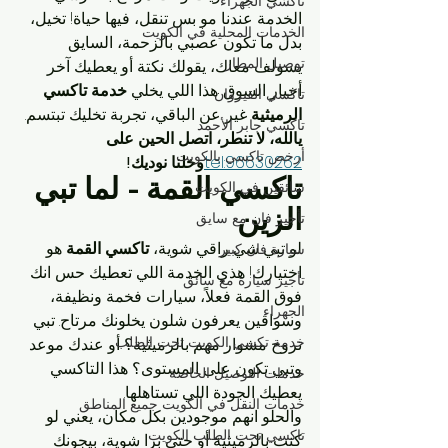
تاكسي الجهراء
الخدمة عندنا مو بس تنقل، فيها حياة! تخيل، 
الخدمات المحلية في الكويت
بدل ما تكون عصبي بالزحمة، السايق 
توصيل المطار
يسولف معاك، يقولك نكتة أو يعطيك آخر 
أخبار السوق. هذا اللي يخلي 
خدمة تاكسي 
تاكسي القيروان
الرميثية
 غير عن الباقي، تجربة تخليك تبتسم.
تاكسي جابر الأحمد
يالله، لا تنطر، اتصل الحين على 
أرخص تاكسي بالكويت
tel:96630262
وخلنا نوديك!
تاكسي القمة - لما تبي 
سائقين في الكويت
الزين
تأجير فان مع سايق
لو تبي شي راقي شوية، 
تاكسي القمة
 هو 
سيارة فان كبير
اختيارك! هذي الخدمة اللي تعطيك حس انك 
تأجير سيارة مع سائق
فوق القمة فعلاً، سيارات فخمة ونظيفة، 
الجهراء
وسواقين يعرفون شلون يخلونك مرتاح. تبي 
خدمة تكسي الكويت تحت الطلب
تروح مشوار مهم بالرميثية؟ أو عندك موعد 
وتبي تكون على المستوى؟ هذا التاكسي 
خدمات التوصيل الخاصة
يعطيك الجودة اللي تستاهلها.
خدمات النقل في الكويت جميع المناطق
والحلو انهم موجودين بكل مكان، يعني لو 
تاكسي تحت الطلب الكويت
كنت بالرميثية أو حتى برا شوية، بيجونك 