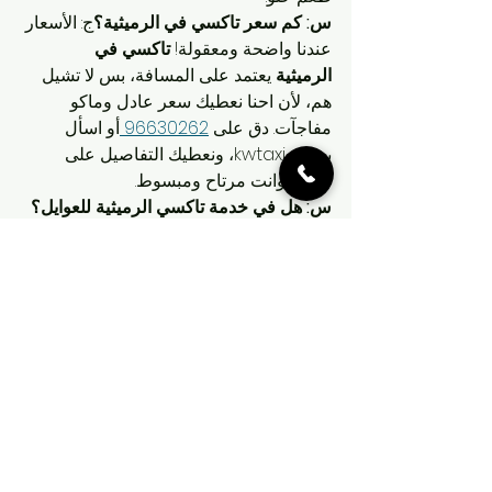
س: كم سعر تاكسي في الرميثية؟
ج: الأسعار 
عندنا واضحة ومعقولة! 
تاكسي في 
الرميثية
 يعتمد على المسافة، بس لا تشيل 
هم، لأن احنا نعطيك سعر عادل وماكو 
مفاجآت. دق على 
96630262 
أو اسأل 
بموقع kwtaxi، ونعطيك التفاصيل على 
طول، وانت مرتاح ومبسوط.
س: هل في خدمة تاكسي الرميثية للعوايل؟
ج: طبعا! لو عندك عايلة كبيرة أو طلعة مع 
الربع، 
تاكسي الرميثية
 عندنا يوفر سيارات 
واسعة تناسب الكل. تاخذ أغراضك وترتاح، 
والسايق يعرف يرتب الوضع. سواء رايحين 
السوق أو تزورون أحد، الخدمة مريحة 
ومضمونة.
س: شلون أعرف إذا تاكسي القمة موجود 
قريب مني؟
ج: بسيطة! لما تتصل فينا أو 
تطلب من kwtaxi، بنلاقي أقرب سيارة من 
تاكسي القمة
 لموقعك بالرميثية. الخدمة 