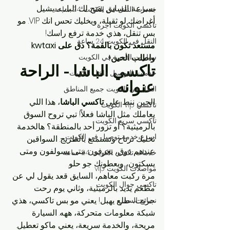
بسرعة. السايق يفتح لك الباب، يشيل 
خدمات النقل في الكويت 24 ساعة
أغراضك لو ثقيلة، ويخليك تحس انك VIP. مو 
تاكسي الكويت اجرة
بس تنقل، هذي خدمة ترفع راسك!
النقل في الكويت 24 ساعة
مستعد تكون بالقمة؟ دق على kwtaxi 
واطلب الحين!
سيارات الأجرة في الكويت
تاكسي الباشا - الراحة 
خدمات التوصيل داخل الكويت
عنوانه
النقل في الكويت جميع المناطق
الحين ننط على 
تاكسي الباشا
، هذا اللي 
تاكسي vip الكويت
يعاملك مثل الباشا فعلاً! تبي تروح السوق 
تاكسي سريع الكويت
بالرميثية؟ أو تزور أحد بالمنطقة؟ هالخدمة 
اسرع خدمة توصيل في الكويت
تخليك ترتاح وتستمتع بالطريج. السواقين 
عندهم ذوق، يعرفون متى يسولفون ومتى 
خدمات تكسي الكويت 24 ساعة
يسكتون، ويعطونك جو حلو.
مواصلات الكويت vip
مرة ركبت معاهم، السايق قعد يقول لي عن 
تاكسي جوال الكويت
مطعم يديد بالرميثية، وثاني يوم رحت 
جربت، طلع يهبل! يعني مو بس تاكسي، هذي 
نصائح السفر
شبكة معلومات متحركة، ههه. السيارة 
مريحة، والخدمة سريعة، يعني ماكو تعطيل.