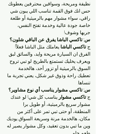
نظيفة ومريحة، وسواقين محترفين يعطونك 
حس انك فوق القمة. تناسب اللي يبون شي 
راقي، سواء مشوار مهم بالرميثية أو طلعة 
خاصة. جودة عالية وخدمة تفتح النفس، 
جربها وشوف!
س: تاكسي الباشا يفرق عن الباقي شلون؟
ج: 
تاكسي الباشا
 يعاملك مثل الباشا فعلاً! 
الفرق ان السيارة مريحة وايد، والسائق لبق 
ويعرف يخليك تستمتع بالطريج. لو تبي تروح 
السوق بالرميثية أو تزور أحد، هالخدمة 
تعطيك راحة وذوق غير شكل، يعني تجربة ما 
تنساها.
س: تاكسي مشوار يناسب أي نوع مشاوير؟
ج: 
تاكسي مشوار
 يناسب كل شي! لو عندك 
مشوار سريع بالرميثية، أو طويل برا 
المنطقة، أو حتى تبي تمر على أكثر من 
مكان، هالخدمة مرنة وسريعة. السواق يوديك 
وين ما تبي بدون تعقيد، وكل مشوار يصير له 
طعم حلو.