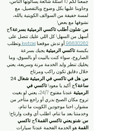
جمعنا لكم 10 أسئلة شائعة يسألونها الناس، 
وجاوبنا عليها بكل وضوح وبالتفصيل، مع 
لمسة خفيفة من السوالف الكويتية. يالله، 
نشوفها مع بعض!
س: شلون أطلب تاكسي الرميثية بسرعة؟
ج: 
أسهل من السهل! كل اللي عليك تتصل على 
96630262 
أو تدش موقعنا 
kwtaxi 
وتطلب 
بكبسة. 
تاكسي الرميثية
 يجيك بسرعة 
الصاروخ، سواء كنت بالبيت أو بالسوق، وما 
يخليك تنطر وايد. الخدمة مرنة وسريعة، يعني 
خلال دقايق تكون راكب ومرتاح.
س: هل في تاكسي في الرميثية شغال 24 
ساعة؟
ج: أكيد يا معود! 
تاكسي في 
الرميثية
 عندنا مفتوح 24/7، يعني لو بغيت 
تروح مكان الصبح بدري أو راجع متأخر من 
مشوار، احنا موجودين. الكويت ما تنام، 
وخدمتنا بعد ما تنام، اطلب أي وقت وارتاح!
س: شنو يعني تاكسي القمة؟
ج: 
تاكسي 
القمة
 هو الخدمة الفخمة عندنا! سيارات 