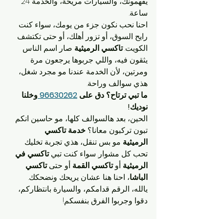
يفهمونك، والسيارات مريحة، والخدمة 24 
ساعة.
احنا نحب نكون جزء من يومك، سواء كنت 
رايح السوق، أو تزور أهلك، أو حتى تكتشف 
الكويت. 
تاكسي الرميثية
 صار اسم الناس 
يثقون فيه، واللي جربوها يرجعون مرة 
ومرتين، لأن الخدمة عندنا مو مجرد شغل، 
هذي سوالف وراحة.
ما تبي ترتاح؟ دق على 
96630262 
وخلنا 
نوديك!
الحين، بعد هالسوالف كلها، مو حاسين انكم 
تبون تركبون معانا؟ 
خدمة تاكسي 
الرميثية
 مو بس تنقل، هذي تجربة تخليك 
تحب كل مشوار. سواء كنت تبي 
تاكسي في 
الرميثية
 أو 
تاكسي القمة
 أو حتى 
تاكسي 
الباشا
، احنا هنا عشان يريحك ونضحكك. 
يالله، الرقم قدامكم، والسيارة بانتظاركم، 
دقوا وجربوا الفرق بنفسكم!