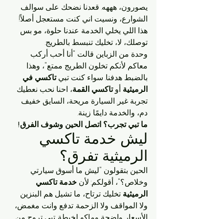
يصورون، هههه. قعدنا نضحك على سوالف 
الشوارع، ونسيت اني كنت مستعجل أصلاً! 
هذا اللي يخلي الخدمة عندنا حلوة، مو بس 
توصلك، لا، تخليك تنبسط بالطريج.
وحدة من الزباين قالت "أنا أحب أركب 
معاكم لأنكم تخلون الطريج ممتع"، وهذا 
بالضبط هدفنا. سواء كنت تبي 
تاكسي في 
الرميثية
 أو 
تاكسي القمة
، احنا نحب نعطيك 
تجربة غير. السيارة مريحة، السايق خفيف 
دم، والخدمة دايمًا زينة.
ما تبي تجرب؟ اتصل الحين وشوف الفرق!
ليش خدمة تاكسي 
الرميثية تفرق؟
الحين بتقولون "ليش ما أسوق سيارتي 
وخلاص؟"، أقولكم: لأن 
خدمة تاكسي 
الرميثية
 تخليك ترتاح، ما تشيل هم البنزين 
ولا المواقف ولا الزحمة. تدفع وانت مغمض، 
الأسعار واضحة وماكو لخبطة. تبي تروح من 