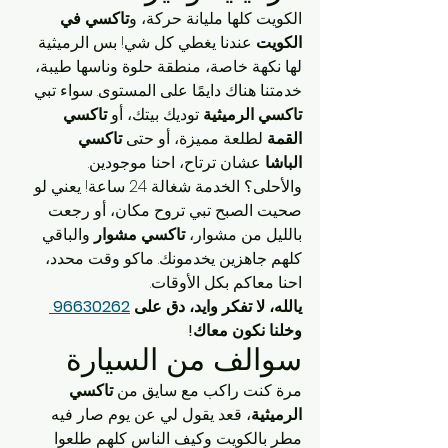
الكويت كلها مليانة حركة، و
تاكسي في 
الكويت
 عندنا يغطي كل شي! بس الرميثية 
لها نكهة خاصة، منطقة حلوة وناسها طيبة، 
خدمتنا هناك دايمًا على المستوى. سواء تبي 
تاكسي الرميثية
 توديك بيتك، أو 
تاكسي 
القمة
 لطلعة مميزة، أو حتى 
تاكسي 
الباشا
 عشان ترتاح، احنا موجودين.
والأحلى؟ الخدمة شغالة 24 ساعة! يعني لو 
صحيت الصبح تبي تروح مكان، أو رجعت 
بالليل من مشوار، 
تاكسي مشوار
 والباقي 
كلهم جاهزين يخدمونك. ماكو وقت محدد، 
احنا معاكم بكل الأوقات.
يالله، لا تفكر وايد، دق على 
96630262 
وخلنا نكون معاك!
سوالف من السيارة
مرة كنت راكب مع سايق من 
تاكسي 
الرميثية
، قعد يقول لي عن يوم صار فيه 
مطر بالكويت وكيف الناس كلهم طلعوا 