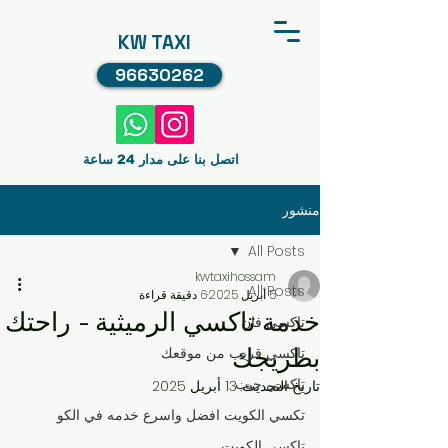
KW TAXI
96630262
اتصل بنا على مدار 24 ساعة
منشور
All Posts
kwtaxihossam
All Posts
5 أبريل 2025
6 دقيقة قراءة
خدمة تاكسي الرميثية - راحتك
تاكسي فان
بطريجك
تاكسي قريب من موقعك
تاكسي جيب
تاريخ التحديث:
13 أبريل 2025
تكسي الكويت افضل واسرع خدمه في الكو
تاكسي الكويت