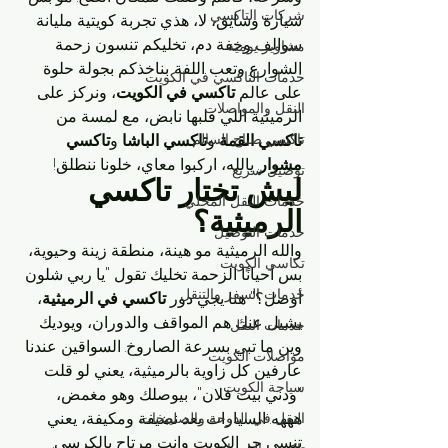
شركات التاكسي
سيارة وسايق، لا، هذي تجربة كويتية مليانة 
سوالف وخفة دم، تخليكم تنسون زحمة 
مشاوير يومية
الشوارع وتعب اللفة. بناخذكم بجولة حلوة 
خدمات التاكسي في الكويت
على عالم 
تاكسي في الكويت
، ونركز على 
النقل والمواصلات
الرميثية اللي قلبها نابض، مع لمسة من 
تاكسي القمة
 و
تاكسي صباح السالم
تاكسي الباشا
 و
تاكسي 
مشوار
. يالله، اركبوا معاي، خلونا ننطلق!
توصيل سريع
ليش تختار تاكسي 
خدمات النقل المحلي
الرميثية؟
خدمات التوصيل
والله الرميثية مو هينة، منطقة زينة وحيوية، 
تكاسي الكويت
بس أحيانًا الزحمة تخليك تقول "يا ربي شلون 
خدمات السفر والتنقل
أوصل؟" هنا يجي دور 
تاكسي في الرميثية
، 
يشيل عنك هم المواقف والدوران، ويوديك 
خدمات النقل
وين ما تبي بسرعة الصاروخ. السواقين عندنا 
مواصلات الكويت
عارفين كل زاوية بالرميثية، يعني لو قلت 
سياحة الكويت
"ودني بيت فلان"، بيوصلك وهو مغمض، 
هههه. السيارات بعد نضيفة ومكيفة، يعني 
النقل في الدوحة والصليبخات
تنسى حر الكويت وانت مرتاح بالكرسي.