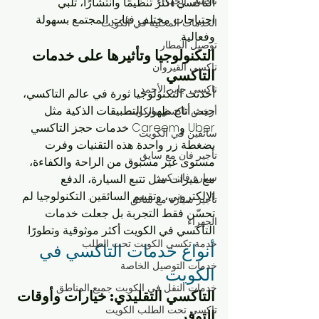
تاكسي الجهراء
التاكسي أكثر تنظيمًا وانتشارًا، تلبي 
احتياجات مختلف فئات المجتمع بسهولة 
الخدمات المحلية في الكويت
وفعالية.
توصيل المطار
التكنولوجيا وتأثيرها على خدمات 
تاكسي القيروان
التاكسي
تاكسي جابر الأحمد
أحدثت التكنولوجيا ثورة في عالم التاكسي، 
حيث أتاح ظهور التطبيقات الذكية مثل 
أرخص تاكسي بالكويت
Uber وCareem خدمات حجز التاكسي 
سائقين في الكويت
بضغطة زر واحدة. هذه التقنيات وفرت 
تأجير فان مع سايق
مستوى غير مسبوق من الراحة والكفاءة، 
سيارة فان كبير
مع ميزات مثل تتبع السيارة، الدفع 
الإلكتروني، وتقييم السائقين. التكنولوجيا لم 
تأجير سيارة مع سائق
تحسّن فقط التجربة بل جعلت خدمات 
الجهراء
التاكسي في الكويت أكثر موثوقية وتطورًا.
خدمة تكسي الكويت تحت الطلب
أنواع خدمات التاكسي في 
خدمات التوصيل الخاصة
الكويت
خدمات النقل في الكويت جميع المناطق
التاكسي التقليدي: خيارات وأوقات 
تاكسي تحت الطلب الكويت
التوفر