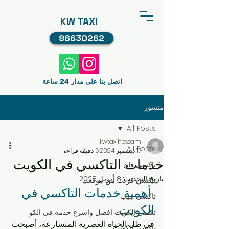
KW TAXI
96630262
اتصل بنا على مدار 24 ساعة
منشور
All Posts
kwtaxihossam
All Posts
17 ديسمبر 2024
6 دقيقة قراءة
خدمات التاكسي في الكويت
تاكسي فان
تاريخ التحديث:
8 أبريل 2025
تاكسي قريب من موقعك
 أهمية خدمات التاكسي في 
تاكسي جيب
الكويت
تكسي الكويت افضل واسرع خدمه في الكو
في ظل الحياة العصرية المتسارعة، أصبحت 
تاكسي الكويت