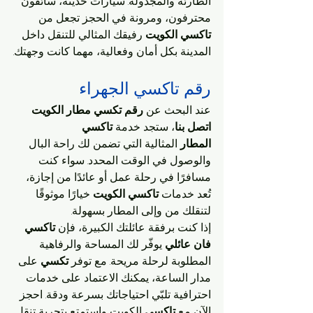
الطارئة والمجدولة. سيارات حديثة، سائقون 
محترفون، ومرونة في الحجز تجعل من 
تاكسي الكويت
 رفيقك المثالي للتنقل داخل 
المدينة بكل أمان وفعالية، مهما كانت وجهتك.
رقم تاكسي الجهراء 
عند البحث عن 
رقم تكسي مطار الكويت 
اتصل بنا
، ستجد خدمة 
تاكسي 
المطار
 المثالية التي تضمن لك راحة البال 
والوصول في الوقت المحدد. سواء كنت 
مسافرًا في رحلة عمل أو عائدًا من إجازة، 
تُعد خدمات 
تاكسي الكويت
 خيارًا موثوقًا 
لتنقلك من وإلى المطار بسهولة.
إذا كنت برفقة عائلتك الكبيرة، فإن 
تاكسي 
فان عائلي
 يوفّر لك المساحة والرفاهية 
المطلوبة لرحلة مريحة. مع توفر 
تكسي
 على 
مدار الساعة، يمكنك الاعتماد على خدمات 
احترافية تلبّي احتياجاتك بسرعة ودقة. احجز 
الآن مع 
تاكسي
 الكويت واستمتع بتجربة تنقل 