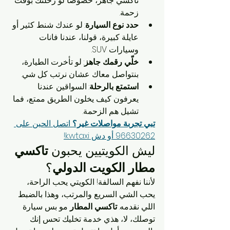
تاكسي جاهز، خصوصًا لو رحلتك بوقت 
زحمة.
حدد نوع السيارة
: لو عندك شنط كثير أو 
عايلة كبيرة، قولنا، عندنا فانات 
وسيارات SUV.
خلّي رقمك جاهز
: لو تأخرت الطيارة، 
بنتواصل معاك عشان نرتب كل شي.
استمتع بالرحلة
: السواقين عندنا 
يعرفون كيف يخلون الطريق ممتع، فما 
تشيل هم الزحمة.
تبي تجربة مواصلات غير؟
 اتصل الحين على 
96630262 أو دش kwtaxi!
ليش الكويتيين يحبون 
تاكسي 
مطار الكويت الدولي
؟
لأننا نفهم السالفة! الكويتي يحب الراحة، 
يحب الشي السريع والمرتب، وهذا بالضبط 
اللي نقدمه. 
تاكسي المطار
 مو بس سيارة 
توصلك، لا، هذي خدمة تخليك تحس إنك 