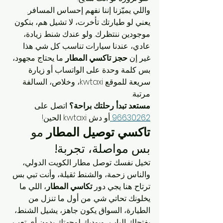
واللي يميّزنا إننا نفهم إحساس المسافر. 
يعني لو طيارتك تأخرت، لا تشيل هم، بنكون 
موجودين ننتظرك. ولو عندك شنط زيادة، 
عادي، عندنا سيارات تناسب كل شي. هذا 
غير إن 
حجز تاكسي المطار
 ما يحتاج مجهود، 
بس كلمة وحدة على الواتساب أو زيارة 
سريعة للموقع kwtaxi، وخلاص، السالفة 
مرتبة.
مستعد تبدأ رحلتك براحة؟
 اتصل على 
96630262 
أو دش kwtaxi الحين!
تاكسي توصيل المطار
 مو 
بس مواصلة، تجربة!
تخيل نفسك توصل مطار الكويت الدولي، 
والناس زحمة، والشنط ثقيلة، وأنت تبي بس 
ترتاح. هنا يجي دور 
تكاسي المطار
، اللي ما 
يخلونك تحاتي شي. من أول ما تنزل من 
الطيارة، السواق يكون جاهز، يشيل الشنط، 
يفتحلك الباب، ويوديك لوجهتك بدون أي تعب. 