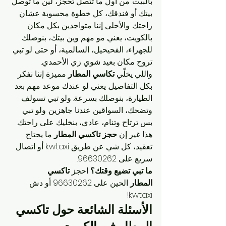
بالبيت. من أول ما تتصل تحجز، لين ما توصل 
بيتك أو فندقك، كل خطوة محسوبة عشان 
راحتك. والأحلى إننا متواجدين بكل مكان 
بالكويت، يعني مو مهم وين بيتك، بنوصلك 
للجهراء، الفحيحيل، السالمية، أو حتى لو تبي 
تروح مكان بعيد شوي زي الأحمدي.
واللي يخلّي 
تكاسي المطار
 مميزة إننا نفكر 
بكل التفاصيل. يعني لو عندك موعد مهم بعد 
الطيارة، بنوصلك بسرعة. ولو تبي تسولف 
وتضحك، السواقين عندنا جاهزين. ولو تبي 
بس ترتاح وتنام، عادي، بنخليك على راحتك. 
هذا غير إن 
حجز تاكسي المطار
 ما يحتاج 
تعقيد، كل شي عن طريق kwtaxi أو اتصال 
سريع على 96630262.
ما تبي تضيع وقتك؟
 احجز 
تاكسي 
المطار
 الحين على 96630262 أو دش 
kwtaxi!
الأسئلة الشائعة حول تاكسي 