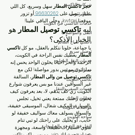
شركات التاكسي
حجز تاكسي المطار
 سهل وسريع، كل اللي 
عليك تتصل على 
96630262 
أو تزور 
مشاوير يومية
موقعنا kwtaxi، وخلّي الباقي علينا!
خدمات التاكسي في الكويت
ليه 
تاكسي توصيل المطار
 هو 
النقل والمواصلات
الخيار الأذكى؟
تاكسي صباح السالم
يا جماعة، خلونا نتكلم بالعقل، مو كل 
تاكسي 
توصيل سريع
المطار
 يعطيك نفس الراحة. في الكويت، 
خدمات النقل المحلي
الزحمة والحر أحيانًا يخلون الواحد يحس إنه 
بماراثون مو بس بدور مواصلة! لكن مع 
خدمات التوصيل
تاكسي توصيل من والى المطار
، السالفة 
تكاسي الكويت
غير. السواقين عندنا مو بس يعرفون شوارع 
خدمات السفر والتنقل
الكويت زي كف يدهم، لا، بعد يعرفون كيف 
خدمات النقل
يخلون رحلتك ممتعة. يعني تخيل، تجلس 
بالسيارة، المكيف شغال، الموسيقى خفيفة، 
مواصلات الكويت
والسواق يسولف معاك سواليف خفيفة لو 
سياحة الكويت
حابب، أو يخليك على راحتك لو تبي تنام 
النقل في الدوحة والصليبخات
شوي. السيارات نظيفة، واسعة، ومجهزة 
عشان تحس إنك vip، مو بس راكب تاكسي.