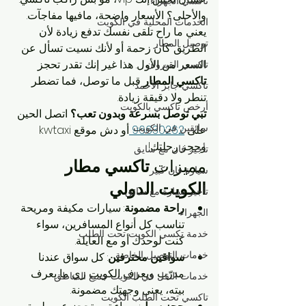
تاكسي الجهراء
والأحلى؟ الأسعار واضحة، مافيها مفاجآت. 
الخدمات المحلية في الكويت
يعني ما راح تلقى نفسك تدفع زيادة لأن 
توصيل المطار
الطريق كان زحمة أو لأنك نسيت تسأل عن 
السعر من الأول. هذا غير إنك تقدر تحجز 
تاكسي القيروان
تاكسي المطار
 قبل ما توصل، فما تضطر 
تاكسي جابر الأحمد
تنطر ولا دقيقة زيادة.
أرخص تاكسي بالكويت
تبي توصل بسرعة وبدون تعب؟
 اتصل الحين 
سائقين في الكويت
على 
96630262 
أو دش موقع kwtaxi 
وحجز رحلتك!
تأجير فان مع سايق
مميزات 
تاكسي مطار 
سيارة فان كبير
الكويت الدولي
تأجير سيارة مع سائق
راحة مضمونة
: سيارات مكيفة ومريحة 
الجهراء
تناسب كل أنواع المسافرين، سواء 
خدمة تكسي الكويت تحت الطلب
كنت لوحدك أو مع العايلة.
خدمات التوصيل الخاصة
سواقين محترفين
: كل سواق عندنا 
مدرّب ويعرف الكويت زي ما يعرف 
خدمات النقل في الكويت جميع المناطق
بيته، يعني وجهتك مضمونة.
تاكسي تحت الطلب الكويت