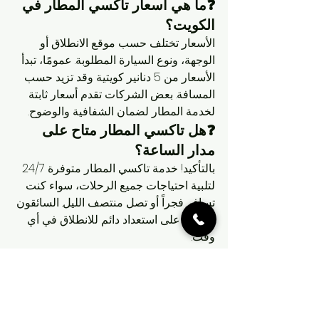
❓ما هي أسعار تاكسي المطار في 
الكويت؟
الأسعار تختلف حسب موقع الانطلاق أو 
الوجهة، ونوع السيارة المطلوبة. عمومًا، تبدأ 
الأسعار من 5 دنانير كويتية وقد تزيد حسب 
المسافة. بعض الشركات تقدم أسعار ثابتة 
لخدمة المطار لضمان الشفافية والوضوح.
❓هل تاكسي المطار متاح على 
مدار الساعة؟
بالتأكيد! خدمة تاكسي المطار متوفرة 24/7 
لتلبية احتياجات جميع الرحلات، سواء كنت 
تسافر فجراً أو تصل منتصف الليل. السائقون 
يكونون على استعداد دائم للانطلاق في أي 
وقت.
❓هل سيارات تاكسي المطار 
حديثة ومريحة؟
نعم، معظم سيارات تاكسي المطار في 
الكويت حديثة ومزوّدة بتكييف، مقاعد 