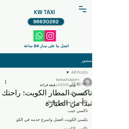
KW TAXI
96630262
اتصل بنا على مدار 24 ساعة
منشور
All Posts
kwtaxihossam
All Posts
16 يونيو 2025
5 دقيقة قراءة
تاكسي المطار الكويت: راحتك
تاكسي فان
تبدأ من الطيارة
تاكسي قريب من موقعك
تاكسي جيب
تكسي الكويت افضل واسرع خدمه في الكو
تاكسي الكويت