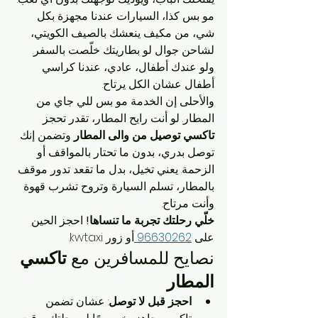
مو بس كذا، السيارات عندنا مجهزة بكل 
شي، من مكيف ينعشك بالصيف الكويتي، 
لشاحن جوال لو بطاريتك خلّصت بالسفر. 
ولو عندك أطفال، عادي، عندنا كراسي 
أطفال عشان الكل يرتاح.
والأحلى إن الخدمة مو بس للي جاي من 
المطار. لو أنت رايح المطار، تقدر تحجز 
تاكسي توصيل من والى المطار
 وتضمن إنك 
توصل بدري، بدون ما تحتار بالمواقف أو 
الزحمة. يعني تخيل، بدل ما تقعد تدور موقف 
بالمطار، تسلم السيارة وتروح تشرب قهوة 
وأنت مرتاح.
خلّي رحلتك تجربة ما تنساها!
 احجز الحين 
على 
96630262 
أو زور kwtaxi.
نصايح للمسافرين مع 
تاكسي 
المطار
احجز قبل لا توصل
: عشان تضمن 