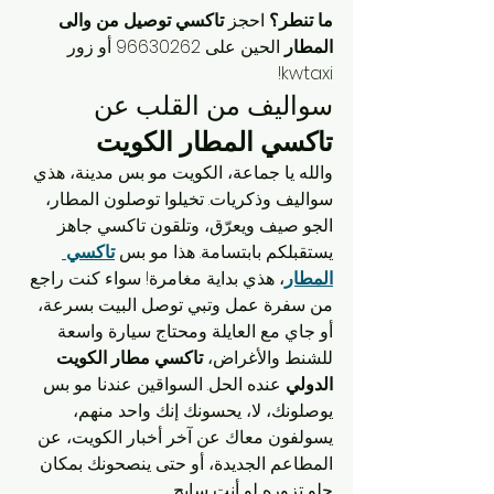
ما تنطر؟
 احجز 
تاكسي توصيل من والى 
المطار
 الحين على 96630262 أو زور 
kwtaxi!
سواليف من القلب عن 
تاكسي المطار الكويت
والله يا جماعة، الكويت مو بس مدينة، هذي 
سواليف وذكريات. تخيلوا توصلون المطار، 
الجو صيف ويعرّق، وتلقون تاكسي جاهز 
يستقبلكم بابتسامة. هذا مو بس 
تاكسي 
المطار
، هذي بداية مغامرة! سواء كنت راجع 
من سفرة عمل وتبي توصل البيت بسرعة، 
أو جاي مع العايلة ومحتاج سيارة واسعة 
للشنط والأغراض، 
تاكسي مطار الكويت 
الدولي
 عنده الحل. السواقين عندنا مو بس 
يوصلونك، لا، يحسونك إنك واحد منهم، 
يسولفون معاك عن آخر أخبار الكويت، عن 
المطاعم الجديدة، أو حتى ينصحونك بمكان 
حلو تزوره لو أنت سايح.