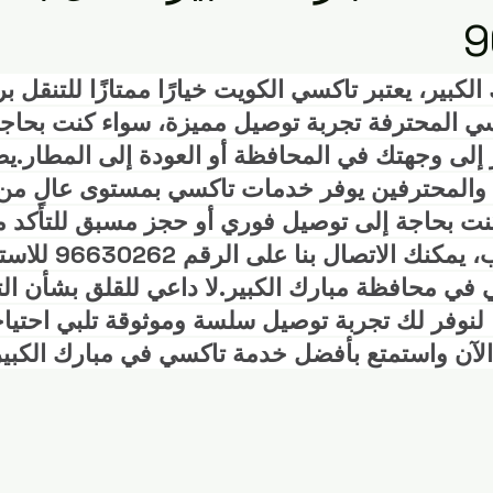
ي الكويت
التنقل في الرميثية
سيارات الأجرة الكويتية
الحيا
9
كبير، يعتبر تاكسي الكويت خيارًا ممتازًا للتنقل بر
تاكسي الأفنيوز
تكسيات الكويت
شركات التاكسي
مشاو
كسي المحترفة تجربة توصيل مميزة، سواء كنت بحاجة
 إلى وجهتك في المحافظة أو العودة إلى المطار.يض
 والمحترفين يوفر خدمات تاكسي بمستوى عالٍ من 
 والمواصلات
تاكسي صباح السالم
توصيل سريع
خدمات النق
كنت بحاجة إلى توصيل فوري أو حجز مسبق للتأكد 
في الوقت المناسب، يمكنك ال
ي محافظة مبارك الكبير.لا داعي للقلق بشأن الت
نقل
خدمات النقل
 لنوفر لك تجربة توصيل سلسة وموثوقة تلبي احتياج
 الآن واستمتع بأفضل خدمة تاكسي في مبارك الكبير