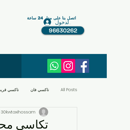
اتصل بنا على مدار 24 ساعة
تسجيل الدخول
96630262
All Posts
تاكسي فان
تاكسي قري
kwtaxihossam
30 أغسطس 2024
النقل في الكويت
عبد الله مبارك
تكاسي محاف