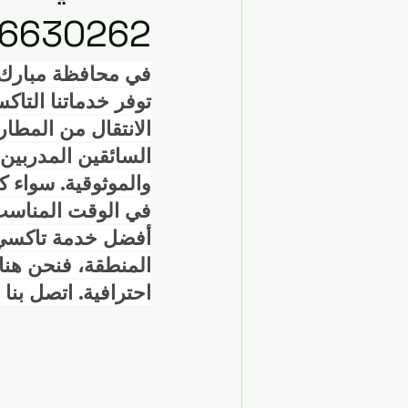
الحياة اليومية في الكويت
تاكسي ف
6630262
في محافظة مبارك ال
السفر والسياحة
مواصلات المطار
توفر خدماتنا التا
الانتقال من المطار
السائقين المدربين
خدمات التاكسي في الكويت
النقل
والموثوقية. سواء 
أفضل خدمة تاكسي ف
تكاسي الكويت
خدمات السفر والت
المنطقة، فنحن هنا
احترافية. اتصل بنا