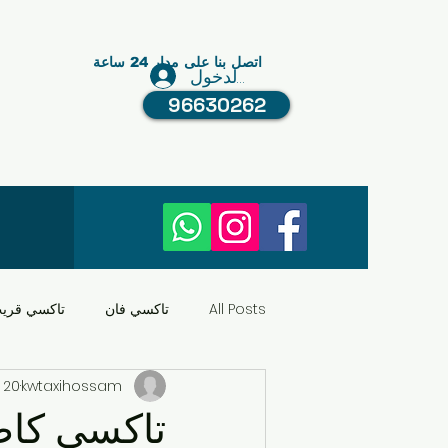
اتصل بنا على مدار 24 ساعة
تسجيل الدخول
96630262
All Posts
تاكسي فان
تاكسي قري
kwtaxihossam
20 أكتوبر 2024
النقل في الكويت
عبد الله مبارك
تاكسي كاظ