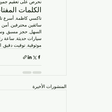
نحرص على تعقيم جميع ا
الكلمات المفتا
تاكسي كاظمة, أسرع تاك
سائقين محترفين, أمن ون
السهل, حجز مسبق, وسائ
سيارات حديثة, ساعة راح
موثوقية, توقيت دقيق, ا
المنشورات الأخيرة