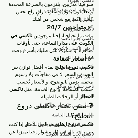
تاكسي الجهراء
سواقينا مدرّبين، يلتزمون بالسرعة المحددة 
الخدمات المحلية في الكويت
ويتعاملون بذوق وأسلوب راقٍ. راح تحس 
كأنك راكب مع شخص من أهلك.
توصيل المطار
✅ متواجدين 24/7
تاكسي القيروان
وقت ما تحتاجنا، إحنا موجودين. 
تاكسي في 
تاكسي جابر الأحمد
الكويت على مدار الساعة
، حتى بأوقات 
أرخص تاكسي بالكويت
متأخرة أو مبكّرة، نلبّي طلبك بأسرع وقت.
سائقين في الكويت
✅ أسعار شفافة
تاكسي دروع الخليج
 يقدم أفضل توازن بين 
تأجير فان مع سايق
الجودة والسعر. لا في مفاجآت ولا رسوم 
سيارة فان كبير
مخفية. نؤمن بالوضوح، والأسعار تُحسب 
تأجير سيارة مع سائق
حسب المسافة أو نوع الخدمة، مثل 
تاكسي 
الجهراء
المطار
 أو الرحلات الطويلة.
❓ ليش تختار تاكسي دروع 
خدمة تكسي الكويت تحت الطلب
الخليج؟
خدمات التوصيل الخاصة
تاكسي دروع الخليج
 هو الحل الأمثل إذا كنت 
خدمات النقل في الكويت جميع المناطق
تبي راحة بال في كل مشوار. إحنا نميزنا عن 
تاكسي تحت الطلب الكويت