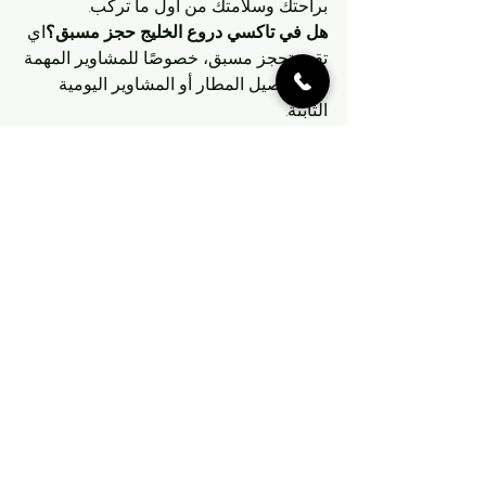
براحتك وسلامتك من أول ما تركب.
هل في تاكسي دروع الخليج حجز مسبق؟
اي 
تقدر تحجز مسبق، خصوصًا للمشاوير المهمة 
مثل توصيل المطار أو المشاوير اليومية 
الثابتة.
🎯 جرّب الخدمة اليوم
ما نبي نطول بالكلام...جرب 
تكسي دروع 
الخليج
 وشوف الفرق بنفسك. سواء تبي 
تاكسي المطار
، تاكسي خاص للمشاوير 
اليومية، أو تنقل جماعي بسيارة فسيحة – 
إحنا معاك، وين ما كنت بالكويت.
📞 
اتصل الآن على رقم تاكسي دروع الخليج: 
96630262
🚕 
تكسي في الكويت؟ الجواب 
دايم: دروع الخليج!
تاكسي الكويت
تاكسي
تكسي الكويت
تاكسي فان
تكسي قريب من موقعي
توصيل الكويت
تاكسي فان عائلي
تاكسي الكويت
تاكسي قريب من موقعك