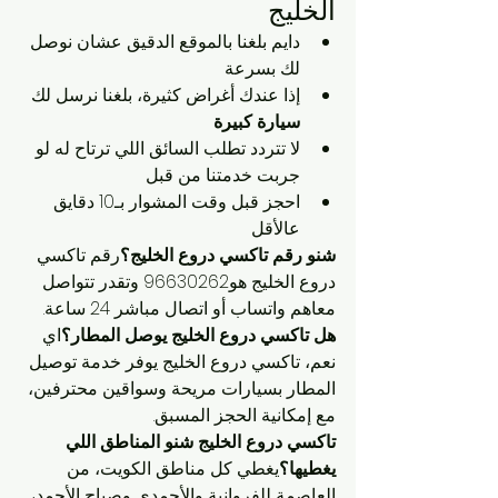
الخليج
دايم بلغنا بالموقع الدقيق عشان نوصل 
لك بسرعة
إذا عندك أغراض كثيرة، بلغنا نرسل لك 
سيارة كبيرة
لا تتردد تطلب السائق اللي ترتاح له لو 
جربت خدمتنا من قبل
احجز قبل وقت المشوار بـ10 دقايق 
عالأقل
شنو رقم تاكسي دروع الخليج؟
رقم تاكسي 
دروع الخليج هو
96630262
 وتقدر تتواصل 
معاهم واتساب أو اتصال مباشر 24 ساعة.
هل تاكسي دروع الخليج يوصل المطار؟
اي 
نعم، تاكسي دروع الخليج يوفر خدمة توصيل 
المطار بسيارات مريحة وسواقين محترفين، 
مع إمكانية الحجز المسبق.
تاكسي دروع الخليج شنو المناطق اللي 
يغطيها؟
يغطي كل مناطق الكويت، من 
العاصمة للفروانية والأحمدي وصباح الأحمد، 