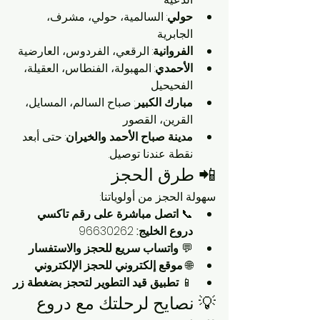
حولي
: السالمية، حولي، مشرف، 
الجابرية
الفروانية
: الرقعي، الفردوس، العارضية
الأحمدي
: المهبولة، الفنطاس، العقيلة، 
الفحيحيل
مبارك الكبير
: صباح السالم، المسايل، 
القرين، القصور
مدينة صباح الأحمد والخيران
: حتى أبعد 
نقطة عندنا توصيل.
📲 طرق الحجز
سهولة الحجز من أولوياتنا:
📞 
اتصل مباشرة على رقم تاكسي 
دروع الخليج: 
96630262
💬 
واتساب سريع للحجز والاستفسار
🌐 
موقع إلكتروني للحجز الإلكتروني
📱 
تطبيق قيد التطوير لتحجز بضغطة زر
💡 نصايح لرحلتك مع دروع 