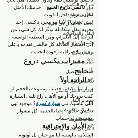
شركات التاكسي
دور 
تاكسي دروع الخليج
 – خدمتك الأمثل 
مشاوير يومية
لكل مشوار داخل الكويت.
ليش تختارنا؟ لأننا مو مجرد تاكسي، إحنا 
خدمات التاكسي في الكويت
تجربة تنقل متكاملة. نوفّر لك كل شيء من 
النقل والمواصلات
الراحة إلى الالتزام، ومن التغطية الواسعة 
تاكسي صباح السالم
إلى الأسعار العادلة. كل هالشي نقدمه بأعلى 
معايير الاحترافية وجودة الخدمة.
توصيل سريع
✨ مميزات تكسي دروع 
خدمات النقل المحلي
الخليج
خدمات التوصيل
✅ الراحة أولاً
تكاسي الكويت
سياراتنا مكيفة، حديثة، ومتنوعة بالحجم. لو 
خدمات السفر والتنقل
كنت بروحك أو مع الأهل، راح تلقى السيارة 
خدمات النقل
اللي تناسبك. تبي 
سيارة كبيرة
؟ موجود. تبي 
مواصلات الكويت
تاكسي عادي؟ إحنا بالخدمة. كل مشوار 
محسوب له حساب.
سياحة الكويت
✅ الأمان والاحترافية
النقل في الدوحة والصليبخات
السلامة بالنسبة لنا مو خيار، بل أولوية. 