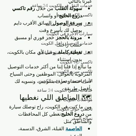
غيرنا بالتالي:
خدمات النقل في الكويت 24 ساعة
سهولة الطلب
: من خلال 
رقم تاكسي 
تاكسي الكويت اجرة
دروع الخليج
 أو واتساب.
سرعة الوصول
: السائق الأقرب دايم 
النقل في الكويت 24 ساعة
يوصل لك بأسرع وقت.
سيارات الأجرة في الكويت
مرونة بالحجز
: حجز فوري أو مسبق 
خدمات التوصيل داخل الكويت
حسب راحتك.
تغطية كاملة
: نوصل لأي مكان بالكويت، 
النقل في الكويت جميع المناطق
بدون استثناء.
تاكسي vip الكويت
ما نبالغ إذا قلنا إننا من أكثر خدمات التوصيل 
تاكسي سريع الكويت
المرغوبة بالعوائل، الموظفين وحتى السياح. 
اسرع خدمة توصيل في الكويت
لأننا باختصار نعرف شنو تبي، ونسويه لك 
بأفضل طريقة.
خدمات تكسي الكويت 24 ساعة
🗺️ المناطق اللي نغطيها
مواصلات الكويت vip
وين ما كنت في الكويت، راح توصلك سيارة 
تاكسي جوال الكويت
من 
دروع الخليج
.نغطي كل المحافظات 
نصائح السفر
والمناطق مثل:
العاصمة
: القبلة، الشرق، الدسمة، 
الدعية