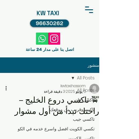
KW TAXI
96630262
اتصل بنا على مدار 24 ساعة
منشور
All Posts
kwtaxihossam
All Posts
6 يونيو 2025
3 دقيقة قراءة
🚖 تاكسي دروع الخليج –
تاكسي فان
راحتك تبدأ من أول مشوار
تاكسي قريب من موقعك
تاكسي جيب
تكسي الكويت افضل واسرع خدمه في الكو
تاكسي الكويت