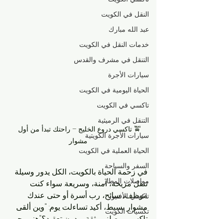
النقل في الكويت
عبد الله مبارك
خدمات النقل في الكويت
التنقل في مشرف والقدس
سيارات الأجرة
الحياة اليومية في الكويت
تاكسي في الكويت
التنقل في الرميثية
🚖 تاكسي دروع الخليج – راحتك تبدأ من أول 
سيارات الأجرة الكويتية
مشوار
الحياة العملية في الكويت
السفر والسياحة
في زحمة الحياة بالكويت، الكل يدور وسيلة 
مواصلات المطار
تنقل مريحة، آمنة، وسريعة. سواء كنت 
موظف، سائح، رب أسرة أو حتى عندك 
تاكسي الأفنيوز
مشوار بسيط، أكيد تساءلت يوم: "وين ألقى 
تكسيات الكويت
تاكسي يوصلني بثقة وبدون تعقيد؟"هني يجي 