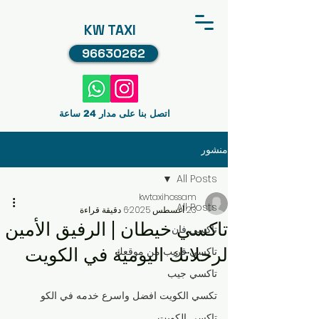
KW TAXI
96630262
اتصل بنا على مدار 24 ساعة
منشور
All Posts
kwtaxihossam
All Posts
23 أغسطس 2025
6 دقيقة قراءة
تاكسي خيطان | الرفيق الأمين
تاكسي فان
لرحلاتك اليومية في الكويت
تاكسي قريب من موقعك
تاكسي جيب
تكسي الكويت افضل واسرع خدمه في الكو
تاكسي الكويت