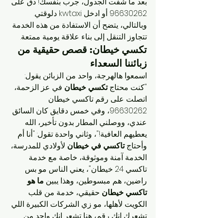
بعد ما شفت الجدول، جرب بنفسك! دق على 
96630262 أو ادخل kwtaxi دلوقتي.
وبالتالي، يتضح أن الاستفادة من هذه الخدمة 
تتجاوز التنقل إلى بناء علاقة يومية ممتعة.
تكسي خيطان: قصص حقيقية من 
زبائننا السعداء
اسمعوا هالهرجة، واحد من الزبائن يقول: 
"كنت محتاج 
تكسي خيطان
 في عز الزحمة، 
اتصلت على رقم تاكسي خيطان 
96630262، وفي خمس دقايق كان السائق 
عندي، ووصلني المطار بدون تأخير، الله 
يعطيهم العافية!"، وثاني واحدة تقول: "أنا أم 
وأحتاج 
تاكسي في خيطان
 لأولادي للمدرسة، 
الخدمة آمنة وموثوقة، خاصة مع خدمة 
تاكسي 24 خيطان"، يعني الناس مو بس 
راضين، هم مبسوطين، وهذا يبين 
ما هو 
تاكسي خيطان
 حقيقي، خدمة من قلب 
الكويت لأهلها، مو زي الشركات الكبيرة اللي 
تشعرك انك رقم، هنا تشعر انك واحد من 