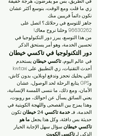
في الطريق، بس مو يفرضون، هرجة خفيفة 
زي ما قلت. ومع الوقت، بنوسع أكثر عشان 
نكون دائماً قريبين منك.
جاهز للتوسع في رحلاتك؟ اتصل على 
96630262 وخلنا نروح معاك!
من هذا التوسع، يبرز دور التكنولوجيا في 
تحسين الخدمة، وهو أمر يستحق الذكر.
دور التكنولوجيا في تاكسي خيطان
في عالم اليوم، 
تاكسي خيطان
 يستخدم 
أحدث التقنيات، زي التطبيق على kwtaxi 
اللي يخليك تحجز وتدفع اونلاين، بدون كاش، 
وGPS يتابع الرحلة لحد الوصول، عشان 
الأمان، ومع ذلك، ما ننسى اللمسة الإنسانية، 
يعني السائق يسأل عن احوالك، مو روبوت، 
وهذا يمزج بين الفصحى واللهجة الكويتية في 
الخدمة، فـ 
خدمة تاكسي 24 خيطان
 تكون 
حديثة بس دافئة، وكل هذا يجعل 
ما هو 
تاكسي خيطان
 سؤال سهل الإجابة: الخيار 
الذكي لـ 
تاكسي الكويت
.