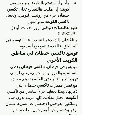
وأخيراً، استمتع بالطريق مع موسيقى 
كويتية إذا طلبت. هالنصائح تخلي 
تكسي 
خيطان
 جزء من روتينك اليومي، وتجعل 
تاكسي الكويت
 يبدو أسهل.
طبق هالنصائح دلوقتي! زور kwtaxi أو دق 
96630262.
وبناءً على ذلك، دعونا نتحدث عن التوسع في 
المناطق، فالخدمة تنمو يوماً بعد يوم.
توسع تاكسي خيطان في مناطق 
الكويت الأخرى
مو بس في خيطان، 
تاكسي خيطان
 يغطي 
السالمية والفروانية والحولي، يعني لو تبي 
تروح الجهراء أو حتى العاصمة، هم معاك، 
مع نفس 
مميزات تاكسي خيطان
 اللي 
ذكرتها، وهذا يجعلها جزء أساسي من 
تاكسي 
الكويت
، تخيل تنقلاتك كلها مرتبة بدون هم، 
وسائقين يعرفون الاختصارات السرية عشان 
توفر وقت، وأحياناً يقترحون مطاعم حلوة 