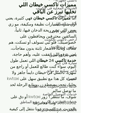
تاكسي الجهراء
مميزات تاكسي خيطان اللي 
الخدمات المحلية في الكويت
تخليها تبرز عن الباقي
توصيل المطار
أما 
مميزات تاكسي خيطان
 فهي كثيرة، يعني 
تاكسي القيروان
أول شي، السيارات نظيفة ومكيفة، مو زي 
بعض اللي تشم ريحة الدخان فيها، ثانياً، 
تاكسي جابر الأحمد
السائقين محترفين ويحافظون على 
أرخص تاكسي بالكويت
خصوصيتك، فلو تبي تسولف أو تسكت، هم 
سائقين في الكويت
معاك، وثالثاً، الأسعار ثابتة بدون مفاجآت، 
يعني تدفع اللي اتفقت عليه، وأهم حاجة، 
تأجير فان مع سايق
خدمة تاكسي 24 خيطان
 اللي تعمل طول 
سيارة فان كبير
اليوم، سواء كنت طالع للعمل أو راجع من 
تأجير سيارة مع سائق
سهرة، تاكسي في خيطان دايماً جاهز. ولا 
تنسى، كل هذا مع تطبيق سهل على kwtaxi 
الجهراء
يخليك تحجز بضغطة زر، ويتابع الرحلة لحد 
خدمة تكسي الكويت تحت الطلب
ما توصل سالم.
خدمات التوصيل الخاصة
شوف، ما تنتظر؟ زور kwtaxi أو دق على 
خدمات النقل في الكويت جميع المناطق
96630262 وابدأ مغامرتك!
بالحديث عن التميز، دعونا ننتقل إلى كيفية 
تاكسي تحت الطلب الكويت