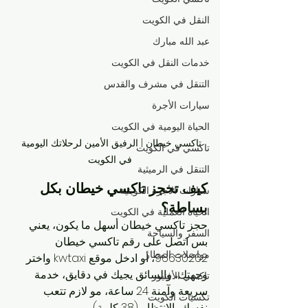
النقل في الكويت
عبد الله مبارك
خدمات النقل في الكويت
التنقل في مشرف والقدس
سيارات الأجرة
الحياة اليومية في الكويت
تاكسي خيطان | الرفيق الأمين لرحلاتك اليومية 
تاكسي في الكويت
في الكويت
التنقل في الرميثية
كيف تحجز تاكسي خيطان بكل 
سيارات الأجرة الكويتية
بساطة؟
الحياة العملية في الكويت
حجز تاكسي خيطان أسهل ما يكون، يعني 
السفر والسياحة
بس اتصل على رقم تاكسي خيطان 
مواصلات المطار
96630262، أو ادخل موقع kwtaxi واختر 
وجهتك، والسائق يجيك في دقايق، خدمة 
تاكسي الأفنيوز
سريعة وآمنة 24 ساعة، مو لازم تتعب 
تكسيات الكويت
نفسك بالانتظار. (38 كلمة)