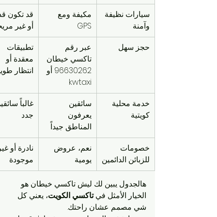
سيارات نظيفة 
مكيفة ومع 
قد تكون قد
وآمنة
GPS
أو غير مري
حجز سهل
عبر رقم 
تطبيقات 
تاكسي خيطان 
معقدة أو 
96630262 أو 
انتظار طوي
kwtaxi
خدمة محلية 
سائقين 
غالباً سائقي
كويتية
يعرفون 
جدد
المناطق جيداً
خصومات 
نعم، عروض 
نادرة أو غير
للزبائن الدائمين
يومية
موجودة
هالجدول يبين لك ليش تاكسي خيطان هو 
الخيار الأمثل في 
تاكسي الكويت
، يعني كل 
شي مصمم عشان راحتك.