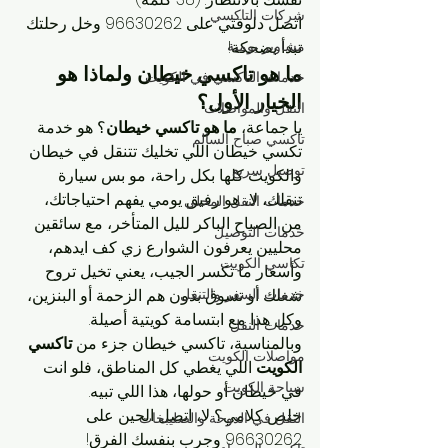
شركات التاكسي
اتصل دلوقتي على 96630262 وخل رحلتك 
مشاوير يومية
تبدأ بضحكة!
ما هو تاكسي خيطان ولماذا هو 
خدمات التاكسي في الكويت
الخيار الأول؟
النقل والمواصلات
يا جماعة، 
ما هو تاكسي خيطان
؟ هو خدمة 
تاكسي صباح السالم
تكسي خيطان اللي تخليك تتنقل في خيطان 
توصيل سريع
والكويت كلها بكل راحة، مو بس سيارة 
تنقلك، لا، هو رفيق يومي يفهم احتياجاتك، 
خدمات النقل المحلي
من الصباح الباكر لليل المتأخر، مع سائقين 
خدمات التوصيل
محليين يعرفون الشوارع زي كف ايدهم، 
تكاسي الكويت
وأسعار ما تكسر الجيب، يعني تخيل تروح 
خدمات السفر والتنقل
شغلك أو تسوق بدون هم الزحمة أو البنزين، 
وكل هذا مع ابتسامة كويتية أصيلة. 
خدمات النقل
وبالمناسبة، تاكسي خيطان جزء من 
تاكسي 
مواصلات الكويت
الكويت
 اللي يغطي كل المناطق، فلو انت 
سياحة الكويت
في خيطان أو حولها، هذا اللي تبيه.
خلص كلامي؟ لا، اتصل الحين على 
النقل في الدوحة والصليبخات
96630262 وجرب بنفسك الفرق!