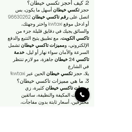
2. كيف أحجز تكسي خيطان؟
حجز 
تكسي خيطان
 أسهل ما يكون، بس 
اتصل على 
رقم تاكسي خيطان
 96630262 
أو ادخل موقع kwtaxi واختر وجهتك، 
والسائق يجيك في دقايق قليلة. جزء من 
تاكسي الكويت
، مع تطبيق يتيح التتبع والدفع 
الإلكتروني، و
مميزات تاكسي خيطان
 تشمل 
السرعة والأمان. سواء نهار أو ليل، 
خدمة 
تاكسي 24 خيطان
 جاهزة، مو لازم تنتظر 
في الشارع.
يلا، حجز 
تكسي خيطان
 الحين عبر kwtaxi!
3. ما هي مميزات تاكسي خيطان؟
مميزات تاكسي خيطان
 كثيرة، زي 
السيارات المكيفة والنظيفة، سائقين 
محترفين، أسعار ثابتة بدون مفاجآت، 
و
خدمة تاكسي 24 خيطان
 طول اليوم. كجزء 
من 
تاكسي الكويت
، يغطي 
تاكسي في 
خيطان
 كل المناطق مع GPS للأمان، 
وخصومات للزبائن الدائمين. أفضل من 