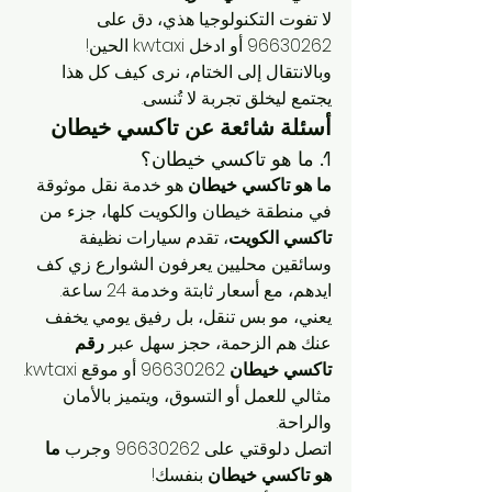
لا تفوت التكنولوجيا هذي، دق على 
96630262 أو ادخل kwtaxi الحين!
وبالانتقال إلى الختام، نرى كيف كل هذا 
يجتمع ليخلق تجربة لا تُنسى.
أسئلة شائعة عن تاكسي خيطان
1. ما هو تاكسي خيطان؟
ما هو تاكسي خيطان
 هو خدمة نقل موثوقة 
في منطقة خيطان والكويت كلها، جزء من 
تاكسي الكويت
، تقدم سيارات نظيفة 
وسائقين محليين يعرفون الشوارع زي كف 
ايدهم، مع أسعار ثابتة وخدمة 24 ساعة. 
يعني، مو بس تنقل، بل رفيق يومي يخفف 
عنك هم الزحمة، حجز سهل عبر 
رقم 
تاكسي خيطان
 96630262 أو موقع kwtaxi. 
مثالي للعمل أو التسوق، ويتميز بالأمان 
والراحة.
اتصل دلوقتي على 96630262 وجرب 
ما 
هو تاكسي خيطان
 بنفسك!