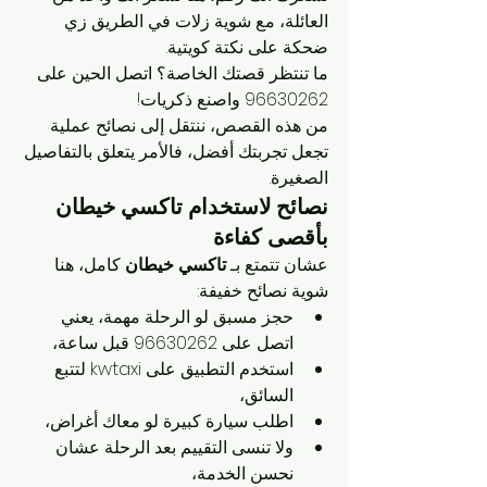
العائلة، مع شوية زلات في الطريق زي 
ضحكة على نكتة كويتية.
ما تنتظر قصتك الخاصة؟ اتصل الحين على 
96630262 واصنع ذكريات!
من هذه القصص، ننتقل إلى نصائح عملية 
تجعل تجربتك أفضل، فالأمر يتعلق بالتفاصيل 
الصغيرة.
نصائح لاستخدام تاكسي خيطان 
بأقصى كفاءة
عشان تتمتع بـ 
تاكسي خيطان
 كامل، هنا 
شوية نصائح خفيفة:
حجز مسبق لو الرحلة مهمة، يعني 
اتصل على 96630262 قبل ساعة،
استخدم التطبيق على kwtaxi لتتبع 
السائق،
اطلب سيارة كبيرة لو معاك أغراض،
ولا تنسى التقييم بعد الرحلة عشان 
نحسن الخدمة،