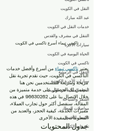
النقل في الكويت
عبد الله مبارك
خدمات النقل في الكويت
التنقل في مشرف والقدس
تاكسي تيماء أسرع تاكسي في الكويت
سيارات الأجرة
الحياة اليومية في الكويت
تاكسي في الكويت
يعتبر 
تاكسي تيماء
 من أسرع وأفضل خدمات 
التنقل في الرميثية
التاكسي في الكويت، حيث نقدم تجربة نقل 
سيارات الأجرة الكويتية
مريحة وسريعة للمستخدمين. نحن هنا 
لنضمن لك الحصول على خدمة متميزة من 
الحياة العملية في الكويت
خلال الاتصال بنا على 
96630262
. في هذه 
السفر والسياحة
المقالة، سنفصل أكثر حول تجارب العملاء، 
مواصلات المطار
مميزات الخدمة، كيفية الحجز، والعديد من 
المعلومات المفيدة الأخرى.
تاكسي الأفنيوز
جدول المحتويات
تكسيات الكويت