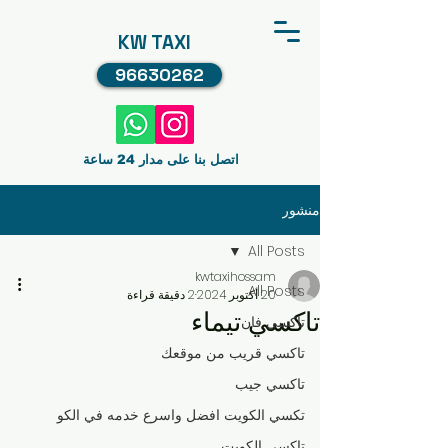
KW TAXI
96630262
اتصل بنا على مدار 24 ساعة
منشور
All Posts
kwtaxihossam
All Posts
20 أكتوبر 2024
2 دقيقة قراءة
تاكسي تيماء
تاكسي فان
تاكسي قريب من موقعك
تاكسي جيب
تكسي الكويت افضل واسرع خدمه في الكو
تاكسي الكويت