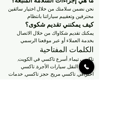
ما هي إجراءات السلامة المتبعة؟
نحن نضمن سلامتك من خلال اختيار سائقين 
محترفين وتعقييم سياراتنا بانتظام.
كيف يمكنني تقديم شكوى؟
يمكنك تقديم شكاواك من خلال الاتصال 
بخدمة العملاء أو عبر موقعنا الرسمي.
الكلمات المفتاحية
تاكسي تيماء, أسرع تاكسي في الكويت, 
خدمات النقل, سيارات الأجرة, تاكسي 
احترافي, تاكسي مريح, حجز تاكسي, خدمات 
التاكسي, الكويت, وسائل النقل, سائقين 
محترفين, خدمة عملاء, تنقلات سريعة, 
سيارات مكيفة, تكنولوجيا النقل, تطبيق حجز 
التاكسي, دعم فني, نظام حجز متطور, 
تجارب العملاء, أسعار تنافسية, خدمات 24 
ساعة, حجز مسبق, مميزات التاكسي, 
خدمات التوصيل, تاكسي فوري, المسافات 
القصيرة, المسافات الطويلة, تكلفة التوصيل, 