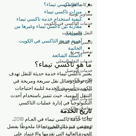
ما هو تاكسي تيماء؟
شركات التاكسي
ميزات تاكسي تيماء
مشاوير يومية
كيفية استخدام خدمة تاكسي تيماء
خدمات التاكسي في الكويت
مقارنة بين تاكسي تيماء وغيرها من 
النقل والمواصلات
الخدمات
أهمية خدمة التاكسي في الكويت
تاكسي صباح السالم
الخاتمة
توصيل سريع
الأسئلة الشائعة
خدمات النقل المحلي
ما هو تاكسي تيماء؟
خدمات التوصيل
يعتبر تاكسي تيماء خدمة حديثة للنقل تهدف 
تكاسي الكويت
إلى توفير وسائل نقل سريعة ومريحة في 
الكويت. تأسست الخدمة لتلبية احتياجات 
خدمات السفر والتنقل
التنقل اليومية، حيث تتميز باستخدام أحدث 
خدمات النقل
التكنولوجيا في إدارة عمليات التاكسي.
مواصلات الكويت
تاريخ الخدمة
سياحة الكويت
بدأت خدمة تاكسي تيماء في العـام 2018، 
وحققت منذ ذلك الحين نجاحًا ملحوظًا بفضل 
النقل في الدوحة والصليبخات
الجودة العالية التي تقدمها والاعتماد على 