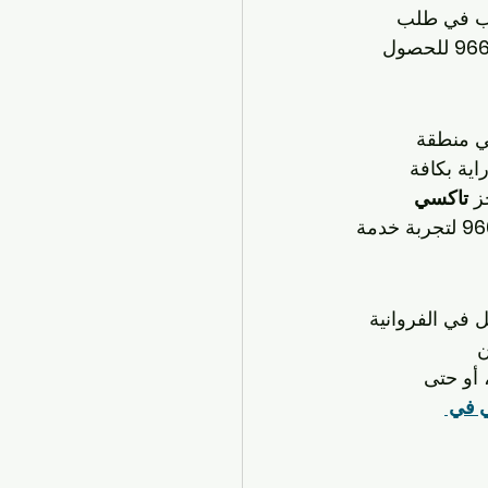
غب في طلب 
96
 للحصول 
ي منطقة 
اية بكافة 
ز 
تاكسي 
96
 لتجربة خدمة 
 في الفروانية 
 
 أو حتى 
 في 