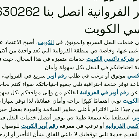
ي الكويت
التنقل في الرميثية
سيارات الأجرة الكويتية
الحيا
ي الكويت
تاكسي الأفنيوز
تكسيات الكويت
شركات التاكسي
مشاو
ى خدمات النقل السريع والموثوق في 
الكويت
، أصبح الاعتماد 
 غنى عنها، وخاصة في منطقة الفروانية التي تُعد واحدة من أكثر
 والمواصلات
تاكسي صباح السالم
توصيل سريع
خدمات النق
م 
شركة تاكسي الكويت
 خدمات متميزة في هذا المجال، حيث ن
بية احتياجاتكم في التنقل بكل سهولة وأمان.
اكسي
 موثوق أو ترغب في طلب 
رقم أوبر
 سريع في الفروانية، فإ
نقل
خدمات النقل
ة. نوفر خدمة احترافية تلبي جميع احتياجاتكم سواء كنتم بحاج
 عن 
رقم أوبر في الفروانية
 لنقلكم من وإلى مواقعكم بكل سهول
لكويت
 نولي اهتمامًا كبيرًا براحة وأمان عملائنا، لذا نوفر سيارا
 جيدًا على الالتزام بأعلى معايير السلامة والجودة. بفضل خبرت
بر
، استطعنا بناء سمعة طيبة في توفير أفضل خدمات النقل في
كسي الفروانية
 أو ترغب في معرفة 
رقم أوبر الكويت
 للوصول إ
تقديم خدمة تلبي توقعاتك. لا داعي للقلق بشأن التأخير أو ازدح