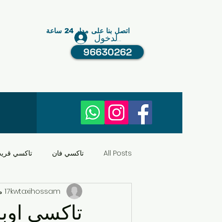
اتصل بنا على مدار 24 ساعة
تسجيل الدخول
96630262
All Posts
تاكسي فان
تاكسي قري
kwtaxihossam
17 مارس 2025
النقل في الكويت
عبد الله مبارك
تاكسي اوبر