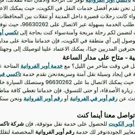
ثل. نحن نقدم أفضل خدمات النقل في الكويت، حيث يمكنك الاعتم
واء كانت رحلات قصيرة داخل المدينة أو تنقلات بين المحافظات.
 طلب الخدمة بسهولة عبر الاتصال على 
96630262
، حيث نوفر
 لتضمن لكم رحلة مريحة وآمنة.سواء كنت بحاجة إلى 
تكسي أو
وصول إلى أي منطقة في الكويت، فإن خدماتنا متاحة على مدار
ترفين المدربين جيدًا، يمكنك الاعتماد علينا لتوصيلك إلى وجهتك 
ية - متاح على مدار الساعة
ل في وقت متأخر من الليل؟ مع 
خدمة أوبر الفروانية
في إيجاد وسيلة نقل آمنة وسريعة.نحن نقدم خدمة 
تاكسي في
يث يمكنك الاتصال بنا على 
96630262
 وستصلك السيارة خلا
 زيارة الأصدقاء، أو حتى للتسوق، فإن خدماتنا تغطي كافة مناطق
حث عن 
رقم أوبر في الفروانية
 أو 
رقم أوبر الفروانية
 ونحن سنك
تواصل معنا أينما كنت
أوبر الكويت
 للحصول على خدمة نقل موثوقة، فإن 
شركة تاكس
ايير الجودة.نوفر لك خدمة 
رقم أوبر الفروانية
 المخصصة لنقلك