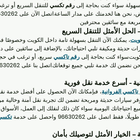
سهولة. سواء كنت بحاجة إلى 
رقم تكسي
 للتنقل السريع أو تر
، نحن هنا لخدمتك على مدار الساعة.اتصل الآن على 
630262
ريعة مع سائقين محترفين.
الحل الأمثل للتنقل السريع
ويت
، يمكنك الآن التنقل بسهولة تامة داخل الكويت وخصوصًا ف
رات حديثة ومكيفة تلبي احتياجاتك، بالإضافة إلى سائقين على در
كويت.سواء كنت بحاجة إلى 
رقم تاكسي
 سريع، أو ترغب في حج
حن نضمن لك خدمة تلبي جميع توقعاتك.اتصل بنا على 
630262
ية - أسرع خدمة نقل فورية
تاكسي الفروانية
، فبإمكانك الآن الحصول على أفضل خدمة نقل
فر سيارات حديثة ومريحة تضمن لك تجربة نقل آمنة وخالية من
يع احتياجاتك اليومية سواء كان ذلك لنقلك إلى العمل، الأسواق،
ر طويلًا، فقط اتصل على 
96630262
 واحصل على خدمة 
تكسي
 – الخيار الأمثل لتوصيلك بأمان