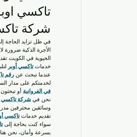
الحياة اليومية في الكويت
تاكسي ف
شركة تاكس
السفر والسياحة
مواصلات المطار
في ظل تزايد الحاجة إل
الأجرة الذكية ضرورة لا
خدمات التاكسي في الكويت
النقل
الحيوية في الكويت. تقد
خدمات 
تاكسي أوبر
 لتل
عندما تبحث عن 
رقم ت
تكاسي الكويت
خدمات السفر والت
لخدمتكم على مدار الساع
في الفروانية
 أو تبحثون
نحن في 
شركة تاكسي ا
وسائقين محترفين مدربين
تقديم خدمات 
تاكسي أو
سواء كنت بحاجة إلى 
تا
بسرعة وأمان، نحن هنا ل