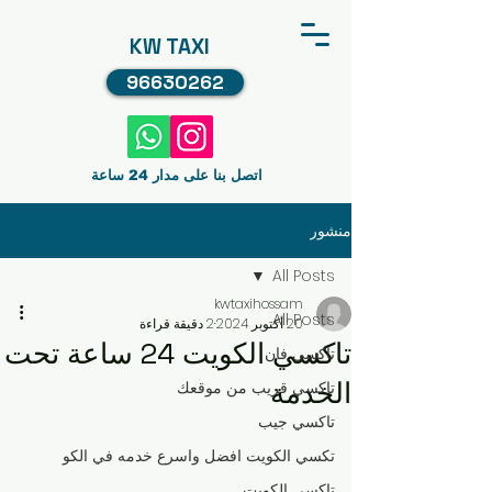
KW TAXI
96630262
اتصل بنا على مدار 24 ساعة
منشور
All Posts
kwtaxihossam
All Posts
20 أكتوبر 2024
2 دقيقة قراءة
تاكسي الكويت 24 ساعة تحت
تاكسي فان
الخدمة
تاكسي قريب من موقعك
تاكسي جيب
تكسي الكويت افضل واسرع خدمه في الكو
تاكسي الكويت