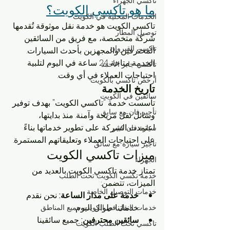
تاكسي الجهراء
ما هو تاكسي الكويت؟
الخدمات المحلية في الكويت
تاكسي الكويت هو خدمة نقل موثوقة تُقدمها 
توصيل المطار
شركة متخصصة، مع فريق من السائقين 
تاكسي القيروان
المحترفين والمجهزين بأحدث السيارات. 
الخدمة متاحة 24 ساعة في اليوم لتلبية 
تاكسي جابر الأحمد
احتياجات العملاء في أي وقت.
أرخص تاكسي بالكويت
تاريخ الخدمة
سائقين في الكويت
تأسست خدمة "تاكسي الكويت" بهدف توفير 
تأجير فان مع سايق
وسائل نقل مريحة وآمنة. منذ بدايتها، 
اعتمدت الشركة على تطوير خدماتها بناءً 
سيارة فان كبير
على احتياجات العملاء وتعليقاتهم المستمرة.
تأجير سيارة مع سائق
ميزات تاكسي الكويت
الجهراء
تمتاز خدمة تاكسي الكويت بالعديد من 
خدمة تكسي الكويت تحت الطلب
الميزات، تتضمن:
خدمات التوصيل الخاصة
خدمة على مدار الساعة:
 نحن نقدم 
خدماتنا طوال اليوم.
خدمات النقل في الكويت جميع المناطق
سائقين محترفين:
 جميع سائقينا 
تاكسي تحت الطلب الكويت