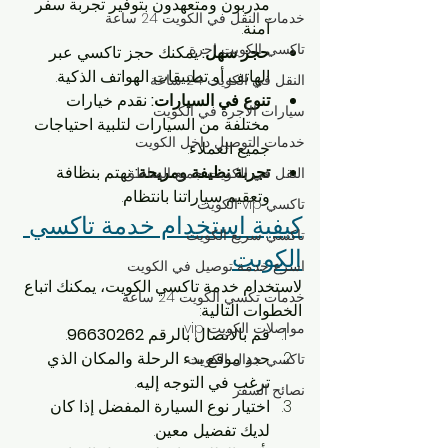
مدربون ومتعهدون بتوفير تجربة سفر 
خدمات النقل في الكويت 24 ساعة
آمنة.
تاكسي الكويت اجرة
حجز سهل:
 يمكنك حجز تاكسي عبر 
الهاتف أو تطبيقات الهواتف الذكية.
النقل في الكويت 24 ساعة
تنوع في السيارات:
 نقدم خيارات 
سيارات الأجرة في الكويت
مختلفة من السيارات لتلبية احتياجات 
خدمات التوصيل داخل الكويت
جميع العملاء.
تجربة نظيفة ومريحة:
 نهتم بنظافة 
النقل في الكويت جميع المناطق
وتعقيم سياراتنا بانتظام.
تاكسي vip الكويت
كيفية استخدام خدمة تاكسي 
تاكسي سريع الكويت
الكويت
اسرع خدمة توصيل في الكويت
لاستخدام خدمة تاكسي الكويت، يمكنك اتباع 
خدمات تكسي الكويت 24 ساعة
الخطوات التالية:
مواصلات الكويت vip
قم بالاتصال بالرقم 
96630262
.
حدد موقع بدء الرحلة والمكان الذي 
تاكسي جوال الكويت
ترغب في التوجه إليه.
نصائح السفر
اختيار نوع السيارة المفضل إذا كان 
لديك تفضيل معين.