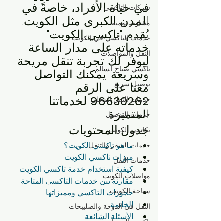
في حياة الأفراد، خاصةً في 
شركات التاكسي
المدن الكبرى مثل الكويت. 
مشاوير يومية
يُقدم "تاكسي الكويت" 
خدمات التاكسي في الكويت
خدماته على مدار الساعة 
النقل والمواصلات
ليوفر لك تجربة تنقل مريحة 
تاكسي صباح السالم
وسريعة. يمكنك التواصل 
توصيل سريع
معنا على الرقم 
96630262
 لخدماتنا 
خدمات النقل المحلي
المتميزة.
خدمات التوصيل
جدول المحتويات
تكاسي الكويت
ما هو تاكسي الكويت؟
خدمات السفر والتنقل
ميزات تاكسي الكويت
خدمات النقل
كيفية استخدام خدمة تاكسي الكويت
مواصلات الكويت
مقارنة بين خدمات التاكسي المتاحة
سياحة الكويت
حجوزات التاكسي ومميزاتها
الخاتمة
النقل في الدوحة والصليبخات
الأسئلة الشائعة