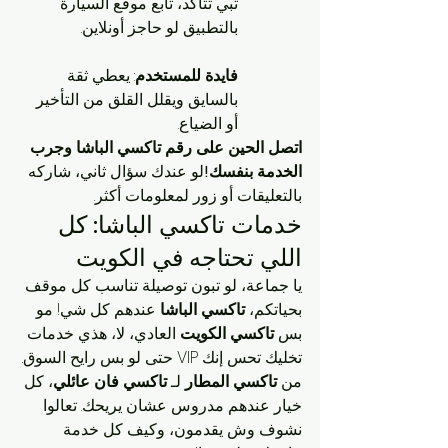
تبي تتأكد، تابع موقع السيارة 
بالتطبيق لو حاجز أونلاين.
فايدة للمستخدم
: يعطي ثقة 
بالسايق ويقلل القلق من التأخير 
أو الضياع.
اتصل الحين على رقم تاكسي الباشا وجرب 
الخدمة بنفسك!
لو عندك سؤال ثاني، شاركه 
بالتعليقات أو زور لمعلومات أكثر.
خدمات تاكسي الباشا: كل 
اللي تحتاجه في الكويت
يا جماعة، لو تبون توصيلة تناسب كل موقف 
بحياتكم، 
تاكسي الباشا
 عندهم كل شي! مو 
بس 
تاكسي الكويت
 العادي، لا، هذي خدمات 
تخليك تحس إنك VIP حتى لو بس رايح السوق. 
من 
تاكسي المطار
 لـ 
تاكسي فان عائلي
، كل 
خيار عندهم مدروس عشان يريحك. تعالوا 
نشوف وش يقدمون، وكيف كل خدمة 