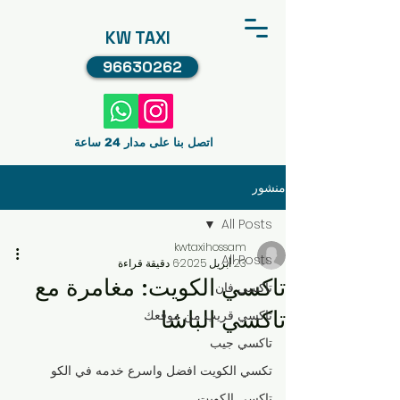
KW TAXI
96630262
اتصل بنا على مدار 24 ساعة
منشور
All Posts
kwtaxihossam
All Posts
23 أبريل 2025
6 دقيقة قراءة
تاكسي الكويت: مغامرة مع
تاكسي فان
تاكسي الباشا
تاكسي قريب من موقعك
تاكسي جيب
تكسي الكويت افضل واسرع خدمه في الكو
تاكسي الكويت