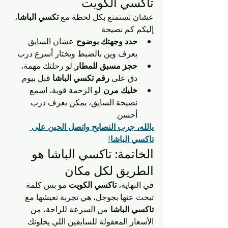
تاكسي الكويت
عشان تستمتع بكل لحظة مع 
تكسي الباشا
، 
إليكم كم نصيحة:
حدد وجهتك بوضوح
: عشان السايق 
يعرف وين بالضبط ويختار أسرع درب.
حجز مسبق للمطار
: لو رحلتك مهمة، 
دق على 
رقم تكسي الباشا
 قبل بيوم.
خليك مرن
: لو الزحمة قوية، اسمع 
نصيحة السايق، يمكن يعرف درب 
أحسن.
يالله، جرب النصايح واتصل الحين على 
تاكسي الباشا!
الخاتمة: تاكسي الباشا هو 
الطريق لكل مكان
في النهاية، 
تاكسي الكويت
 مو بس كلمة 
تبحث عنها بجوجل، هي تجربة تعيشها مع 
تاكسي الباشا
. من السرعة للراحة، من 
الأسعار المعقولة للسايقين اللي يخلونك 