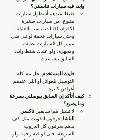
وايد، فيه سيارات تناسبني؟
طبعًا! عندهم أسطول سيارات 
متنوع، من سيارات صغيرة 
للأفراد، لفانات تناسب العايلة، 
وحتى سيارات فخمة لو تبي شي 
مميز. كل السيارات نظيفة 
ومجهزة، ولو عندك شنط وايد، 
السايق بيساعدك.
فايدة للمستخدم
: يحل مشكلة 
التوصيل للعوائل أو اللي عندهم 
أغراض كثيرة.
كيف أتأكد إن السايق بيوصلني بسرعة 
وما يضيع؟
لا تشيل هم! سايقين 
تاكسي 
الباشا
 يعرفون الكويت مثل كف 
يدهم. يعرفون كل الدروب 
السريعة، حتى لو فيه زحمة. ولو 