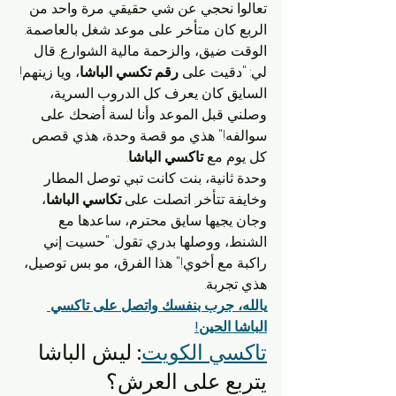
تعالوا نحجي عن شي حقيقي. مرة واحد من 
الربع كان متأخر على موعد شغل بالعاصمة. 
الوقت ضيق، والزحمة مالية الشوارع. قال 
لي: "دقيت على 
رقم تكسي الباشا
، ويا زينهم! 
السايق كان يعرف كل الدروب السرية، 
وصلني قبل الموعد وأنا لسة أضحك على 
سوالفه!" هذي مو قصة وحدة، هذي قصص 
كل يوم مع 
تاكسي الباشا
.
وحدة ثانية، بنت كانت تبي توصل المطار 
وخايفة تتأخر. اتصلت على 
تكاسي الباشا
، 
وجان يجيها سايق محترم، ساعدها مع 
الشنط، ووصلها بدري. تقول: "حسيت إني 
راكبة مع أخوي!" هذا الفرق، مو بس توصيل، 
هذي تجربة.
يالله، جرب بنفسك واتصل على تاكسي 
الباشا الحين!
تاكسي الكويت
: ليش الباشا 
يتربع على العرش؟