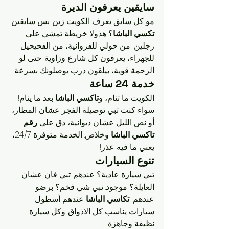
سايقين يعرفون الديرة
مو كل سايق يعرف الكويت زين. بس سايقين 
تكسي الباشا
؟ هذولا خريطة تمشي على 
رجلين! من حولي للفروانية، من الفحيحيل 
للجهراء، يعرفون كل شارع وزاوية. حتى لو 
الزحمة قوية، بيلقون درب يوصلونك بسرعة.
خدمة 24 ساعة
الكويت ما تنام، و
تاكسي الباشا
 بعد ما ينام! 
سواء كنت تبي توصيلة الفجر عشان المطار، 
أو نص الليل عشان ديوانية، دق على 
رقم 
تاكسي الباشا
 وخلاص. الخدمة متوفرة 24/7، 
يعني ما فيه عذر!
تنوع السيارات
تبي سيارة عادية؟ عندهم. تبي فان عشان 
العايلة؟ موجود. تبي شي فخم؟ برضو 
عندهم! 
تكاسي الباشا
 عندهم أسطول 
سيارات يناسب كل الاذواق. وكل سيارة 
نظيفة وجاهزة.