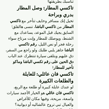
تناسبك بطريقتها!
تاكسي المطار: وصل المطار 
بدري وبراحة
تخيل إنك مسافر وخايف تتأخر. مع 
تاكسي 
المطار
 من 
تاكسي الباشا
، تنسى هالقلق! 
السايق يجيك قبل الموعد، يساعدك مع 
الشنط، ويوصلك للمطار وإنت مرتاح. سواء 
رحلة فجر أو نص الليل، 
رقم تاكسي 
الباشا
 جاهز يلبي طلبك. ولو راجع من السفر، 
دق عليهم وبتلقى سيارة تنتظرك عند الباب.
دق الحين على رقم تكسي الباشا وماكو 
تأخير للمطار!
تاكسي فان عائلي: للعايلة 
والطلعات الكبيرة
لو عندك عايلة كبيرة أو طلعة مع الربع، 
تاكسي فان عائلي
 هو الخيار الأجمد. سيارات 
واسعة، مريحة، وفيها مكان للأغراض 
والعيال. تبي تروح عالشاليه أو ديوانية؟ 