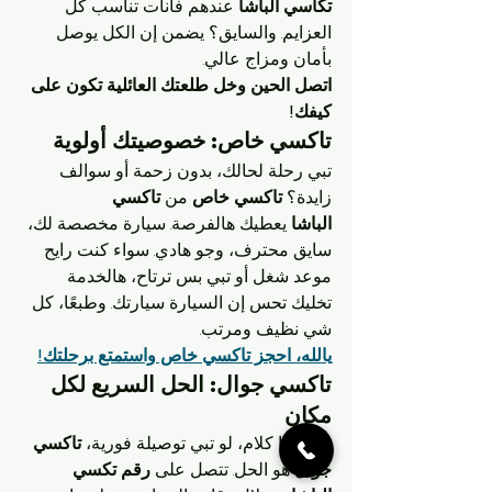
تكاسي الباشا
 عندهم فانات تناسب كل 
العزايم. والسايق؟ يضمن إن الكل يوصل 
بأمان ومزاج عالي.
اتصل الحين وخل طلعتك العائلية تكون على 
كيفك!
تاكسي خاص: خصوصيتك أولوية
تبي رحلة لحالك، بدون زحمة أو سوالف 
زايدة؟ 
تاكسي خاص
 من 
تاكسي 
الباشا
 يعطيك هالفرصة. سيارة مخصصة لك، 
سايق محترف، وجو هادي. سواء كنت رايح 
موعد شغل أو تبي بس ترتاح، هالخدمة 
تخليك تحس إن السيارة سيارتك. وطبعًا، كل 
شي نظيف ومرتب.
يالله، احجز تاكسي خاص واستمتع برحلتك!
تاكسي جوال: الحل السريع لكل 
مكان
ما يبيلها كلام، لو تبي توصيلة فورية، 
تاكسي 
جوال
 هو الحل. تتصل على 
رقم تكسي 