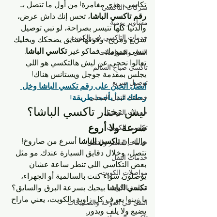
تكاسي، هذي مغامرة! من أول ما تتصل بـ 
شركات التاكسي
رقم تاكسي الباشا
، تحس إنك داش عرض، 
مشاوير يومية
والدنيا كلها تتيسر. بصراحة، لو تبي توصيل 
خدمات التاكسي في الكويت
سريع ومريح، وفوقها سايق يضحكك ويخليك 
تنسى همومك، فماكو غير 
تكاسي الباشا
. 
النقل والمواصلات
تعالوا نحجي عن ليش هالتكسي هو اللي 
تاكسي صباح السالم
يجلس بمقدمة جوجل ويستانس هناك!
توصيل سريع
اتصل الحين على رقم تكسي الباشا وخل 
رحلتك تبدأ بأجمد طريقة!
خدمات النقل المحلي
ليش تختار تاكسي الباشا؟
خدمات التوصيل
سرعة ولا أروع
تكاسي الكويت
والله إن 
تاكسي الباشا
 أسرع من صاروخ! 
خدمات السفر والتنقل
تتصل، وخلال دقايق السيارة عندك. مو مثل 
خدمات النقل
بعض التكاسي اللي تنطر ساعة عشان 
مواصلات الكويت
يوصلون. سواء كنت بالسالمية أو الجهراء، 
تكسي الباشا
 بيجيك بسرعة البرق. والسايق؟ 
سياحة الكويت
يا زينه! يعرف كل زاوية بالكويت، يعني ماراح 
النقل في الدوحة والصليبخات
يضيع ولا يلف ويدور.