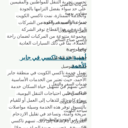
تحسين تجربة التنقل للمواطنين والمقيمين 
شركات التاكسي
على حد سواء. بفضل التزامها بالجودة 
مشاوير يومية
والخدمة الممتازة، نمت تاكسي الكويت 
بسرعة وأصبحت واحدة من الشركات 
خدمات التاكسي في الكويت
الرائدة في هذا القطاع. توفر الشركة 
النقل والمواصلات
مجموعة متنوعة من المركبات لضمان راحة 
تاكسي صباح السالم
العملاء، بما في ذلك السيارات العادية 
توصيل سريع
والفاخرة.
أهمية خدمة تاكسي في جابر 
خدمات النقل المحلي
الأحمد
خدمات التوصيل
تعمل خدمة تاكسي الكويت في منطقة جابر 
تكاسي الكويت
الأحمد، حيث تعتبر من الخدمات الأساسية 
خدمات السفر والتنقل
التي تسهم في تسهيل حياة السكان. خدمة 
التاكسي تلبي احتياجات التنقل اليومية، 
خدمات النقل
سواء كان ذلك للذهاب إلى العمل أو للقيام 
مواصلات الكويت
بالتسوق. توفر هذه الخدمة وسيلة مواصلات 
سياحة الكويت
مريحة وآمنة، وتساعد في تقليل الازدحام 
النقل في الدوحة والصليبخات
المروري. بالإضافة إلى ذلك، تسهم تاكسي 
الكويت في تحسين جودة الحياة من خلال 