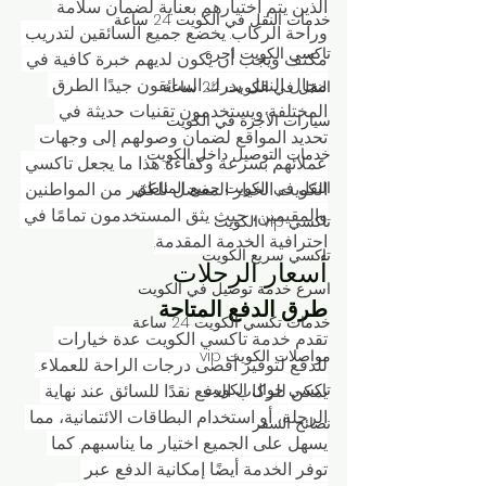
الذين يتم اختيارهم بعناية لضمان سلامة 
خدمات النقل في الكويت 24 ساعة
وراحة الركاب. يخضع جميع السائقين لتدريب 
تاكسي الكويت اجرة
مكثف ويجب أن يكون لديهم خبرة كافية في 
مجال النقل. يدرك السائقون جيدًا الطرق 
النقل في الكويت 24 ساعة
المختلفة ويستخدمون تقنيات حديثة في 
سيارات الأجرة في الكويت
تحديد المواقع لضمان وصولهم إلى وجهات 
خدمات التوصيل داخل الكويت
عملائهم بسرعة وكفاءة. هذا ما يجعل تاكسي 
الكويت الخيار المفضل للكثير من المواطنين 
النقل في الكويت جميع المناطق
والمقيمين، حيث يثق المستخدمون تمامًا في 
تاكسي vip الكويت
احترافية الخدمة المقدمة.
تاكسي سريع الكويت
أسعار الرحلات
اسرع خدمة توصيل في الكويت
طرق الدفع المتاحة
خدمات تكسي الكويت 24 ساعة
تقدم خدمة تاكسي الكويت عدة خيارات 
مواصلات الكويت vip
للدفع لتوفير أقصى درجات الراحة للعملاء. 
يمكن للركاب الدفع نقدًا للسائق عند نهاية 
تاكسي جوال الكويت
الرحلة، أو استخدام البطاقات الائتمانية، مما 
نصائح السفر
يسهل على الجميع اختيار ما يناسبهم. كما 
توفر الخدمة أيضًا إمكانية الدفع عبر 