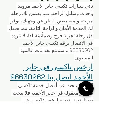
تأتي سيارات تكسي جابر الأحمد مزودة 
بأحدث وسائل الراحة، مما يضمن لك رحلة 
مريحة وآمنة. بغض النظر عن وجهتك، توفر 
لك الخدمة الأمان والراحة التامة، مما يجعل 
كل رحلة تجربة فرح وطمأنينة. لذا، لا تتردد 
في الاتصال برقم تكسي جابر الأحمد 
96630262 واستمتع بخدمات عالمية 
المستوى!
ارخص تاكسي في جابر 
الأحمد اتصل بنا 96630262
إذا كنت تبحث عن أفضل خدمة تاكسي 
بأسعار معقولة في جابر الأحمد، فلا تبحث 
بعيدًا. نتميز بتقديم ارخص تاكسي في 
المنطقة، مع الالتزام بتوفير تجربة تنقل 
مريحة وآمنة. طاقمنا المدرب والمتمكن 
يحرص على تقديم افضل الخدمات لعملائنا، 
بما يتناسب مع احتياجاتهم. تنقل في جميع 
أنحاء جابر الأحمد وأنت مطمئن، حيث نوفر 