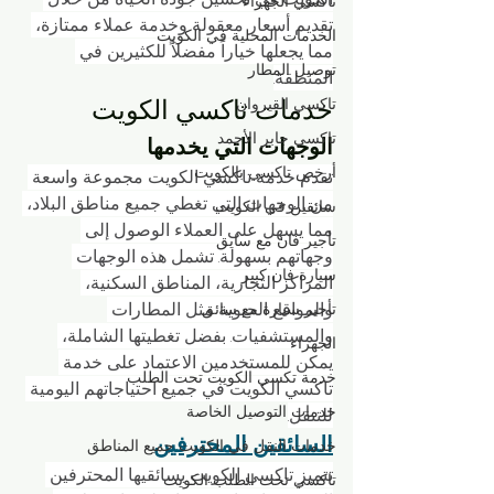
تاكسي الجهراء
تقديم أسعار معقولة وخدمة عملاء ممتازة، 
الخدمات المحلية في الكويت
مما يجعلها خياراً مفضلاً للكثيرين في 
توصيل المطار
المنطقة.
خدمات تاكسي الكويت
تاكسي القيروان
تاكسي جابر الأحمد
الوجهات التي يخدمها
أرخص تاكسي بالكويت
تقدم خدمة تاكسي الكويت مجموعة واسعة 
من الوجهات التي تغطي جميع مناطق البلاد، 
سائقين في الكويت
مما يسهل على العملاء الوصول إلى 
تأجير فان مع سايق
وجهاتهم بسهولة. تشمل هذه الوجهات 
سيارة فان كبير
المراكز التجارية، المناطق السكنية، 
والمواقع الحيوية مثل المطارات 
تأجير سيارة مع سائق
والمستشفيات. بفضل تغطيتها الشاملة، 
الجهراء
يمكن للمستخدمين الاعتماد على خدمة 
خدمة تكسي الكويت تحت الطلب
تاكسي الكويت في جميع احتياجاتهم اليومية 
خدمات التوصيل الخاصة
للتنقل.
السائقين المحترفين
خدمات النقل في الكويت جميع المناطق
تتميز تاكسي الكويت بسائقيها المحترفين 
تاكسي تحت الطلب الكويت