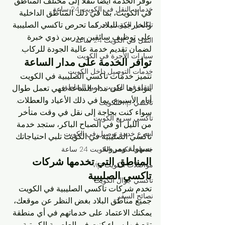
توفر الخدمة أيضًا تنقلًا إلى مختلف المناطق 
خدمات النقل في الكويت 24 ساعة
في الكويت، بما في ذلك المناطق الداخلية 
والخارجية للبلاد. كما تحرص تاكسي الصليبية 
تاكسي الكويت اجرة
على توظيف سائقين مدربين ذوي خبرة 
النقل في الكويت 24 ساعة
لضمان تقديم خدمة عالية الجودة للركاب.
سيارات الأجرة في الكويت
توافر الخدمة على مدار الساعة
خدمات التوصيل داخل الكويت
تتميز خدمات تاكسي الصليبية في الكويت 
النقل في الكويت جميع المناطق
بتوافرها على مدار الساعة. فهي تعمل طوال 
أيام الأسبوع، بما في ذلك الأعياد والعطلات. 
تاكسي vip الكويت
سواء كنت بحاجة إلى نقل في وقت متأخر 
تاكسي سريع الكويت
من الليل أو في الصباح الباكر، ستجد خدمة 
اسرع خدمة توصيل في الكويت
تاكسي الصليبية في الكويت تلبي احتياجاتك 
بسهولة ومرونة.
خدمات تكسي الكويت 24 ساعة
المناطق التي تخدمها شركات 
مواصلات الكويت vip
تاكسي الصليبية
تاكسي جوال الكويت
تخدم شركات تاكسي الصليبية في الكويت 
نصائح السفر
جميع مناطق البلاد. بغض النظر عن موقعك، 
يمكنك الاعتماد على خدماتهم في أي منطقة 
تقع فيها. سواء كنت في العاصمة الكويتية، 