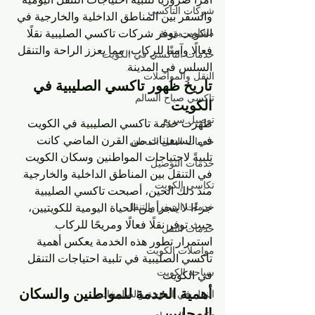
شركات التاكسي
والسفر بين المناطق الداخلية والخارجية في 
مشاوير يومية
الكويت. توفر شركات تاكسي الصليبية نقلًا 
فعالًا وآمنًا للركاب، مما يعزز الراحة والتنقل 
خدمات التاكسي في الكويت
السلس في المدينة.
النقل والمواصلات
تاريخ ظهور تاكسي الصليبية في 
تاكسي صباح السالم
الكويت
توصيل سريع
ظهرت خدمة تاكسي الصليبية في الكويت 
في السبعينات من القرن الماضي. كانت 
خدمات النقل المحلي
تلبيةً لاحتياجات المواطنين وسكان الكويت 
خدمات التوصيل
في التنقل بين المناطق الداخلية والخارجية. 
تكاسي الكويت
منذ ذلك الحين، أصبحت تاكسي الصليبية 
خدمات السفر والتنقل
جزءًا لا يتجزأ من الحياة اليومية للكويتيين، 
حيث توفر نقلًا فعالًا ومريحًا للركاب. 
خدمات النقل
استمرار تطور هذه الخدمة يعكس أهمية 
مواصلات الكويت
تاكسي الصليبية في تلبية احتياجات التنقل 
سياحة الكويت
في الكويت.
أهمية الخدمة للمواطنين والسكان 
النقل في الدوحة والصليبخات
المحليين