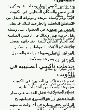
تاكسي الجهراء
تعد خدمة تاكسي الصليبية ذات أهمية كبيرة 
الخدمات المحلية في الكويت
للمواطنين والسكان المحليين في الكويت. 
توصيل المطار
فهي توفر وسيلة مريحة وموثوقة للتنقل بين 
تاكسي القيروان
المناطق الداخلية والخارجية للبلاد. قد يعاني 
البعض من صعوبة في الحصول على وسيلة 
تاكسي جابر الأحمد
نقل خاصة بهم، ولذلك فإن تاكسي الصليبية 
أرخص تاكسي بالكويت
تعد الخيار المثالي لتلبية احتياجاتهم. بفضل 
سائقين في الكويت
هذه الخدمة، يمكن للمواطنين والسكان 
المحليين التنقل بسهولة وراحة والوصول 
تأجير فان مع سايق
إلى وجهاتهم بسرعة وسلامة.
سيارة فان كبير
خدمات تاكسي الصليبية في 
تأجير سيارة مع سائق
الكويت
الجهراء
تقدم خدمة تاكسي الصليبية في الكويت 
خدمة تكسي الكويت تحت الطلب
مجموعة واسعة من الخدمات لتلبية 
خدمات التوصيل الخاصة
احتياجات الركاب. تعمل الخدمة على مدار 
الساعة طوال أيام الأسبوع، مما يسمح 
خدمات النقل في الكويت جميع المناطق
للركاب بحجز سيارة في أي وقت يناسبهم. 
تاكسي تحت الطلب الكويت