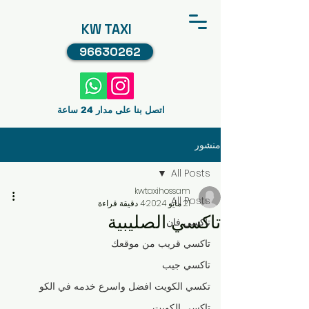
KW TAXI
96630262
اتصل بنا على مدار 24 ساعة
منشور
All Posts
kwtaxihossam
All Posts
21 مايو 2024
4 دقيقة قراءة
تاكسي الصليبية
تاكسي فان
تاكسي قريب من موقعك
تاكسي جيب
تكسي الكويت افضل واسرع خدمه في الكو
تاكسي الكويت