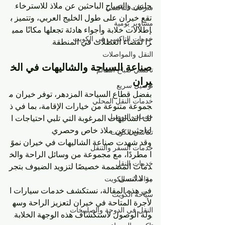
حليين والسياح الباحثين عن ملاذ للاسترخاء. 
شركات التاكسي
تقع خيران على طول الخليج العربي، وتتميز ب
مشاوير يومية
إطلالات خلابة وأجواء هادئة تجعلها مكانًا ممي
خدمات التاكسي في الكويت
زًا لقضاء العطلات في المنطقة.
النقل والمواصلات
صناعة السياحة والشاليهات في الخ
تاكسي صباح السالم
يران
توصيل سريع
بفضل قطاع السياحة المزدهر، توفر خيران م
خدمات النقل المحلي
جموعة متنوعة من خيارات الإقامة، بما في ذ
خدمات التوصيل
لك الشاليهات المرغوبة التي تلبي احتياجات ا
لباحثين عن ملاذ خاص وحصري. 
تكاسي الكويت
وقد شهدت صناعة الشاليهات في خيران نموً
خدمات السفر والتنقل
ا مطردًا، مع مجموعة من وسائل الراحة والخ
خدمات النقل
دمات المصممة خصيصًا لتزويد الضيوف بتجر
بة لا تُنسى. 
مواصلات الكويت
في هذه المقالة، نستكشف خدمات سيارات ا
سياحة الكويت
لأجرة المتاحة في خيران لتعزيز الراحة وسه
النقل في الدوحة والصليبخات
ولة الوصول لاستكشاف هذه الوجهة الخلابة.