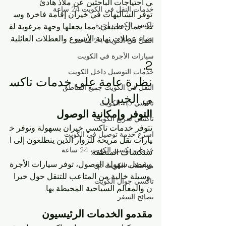
ي احتياجات الباحثين عن ملاذ هادئ. 
خدمات النقل في الكويت 24 ساعة
توفر الشاليهات في خيران إقامة فاخرة وس
تاكسي الكويت اجرة
ط جمال طبيعي، مما يجعلها وجهة مرغوبة لق
ضاء عطلات نهاية الأسبوع والعطلات العائلية.
النقل في الكويت 24 ساعة
سيارات الأجرة في الكويت
2. 
خدمات التوصيل داخل الكويت
نظرة عامة على خدمات تاكس
النقل في الكويت جميع المناطق
ي الخيران
تاكسي vip الكويت
التوفر وإمكانية الوصول
تاكسي سريع الكويت
تتوفر خدمات تاكسي خيران بسهولة وتوفر خ
اسرع خدمة توصيل في الكويت
يارات نقل مريحة للزوار الذين يتطلعون إلى ا
خدمات تكسي الكويت 24 ساعة
ستكشاف المنطقة. 
وبفضل سهولة الوصول، توفر سيارات الأجرة
مواصلات الكويت vip
 وسيلة خالية من المتاعب للتنقل حول خيرا
تاكسي جوال الكويت
ن والمعالم السياحية المحيطة بها.
نصائح السفر
مقدمو الخدمات الرئيسيون