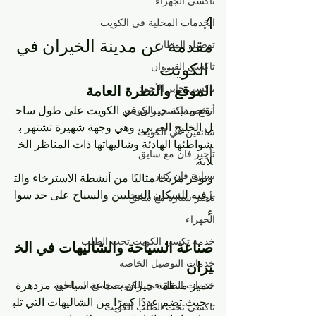
تاكسي الجهراء
1. 
الخدمات المحلية في الكويت
مقدمة عن مدينة الخيران في
توصيل المطار
 الكويت
تاكسي القيروان
تاكسي جابر الأحمد
الموقع والنظرة العامة
تقع مدينة خيران في الكويت على طول ساح
أرخص تاكسي بالكويت
ل الخليج العربي، وهي وجهة شهيرة تشتهر ب
سائقين في الكويت
شواطئها الهادئة وشاليهاتها ذات المناظر الخ
تأجير فان مع سايق
لابة. 
سيارة فان كبير
وتوفر مزيجًا مثاليًا من أنشطة الاسترخاء والت
رفيه للسكان المحليين والسياح على حد سوا
تأجير سيارة مع سائق
ء.
الجهراء
خدمة تكسي الكويت تحت الطلب
صناعة السياحة والشاليهات في الخ
خدمات التوصيل الخاصة
يران
تتميز منطقة خيران بصناعة سياحية مزدهرة
خدمات النقل في الكويت جميع المناطق
، حيث تضم عددًا كبيرًا من الشاليهات التي تلب
تاكسي تحت الطلب الكويت