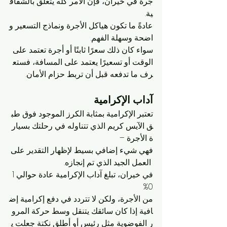
جرة في خيران، فإن الأمر كله يتعلق بالشفاف
ية. 
عادةً ما تكون هياكل الأجرة ونماذج التسعير و
اضحة وسهلة الفهم. 
سواء كان ذلك سعرًا ثابتًا أو أجرة تعتمد على 
الوقت أو تسعيرًا يعتمد على المسافة، فستع
رف ما تدفعه قبل أن تربط حزام الأمان.
آداب الإكرامية
تعتبر الإكرامية بمثابة الكرز الموجود فوق طب
ق الآيس كريم الذي تتناوله في رحلتك بسيار
ة الأجرة – 
فهي شيء إضافي بسيط لإظهار التقدير على
 العمل الجيد الذي تم إنجازه. 
في خيران، تبلغ آداب الإكرامية عادة حوالي 1
0% 
من الأجرة، ولكن لا تتردد في دفع إكرامية إض
افية إذا كان سائقك يتنقل وسط حركة المرو
ر الفوضوية مثل رئيس أو أطلق نكتة جعلت ي