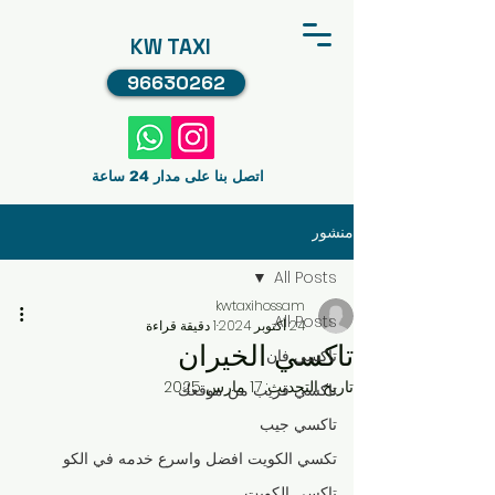
KW TAXI
96630262
اتصل بنا على مدار 24 ساعة
منشور
All Posts
kwtaxihossam
All Posts
24 أكتوبر 2024
1 دقيقة قراءة
تاكسي الخيران
تاكسي فان
تاريخ التحديث:
17 مارس 2025
تاكسي قريب من موقعك
تاكسي جيب
تكسي الكويت افضل واسرع خدمه في الكو
تاكسي الكويت