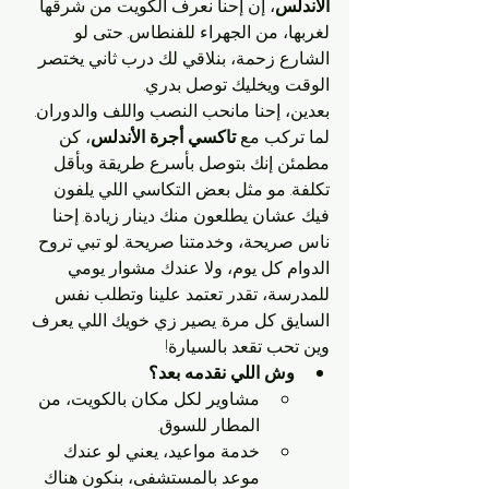
الأندلس
، إن إحنا نعرف الكويت من شرقها 
لغربها، من الجهراء للفنطاس. حتى لو 
الشارع زحمة، بنلاقي لك درب ثاني يختصر 
الوقت ويخليك توصل بدري.
بعدين، إحنا مانحب النصب واللف والدوران. 
لما تركب مع 
تاكسي أجرة الأندلس
، كن 
مطمئن إنك بتوصل بأسرع طريقة وبأقل 
تكلفة. مو مثل بعض التكاسي اللي يلفون 
فيك عشان يطلعون منك دينار زيادة. إحنا 
ناس صريحة، وخدمتنا صريحة. لو تبي تروح 
الدوام كل يوم، ولا عندك مشوار يومي 
للمدرسة، تقدر تعتمد علينا وتطلب نفس 
السايق كل مرة. يصير زي خويك اللي يعرف 
وين تحب تقعد بالسيارة!
وش اللي نقدمه بعد؟
مشاوير لكل مكان بالكويت، من 
المطار للسوق.
خدمة مواعيد، يعني لو عندك 
موعد بالمستشفى، بنكون هناك 