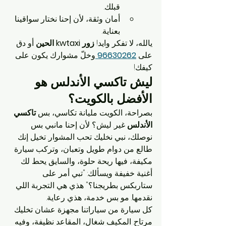
قبلك.
أمان وثقة، لأن إحنا نختار سواقينا 
بعناية.
يالله، لا تفكر وايد! 
زور kwtaxi الحين
 أو دق 
على 
96630262
وخلّ مشوارك يكون على 
كيفك!
ليش تاكسي الأندلس هو 
الأفضل بالكويت؟
بصراحة، الكويت مليانة تكاسي، بس 
تاكسي 
الأندلس
 غير. ليش؟ لأن إحنا مانبي بس 
نوصلك، نبي نخليك تحب المشوار. تخيل إنك 
طالع من دوام طويل وتعبان، وتركب سيارة 
مكيفة، فيها ريحة حلوة، والسايق يحط لك 
أغنية خفيفة ويسألك: "تبي أمر على 
ستاربكس بطريجنا؟" هذي هي التجربة اللي 
نقدمها. مو بس خدمة، هذي رعاية.
كل سيارة من سياراتنا مجهزة عشان تخليك 
مرتاح. المكيف شغال، المقاعد نظيفة، وفيه 