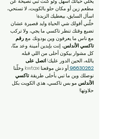
يخلّي حياتك أسهل. ولو كنت تبي نصيحة عن 
مطعم زين أو مكان حلو بالكويت، لا تستحي، 
اسأل السايق، بيعطيك الزبدة!
خلّني أقولك شي: الحياة وايد قصيرة عشان 
تضيع وقتك تنطر تاكسي ما يجي، ولا تركب 
مع ناس ما يعرفون وين يودونك. مع 
رقم 
تاكسي الأندلس
، إنت بإيدين أمينة. وعد منّا، 
كل مشوار بيكون أحلى من اللي قبله.
يالله، الحين الدور عليك! 
اتصل على 
96630262
أو دش موقعنا kwtaxi وخلّنا 
نوصلك وين ما تبي بأحلى طريقة. 
تاكسي 
الأندلس
 مو بس تاكسي، هذي الكويت بكل 
حلاوتها!