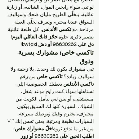
لو تبي. سواء رايحين المول، الشاليه، أو زيارة 
عائلية، بنخلّي الطريج مليان ضحك وسواليف. 
السواق عندنا محترم ويعرف يخلّي العيلة 
مرتاحة. مع 
تكسي الأندلس
، كل طلعة عائلية 
بتصير ذكرى حلوة!
حجّز فانك العائلي اليوم! 
دق على 96630262 أو دش kwtaxi!
تاكسي خاص: مشوارك بسرية 
وذوق
تبي مشوارك يكون لك وحدك، بلا زحمة ولا 
سواليف زيادة؟ 
تاكسي خاص
 من 
رقم 
تاكسي الأندلس
 يعطيك الخصوصية اللي 
تستاهلها. سواء كنت رايح موعد شغل، 
مستشفى، أو بس تبي تتأمل الكويت من 
الشباك، السيارة كلها لك. السايق بيكون 
محترف، يحترم وقتك ويوصلك بسرعة. 
السيارات نظيفة ومرتبة، يعني تحس إنك VIP 
من غير ما تدفع ثروة!
خلّ مشوارك خاص! 
اطلب الحين على 96630262 أو زور 