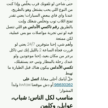
حتى شاحن لو تلفونك قرب يخلّص. وإذا كنت 
من النوع اللي يحب يشتغل وهو بالطريج، 
عندنا واي فاي ببعض السيارات! يعني تقدر 
تفتح اللاب توب وتخلّص شغلك وإنت 
بالطريق. 
رقم تاكسي الأندلس
 هو اللي تتصل 
فيه لو تبي تجربة مواصلات مو بس عملية، 
لكن ممتعة.
وأهم شي، إحنا متوفرين 24/7. يعني لو 
قررت فجأة الساعة 2 بالليل إنك تبي تاكل 
برجر من مكان بعيد، إحنا موجودين. ولو 
عندك رحلة بالمطار وتبي حد يستقبلك، 
تكسي الأندلس
 بيكون هناك قبل الطيارة ما 
تهبط.
خلّ أيامك أحلى معانا، 
اتصل على 
96630262
أو دش موقعنا kwtaxi وابدأ 
المشوار!
مناسب لكل الناس: شباب، 
عوايل، وكلمن