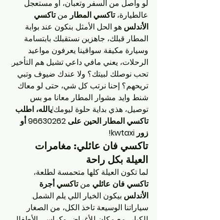
لو واصل من السفر وتعبان، أو مستعجل 
عالطيارة، 
تاكسي المطار
 من 
تاكسي 
الأندلس
 هو الحل الأمثل. بنكون عند بوابة 
المطار قبلك، جاهزين نستقبلك بابتسامة 
وسيارة مكيفة. سواقينا يعرفون مواعيد 
الرحلات، يعني مافي داعي تشيل هم التأخير. 
تحب نوصلك لبيتك؟ ولا عندك ضيوف وتبي 
تريحهم؟ إحنا نرتب كل شي، حتى لو معاك 
شنط وايد. مشوار المطار معانا مو بس 
توصيل، هذي بداية حلوة ليومك!
يالله، اطلب 
تاكسي المطار الحين على 96630262 أو 
زور kwtaxi!
تاكسي فان عائلي: مغامرات 
العيلة بكل راحة
لما تكون العيلة كلها متحمسة لطلعة، 
تاكسي فان عائلي
 من 
تاكسي أجرة 
الأندلس
 بيكون الخيار اللي يلم الشمل. 
سياراتنا الوسيعة تاخذ الكل، من الصغار 
للكبار، مع مكان للأغراض وكراسي الأطفال 