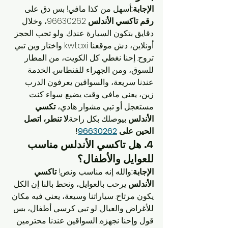
الإجابة:
أسهل من كذا مافي! بس دق على 
رقم تاكسي الأندلس
 96630262، وخلال 
دقايق بتكون السيارة عندك. ولو تحب الحجز 
أونلاين، دش موقعنا kwtaxi واختار وين تبي 
تروح. إحنا نغطي كل الكويت، من المطار 
للسوق، ومن الجهراء للفنطاس. الخدمة 
عندنا سريعة، والسواقين يعرفون الدرب 
زين، يعني مافي وقت يضيع. سواء كنت 
مستعجل أو تبي مشوار هادي، 
تكسي 
الأندلس
 بيوصلك بكل راحة.
لا تنطر، اتصل 
الحين على 
96630262
!
4. 
هل تاكسي الأندلس مناسب 
للعوايل والأطفال؟
الإجابة:
والله إنه مناسب ونص! 
تاكسي 
الأندلس
 يرحب بالعوايل، ونحط بالنا إن الكل 
يكون مرتاح. سياراتنا وسيعة، يعني فيه مكان 
للأغراض والعيال. لو تبي كرسي أطفال، بس 
قول وإحنا نجهزه. السواقين عندنا محترمين 