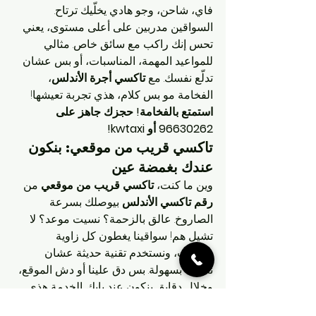
فاي، شاحن، وجو هادي يخلّيك ترتاح. 
السواقين مدربين على أعلى مستوى، يعني 
تحس إنك راكب مع سائق خاص. مثالي 
للمواعيد المهمة، المناسبات، أو بس عشان 
تدلّع نفسك. مع 
تاكسي أجرة الأندلس
، 
الفخامة مو بس كلام، هذي تجربة تعيشها!
استمتع بالفخامة! حجزك جاهز على 
96630262 أو kwtaxi!
تاكسي قريب من موقعي: بنكون 
عندك بغمضة عين
وين ما كنت، 
تاكسي قريب من موقعي
 من 
رقم تاكسي الأندلس
 بيوصلك بسرعة 
الصاروخ. عالق بالزحمة؟ نسيت موعد؟ لا 
تشيل هم! سواقينا يغطون كل زاوية 
بالكويت، ونستخدم تقنية حديثة عشان 
نلاقيك بسهولة. بس دق علينا أو دش الموقع، 
وخلال دقايق بنكون عند بابك. الخدمة هذي 
للي يحبون السرعة والاعتمادية بكل 