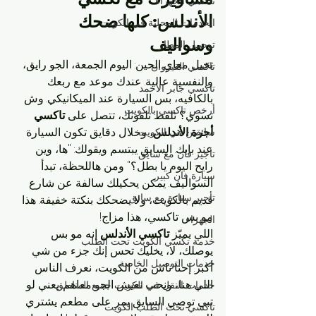
تاكسي الجهراء
الأندلس: كلها ضحك 
الخدمات المحلية في الكويت
وسواليف
توصيل المطار
تخيل معاي الحين: اليوم الجمعة، الجو رايق، 
تاكسي القيروان
والنفسية عالية. عندك موعد مع ربعك 
تاكسي جابر الأحمد
بالكافيه، بس السيارة عند الميكانيكي. وش 
أرخص تاكسي بالكويت
تسوي؟ تلقط تلفونك، تتصل على 
تاكسي 
أجرة الأندلس
، وخلال دقايق تكون السيارة 
سائقين في الكويت
عند بابك. السايق يبتسم ويقولك: "ها، وين 
تأجير فان مع سايق
رايح اليوم يا بطل؟" ومن هاللحظة، تبدأ 
سيارة فان كبير
السواليف. يمكن يحكيلك سالفة عن شارع 
تأجير سيارة مع سائق
قديم بالكويت، ولا يضحكك بنكتة خفيفة. هذا 
مو بس تاكسي، هذا مزاج!
الجهراء
اللي يميّز 
تاكسي الأندلس
 إنه مو بس 
خدمة تكسي الكويت تحت الطلب
يوصلك، لا، يخليك تحس إنك جزء من شي 
خدمات التوصيل الخاصة
أكبر. إحنا ناس من الكويت، نعرف الناس 
اللي هنا، ونحب نعيش الجو معاهم. يعني لو 
خدمات النقل في الكويت جميع المناطق
تبي توصي السايق يمر على مطعم يشتري 
تاكسي تحت الطلب الكويت