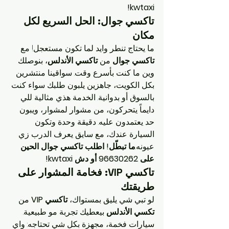
kwtaxi!
تاكسي جوال: الحل السريع لكل 
مكان
ما يحتاج تنطر وايد لما تكون مستعجل! مع 
تاكسي جوال
 من 
تاكسي الأندلس
، بنوصلك 
وين ما كنت بأسرع وقت. سواقينا منتشرين 
بكل الكويت، جاهزين يلبون طلبك سواء كنت 
بالسوق أو بدوانية. الخدمة هذي مثالية للي 
دايماً يتحركون، من مشوار لمشوار، ويبون 
حد يعتمدون عليه. دقيقة وحدة وتكون 
السيارة عندك، مع سايق يعرف الدرب زي 
عيونه.
ما تبطّل! اطلب تاكسي جوال الحين 
على 96630262 أو دش kwtaxi!
تاكسي VIP: فخامة المشوار على 
طريقتك
لو تبي شي يليق بمستواك، 
تاكسي VIP
 من 
تكسي الأندلس
 بيعطيك تجربة مو طبيعية. 
سيارات فخمة، مجهزة بكل شي تحتاجه: واي 