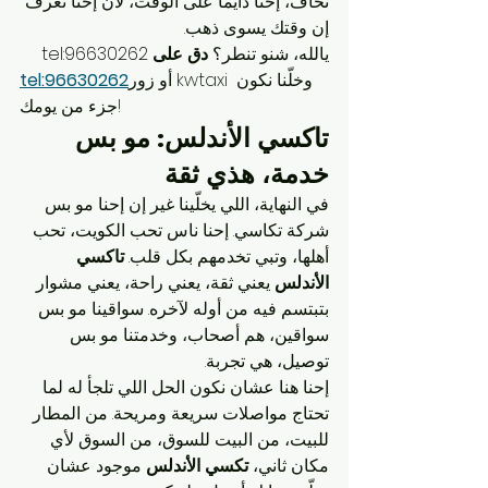
تخاف، إحنا دايماً على الوقت، لأن إحنا نعرف 
إن وقتك يسوى ذهب.
يالله، شنو تنطر؟ 
دق على 
tel:96630262
أو زور kwtaxi وخلّنا نكون 
tel:96630262
جزء من يومك!
تاكسي الأندلس: مو بس 
خدمة، هذي ثقة
في النهاية، اللي يخلّينا غير إن إحنا مو بس 
شركة تكاسي. إحنا ناس تحب الكويت، تحب 
أهلها، وتبي تخدمهم بكل قلب. 
تاكسي 
الأندلس
 يعني ثقة، يعني راحة، يعني مشوار 
بتبتسم فيه من أوله لآخره. سواقينا مو بس 
سواقين، هم أصحاب، وخدمتنا مو بس 
توصيل، هي تجربة.
إحنا هنا عشان نكون الحل اللي تلجأ له لما 
تحتاج مواصلات سريعة ومريحة. من المطار 
للبيت، من البيت للسوق، من السوق لأي 
مكان ثاني، 
تكسي الأندلس
 موجود عشان 