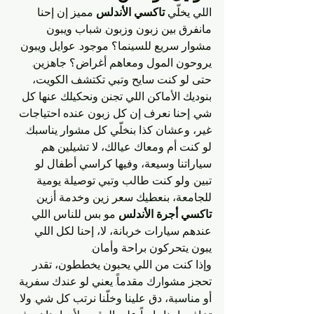
اللي يخلّي 
تاكسي الأندلس
 مميز إن إحنا 
مانفرق بين زبون وزبون. شباب ويبون 
مشوار سريع للسينما؟ موجود. عوايل ويبون 
يروحون المول ومعاهم أغراض؟ جاهزين. 
حتى لو كنت سايح وتبي تكتشف الكويت، 
بنوديك الأماكن اللي تجنن ونحكيلك عنها كل 
شي. إحنا نعرف إن كل زبون عنده احتياجات 
غير، وعشان كذا بنخلّي كل مشوار يناسبك.
لو كنت أم ومعاك عيالك، لا تشيلين هم. 
سياراتنا وسيعة، وفيها كراسي أطفال لو 
تبين. ولو كنت طالب وتبي توصيلة يومية 
للجامعة، بنعطيك سعر زين وخدمة أزين. 
تاكسي أجرة الأندلس
 مو بس للناس اللي 
عندهم سيارات خربانة، لا، إحنا لكل اللي 
يبون يتحركون براحة وأمان.
وإذا كنت من اللي يحبون يخططون، تقدر 
تحجز مشوارك مقدماً. يعني لو عندك سفرية 
أو مناسبة، دق علينا وخلّنا نرتب كل شي. ولا 