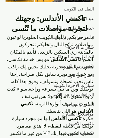
النقل في الكويت
تاكسي الأندلس: وجهتك 
عبد الله مبارك
لتجربة مواصلات ما تُنْسى
خدمات النقل في الكويت
يا مرحبا بكم، يا أهل الكويت الحلوين! لو تبون 
التنقل في مشرف والقدس
مواصلات تريّح البال وتخليكم تتحركون 
سيارات الأجرة
بالمدينة زي السكين بالزبدة، فأنتم بالمكان 
الحياة اليومية في الكويت
الصح! 
تاكسي الأندلس
 مو بس خدمة تكاسي، 
تاكسي في الكويت
هذي سواليف وتجربة تخليك تحس إنك راكب 
مع خويك مو مجرد سايق. بكل صراحة، إحنا 
التنقل في الرميثية
ناس تحب تضحك وتسولف، وفوق هذا كله، 
سيارات الأجرة الكويتية
نوصلك وين ما تبي بسرعة وراحة. سواء كنت 
الحياة العملية في الكويت
رايح السوق، الدوام، ولا بس تبي تلف 
الكويت وتشوف أنوارها الزينة، 
تكسي 
السفر والسياحة
الأندلس
 هو اللي يناسبك.
مواصلات المطار
فكرة 
تاكسي الأندلس
 إنها مو مجرد سيارة 
تاكسي الأفنيوز
توديك من نقطة لنقطة، لا! هذي مغامرة 
صغيرة تحس فيها إنك VIP من غير ما تكسر 
تكسيات الكويت