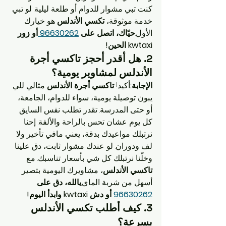
كنت تبي مشوار للدوام أو طلعة ليلية. لو تبي 
خدمة موثوقة، 
تكسي الأندلس
 هو خيارك 
الأول.
حيّاك، اتصل على 
96630262 
أو زور 
kwtaxi الحين!
2. 
هل أقدر أحجز تاكسي أجرة 
الأندلس لمشاوير يومية؟
الإجابة:
أكيد! 
تاكسي أجرة الأندلس
 مثالي للي 
يبون توصيلة يومية، سواء للدوام، الجامعة، 
أو حتى المدرسة. تقدر تطلب نفس السايق 
كل يوم عشان تحس بالراحة والألفة. إحنا 
نرتبلك مواعيدك بدقة، يعني مافي تأخير ولا 
لف ودوران. لو عندك مشوار ثابت، دق علينا 
وخلّنا نرتبلك كل شي بأسعار تناسبك. مع 
تاكسي الأندلس
، مشاويرك اليومية بتصير 
أسهل من شربة الماي.
يالله، دق على 
96630262 
أو دش kwtaxi وابدأ اليوم!
3. 
كيف أطلب تكسي الأندلس 
بسرعة؟