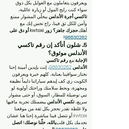
ويعرفون يتعاملون مع العوايل بكل ذوق. 
سواء كنت رايح المول أو زيارة عائلية، 
تاكسي أجرة الأندلس
 بيخلّي المشوار ممتع 
وآمن للكل. ثق فينا، راح تحس إنك مع 
أهلك.
حجزك جاهز؟ زور kwtaxi أو دق على 
!
96630262
5. 
شلون أتأكد إن رقم تاكسي 
الأندلس موثوق؟
الإجابة:
مع 
رقم تاكسي 
الأندلس
96630262
، إنت بإيدين أمينة. إحنا 
نختار سواقينا بعناية، كلهم خبرة ويعرفون 
الكويت زي كف إيدهم. سياراتنا دايماً نظيفة 
ومجهزة، ونحط سلامتك وراحتك أولوية. لو 
تبي توصيلة للمطار، السوق، أو حتى مشوار 
سريع، 
تكسي الأندلس
 بيضمنلك تجربة مافيها 
ولا غلطة. تقدر تحجز بكل ثقة من موقعنا 
kwtaxi أو تتصل فينا مباشرة. إحنا هنا عشان 
نخدمك بكل قلب.
يالله، خلّنا نوصلك! اتصل 