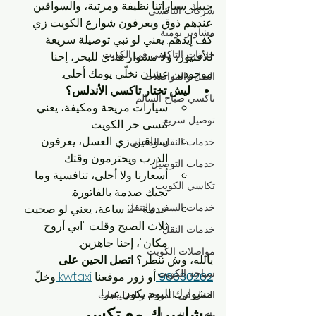
جيبك. سياراتنا نظيفة ومرتبة، والسواقين 
شركات التاكسي
عندهم ذوق ويعرفون شوارع الكويت زي 
مشاوير يومية
كف إيدهم. يعني لو تبي توصيلة سريعة 
خدمات التاكسي في الكويت
للأفنيوز، ولا مشوار هادي للبحر، إحنا 
موجودين عشان نخلّي يومك أحلى.
النقل والمواصلات
ليش تختار تاكسي الأندلس؟
تاكسي صباح السالم
سيارات مريحة ومكيفة، يعني 
توصيل سريع
تنسى حر الكويت!
سواقين زي العسل، يعرفون 
خدمات النقل المحلي
الدرب ويحترمون وقتك.
خدمات التوصيل
أسعارنا ولا أحلى، تنافسية وما 
تكاسي الكويت
تجيك صدمة بالفاتورة.
خدمات السفر والتنقل
خدمة 24 ساعة، يعني لو صحيت 
ثلاث الصبح وقلت "ابي أروح 
خدمات النقل
مكان"، إحنا جاهزين.
مواصلات الكويت
يالله، وش تنطر؟ 
اتصل الحين على 
سياحة الكويت
96630262
أو زور موقعنا 
kwtaxi 
وخلّ 
مشوارك اليوم يكون غير!
النقل في الدوحة والصليبخات
مشاويرك مع تكسي 