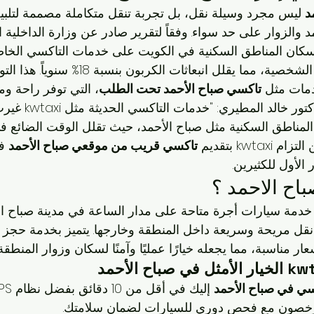
د
 ليس مجرد وسيلة نقل، بل تجربة تنقل متكاملة مصممة لتلبية
 والزوار على حد سواء. وفقاً لتقرير صادر عن وزارة الداخلية ا
عتمد 68% من سكان المناطق السكنية في الكويت على خدمات التاكسي الخ
الاعتماد على السيارات الشخصية، مما يقلل انبعاثات الكرب
دمات مثل 
تاكسي صباح الأحمد تحت الطلب
، التي توفر راحة ومر
كما أشار خبير النقل ال
مناطق السكنية مثل صباح الأحمد، حيث تقلل الوقت الضائع في 
تاكسي قريب من موقعي صباح الأحمد
 الأول للكثيرين.
اح الاحمد ؟
خدمة سيارات أجرة متاحة على مدار الساعة في مدينة صباح الأ
ل مريحة وسريعة داخل المنطقة وخارجها. يتميز بخدمة حجز ه
 مناسبة، مما يجعله خيارًا عمليًا وآمنًا لسكان وزوار المنطقة.
سي في صباح الأحمد
 إليك في أقل من 10 دقائق بفضل نظام GPS متقدم.
رخصون مع فحص دوري للسيارات لضمان سلامتك.