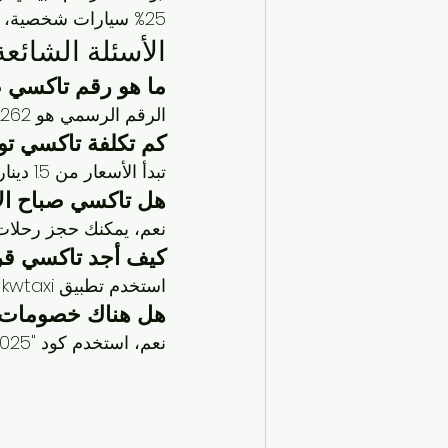
25% سيارات شخصية، 15% نقل عام. المصدر: وزارة الداخلية، 2025.)
الأسئلة الشائعة (FAQ) حول تاكسي إجرة صباح 
ما هو 
رقم تاكسي ص
الرقم الرسمي هو 96630262، متاح للحجز الفوري على مدار الساعة.
كم تكلفة 
تاكسي تو
تبدأ الأسعار من 1.5 دينار للرحلات القصيرة، مع شفافية كاملة في التسعير.
هل 
تاكسي صباح الأحمد 
نعم، يمكنك حجز رحلات إلى
كيف أجد 
تاكسي قر
استخدم تطبيق kwtaxi أو اتصل بـ 96630262، وسنرسل أقرب سيارة في دقائق.
هل هناك خصومات 
نعم، استخدم كود "SABAH2025" للحصول على خصم 10% على رحلتك الأولى.