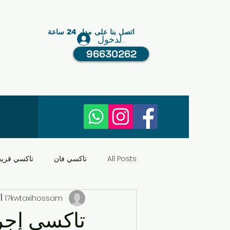
اتصل بنا على مدار 24 ساعة
تسجيل الدخول
96630262
All Posts
تاكسي فان
تاكسي قري
kwtaxihossam
17 أكتوبر 2025
النقل في الكويت
عبد الله مبارك
تاكسي إجر