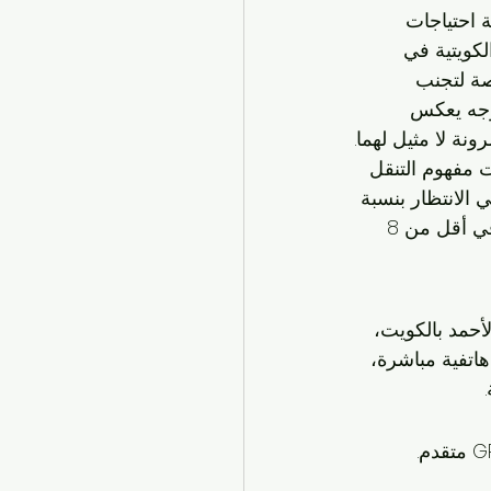
 احتياجات 
لكويتية في 
اصة لتجنب 
ون بنسبة 18% سنوياً. هذا التوجه يعكس 
ونة لا مثيل لهما.
دكتور خالد المطيري: "خدمات التاكسي الحديثة مثل kwtaxi غيرت مفهوم التنقل 
الانتظار بنسبة 
 في أقل من 8 
حمد بالكويت، 
اتفية مباشرة، 