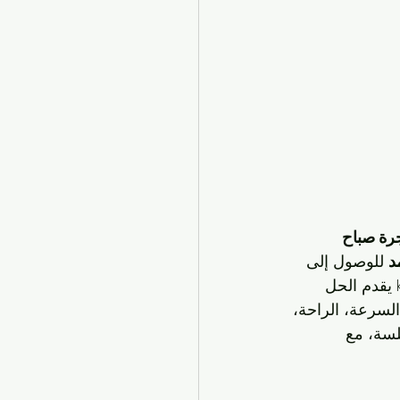
رة صباح 
د
 للوصول إلى 
 لرحلة ليلية، فإن kwtaxi يقدم الحل 
السرعة، الراحة، 
لسة، مع 