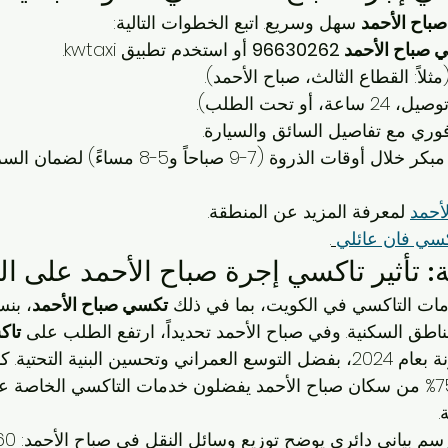
باح الأحمد
 سهل وسريع. اتبع الخطوات التالية:
اح الأحمد 96630262
 أو استخدم تطبيق kwtaxi.
لاً: القطاع الثالث، صباح الأحمد).
أو تحت الطلب).
وري مع تفاصيل السائق والسيارة.
ذروة (7-9 صباحاً و5-8 مساءً) لضمان السرعة.
أحمد
 لمعرفة المزيد عن المنطقة.
كسي فان عائلي
.
: تأثير تاكسي إجرة صباح الأحمد على ال
تكسي صباح الأحمد
ناطق السكنية. وفي صباح الأحمد تحديداً، ارتفع الطلب على 
تاك
 بنسبة 20% مقارنة بعام 2024، بفضل التوسع العمراني وتحسين البنية التحتي
استطلاع لـ "الأنباء" أن 75% من سكان صباح الأحمد يفضلون خدمات التاكسي الخاص
.