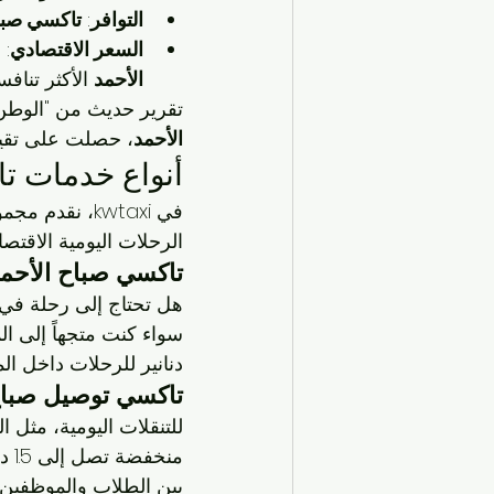
التوافر
: 
تاكسي صباح ال
السعر الاقتصادي
: أسع
الأحمد
 الأكثر تنافس
تقرير حديث من "الوطن" في 2025 أظهر أن خدمات التاكسي في الك
الأحمد
، حصلت على تقييم رضا عملاء بن
أنواع خدمات تا
في kwtaxi، نقدم مجموعة من الخدمات التي تناسب الجميع، من 
الرحلات اليومية الاقتصا
تاكسي صباح الأحمد 24 ساعة: متاح في أي
هل تحتاج إلى رحلة في
دنانير للرحلات داخل المد
تاكسي توصيل صباح 
للتنقلات اليومية، مثل 
بين الطلاب والموظفين، حيث توفر 25% من تكاليف التنق