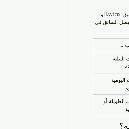
 عبر تطبيق kwtaxi أو 
 يصل السائق في 
 لـ
الليلية 
ة
 اليومية 
ة
 الطويلة أو 
ة
ة؟