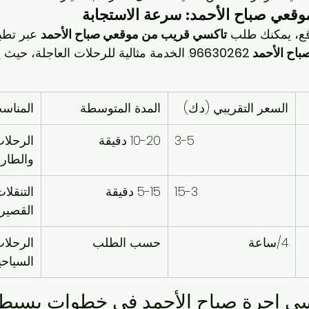
قعي صباح الأحمد: سرعة الاستجابة
قع، يمكنك طلب 
تاكسي قريب من موقعي صباح الأحمد
لأحمد 96630262
. الخدمة مثالية للرحلات العاجلة، حيث
السعر التقريبي (د.ك)
المدة المتوسطة
المناسب
3-5
10-20 دقيقة
الرحلات 
والطارئ
1.5-3
5-15 دقيقة
التنقلات
القصير
4/ساعة
حسب الطلب
الرحلات
السياحي
ي إجرة صباح الأحمد في خطوات بسيط