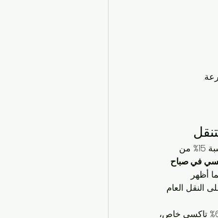
تنقل
، بنسبة 15% من 
سي في صباح 
ة. كما أظهر 
ة على النقل العام 
(وصف للرسم البياني: رسم بياني دائري يوضح توزيع وسائل النقل في صباح الأحمد: 60% تاكسي خاص، 