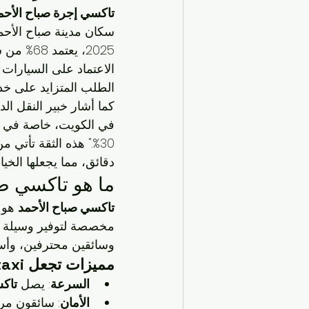
تاكسي إجرة صباح الأحم
سكان مدينة صباح الأحمد
2025، ي
الطلب المتزايد على خ
في الكويت، خاصة في ال
30%." هذه الثقة تأتي من التزام kwtaxi بتقديم 
دقائق، مما يجعلها الخيار
ما هو تاكسي صب
تاكسي صباح الأحمد
 هو 
مخصصة لتوفير وسيلة نق
وسائقين محترفين، وأسعار
مميزات تجعل kwtaxi الخيار الأمثل في صباح الأحمد
السرعة
: يصل 
تاك
الأمان
: سائقون م