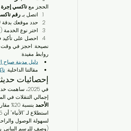
الحجز مع 
تاكسي إجرة ص
اتصل بـ 
رقم تاكسي صب
حدد موقعك بدقة (مث
اختر نوع الخدمة (توصيل، 24 ساعة، 
احصل على تأكيد ف
نصيحة: احجز في وقت مبكر خلال أوقات ال
روابط مفيدة:
دليل مدينة صباح ال
مقالتنا الداخلية: 
تا
إحصائيات حديثة
في 2025، ساهمت خدمات التاكسي في الكويت، بما في ذلك 
إجمالي التنقلات في الم
الأحمد
لسهولة الوصول والراحة