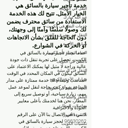
خدمة تأجير سيارة بالسائق هي 
النقل في الكويت
الخيار الأمثل. تتيح لك هذه الخدمة 
عبد الله مبارك
الاستفادة من سائق محترف يضمن 
خدمات النقل في الكويت
لك وصولًا سلسًا وآمنًا إلى وجهتك، 
التنقل في مشرف والقدس
دون الحاجة للقلق بشأن الاتجاهات 
سيارات الأجرة
أو الحركة في الشوارع.
عندما تختار تأجير سيارة بالسائق في 
الحياة اليومية في الكويت
الكويت، تحصل على تجربة تنقل ذات جودة 
تاكسي في الكويت
عالية وراحة لا مثيل لها. يمكنك الاعتماد على 
التنقل في الرميثية
السائق ليكون في المكان المحدد في الوقت 
سيارات الأجرة الكويتية
المناسب وليقدم لك خدمة ممتازة على مدار 
الساعة. سواء كنت بحاجة لنقل لموعد عمل 
الحياة العملية في الكويت
مهم، زيارة سياحية، أو توصيل سريع إلى 
السفر والسياحة
المطار، نحن هنا لخدمتك بأعلى معايير 
مواصلات المطار
الجودة والاحترافية.
لا تتردد في الاتصال بنا الآن على الرقم 
تاكسي الأفنيوز
96630262 لحجز سيارة بالسائق في 
تكسيات الكويت