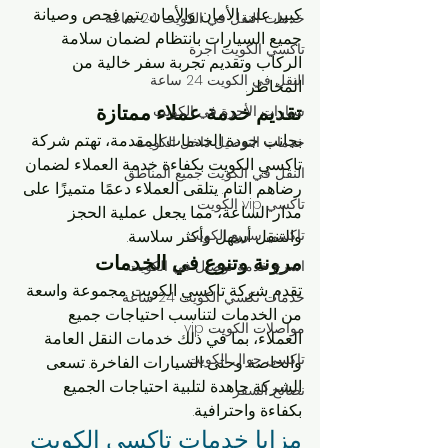
كبير على الأمان والأمان. يتم فحص وصيانة 
خدمات النقل في الكويت 24 ساعة
جميع السيارات بانتظام لضمان سلامة 
تاكسي الكويت اجرة
الركاب وتقديم تجربة سفر خالية من 
النقل في الكويت 24 ساعة
المخاطر.
تقديم خدمة عملاء ممتازة
سيارات الأجرة في الكويت
بجانب جودة الخدمات المقدمة، تهتم شركة 
خدمات التوصيل داخل الكويت
تاكسي الكويت بكفاءة خدمة العملاء لضمان 
النقل في الكويت جميع المناطق
رضاهم التام. يتلقى العملاء دعمًا متميزًا على 
تاكسي vip الكويت
مدار الساعة، مما يجعل عملية الحجز 
تاكسي سريع الكويت
والتنقل أسهل وأكثر سلاسة.
مرونة وتنوع في الخدمات
اسرع خدمة توصيل في الكويت
تقدم شركة تاكسي الكويت مجموعة واسعة 
خدمات تكسي الكويت 24 ساعة
من الخدمات لتناسب احتياجات جميع 
مواصلات الكويت vip
العملاء، بما في ذلك خدمات النقل العامة 
تاكسي جوال الكويت
والخاصة وحتى السيارات الفاخرة. تسعى 
الشركة جاهدة لتلبية احتياجات الجميع 
نصائح السفر
بكفاءة واحترافية.
مزايا خدمات تاكسي الكويت