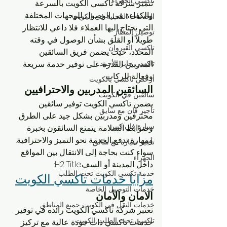
تاكسي الجهراء
تتميز شركة تاكسي الكويت بالسرعة 
والكفاءة في الوصول للوجهات المختلفة 
الخدمات المحلية في الكويت
التي يحتاج إليها العملاء. فلا داعي للانتظار 
توصيل المطار
طويلاً أو القلق بشأن الوصول في وقته 
تاكسي القيروان
المحدد، حيث يضمن فريق السائقين 
تاكسي جابر الأحمد
المدربين القدرة على توفير خدمة سريعة 
وفعالة للركاب.
أرخص تاكسي بالكويت
السائقين المدربين والاحترافيين
سائقين في الكويت
يضمن تاكسي الكويت توفير سائقين 
تأجير فان مع سايق
محترفين ومدربين بشكل جيد على الطرق 
سيارة فان كبير
وضوابط السلامة. يتمتع السائقون بخبرة 
ومهارة تدفع الخدمة نحو التميز والاحترافية. 
تأجير سيارة مع سائق
سواء كنت بحاجة إلى الانتقال بين المواقع 
الجهراء
داخل المدينة أو السفH2 Title:
خدمة تكسي الكويت تحت الطلب
مزايا خدمات تاكسي الكويت
خدمات التوصيل الخاصة
الامان والأمان
خدمات النقل في الكويت جميع المناطق
تعتبر شركة تاكسي الكويت رائدة في توفير 
تاكسي تحت الطلب الكويت
خدمات تاكسي ذات جودة عالية مع تركيز 