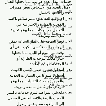
خدمات النقل بعدة جوانب، مما يجعلها الخيار 
خدمات النقل في الكويت 24 ساعة
الأمثل للعديد من الأشخاص. بعض مميزات 
تاكسي الكويت اجرة
تاكسي الكويت تشمل:
احترافية السائقين: يتميز سائقو تاكسي 
النقل في الكويت 24 ساعة
الكويت بالمهارة والاحترافية في 
سيارات الأجرة في الكويت
التعامل مع الركاب، مما يوفر تجربة 
خدمات التوصيل داخل الكويت
نقل آمنة ومريحة.
النقل في الكويت جميع المناطق
توفر الخدمة على مدار الساعة: يمكن 
للركاب طلب تاكسي الكويت في أي 
تاكسي vip الكويت
وقت من اليوم أو الليل، مما يجعلها 
تاكسي سريع الكويت
خيارًا ملائمًا للرحلات الطارئة أو 
اسرع خدمة توصيل في الكويت
المخطط لها مسبقاً.
أسطول متنوع: تضم تاكسي الكويت 
خدمات تكسي الكويت 24 ساعة
أسطولًا متنوعًا من السيارات الحديثة 
مواصلات الكويت vip
والمجهزة بأحدث التقنيات، مما يوفر 
تاكسي جوال الكويت
للركاب تجربة نقل ممتعة ومريحة.
دقة في المواعيد: تلتزم خدمات تاكسي 
نصائح السفر
الكويت بالدقة والانضباط في الوصول 
إلى المواعيد، مما يضمن وصول 