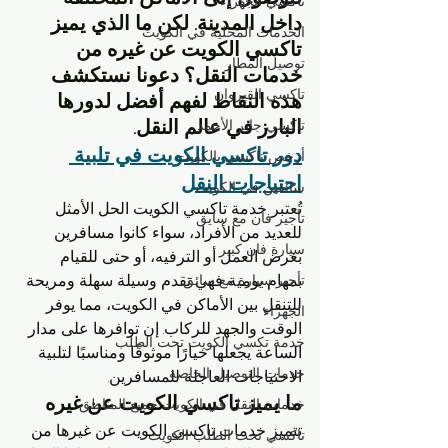
تاكسي الجهراء
داخل المدينة. لكن ما الذي يميز 
الخدمات المحلية في الكويت
تاكسي الكويت عن غيره من 
توصيل المطار
خدمات النقل؟ دعونا نستكشف 
تاكسي القيروان
هذه النقاط لفهم أفضل لدورها 
البارز في عالم النقل.
تاكسي جابر الأحمد
دور تاكسي الكويت في تلبية 
أرخص تاكسي بالكويت
احتياجات النقل
سائقين في الكويت
تُعتبر خدمة تاكسي الكويت الحل الأمثل 
تأجير فان مع سايق
للعديد من الأفراد، سواء كانوا مسافرين 
سيارة فان كبير
بغرض العمل أو الترفيه، أو حتى للقيام 
بمهام يومية. فهي تقدم وسيلة سهلة ومريحة 
تأجير سيارة مع سائق
للتنقل بين الأماكن في الكويت، مما يوفر 
الجهراء
الوقت والجهد للركاب. إن توافرها على مدار 
خدمة تكسي الكويت تحت الطلب
الساعة يجعلها خيارًا موثوقًا ومناسبًا لتلبية 
خدمات التوصيل الخاصة
الاحتياجات العاجلة للمسافرين.
ما يميز تاكسي الكويت عن غيره
خدمات النقل في الكويت جميع المناطق
تتميز خدمات تاكسي الكويت عن غيرها من 
تاكسي تحت الطلب الكويت