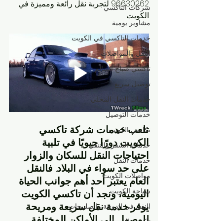
96630262 لتجربة نقل رائعة ومميزة في 
شركات التاكسي
الكويت.
مشاوير يومية
خدمات التاكسي في الكويت
النقل والمواصلات
تاكسي صباح السالم
توصيل سريع
خدمات النقل المحلي
خدمات التوصيل
تلعب خدمات شركة تاكسي 
تكاسي الكويت
الكويت دورًا حيويًا في تلبية 
خدمات السفر والتنقل
احتياجات النقل للسكان والزوار 
خدمات النقل
على حد سواء في البلاد. فالنقل 
مواصلات الكويت
العام يعتبر أحد أهم جوانب الحياة 
سياحة الكويت
اليومية، ونجد أن تاكسي الكويت 
يوفر خدمة نقل سريعة ومريحة 
النقل في الدوحة والصليبخات
للوصول إلى الأماكن المختلفة 