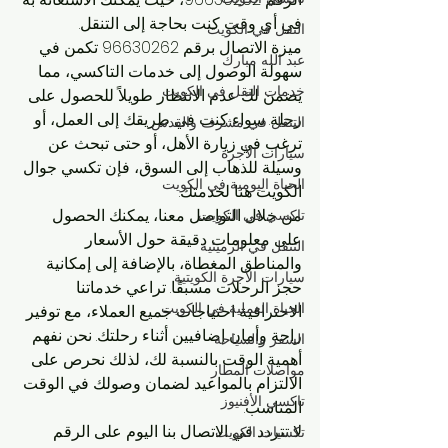
في أي وقت كنت بحاجة إلى التنقل.
النقل في الكويت
ميزة الاتصال برقم 96630262 تكمن في 
عبد الله مبارك
سهولة الوصول إلى خدمات التاكسي، مما 
خدمات النقل في الكويت
يضمن لك عدم الانتظار طويلاً للحصول على 
رحلة. سواء كنت في طريقك إلى العمل، أو 
التنقل في مشرف والقدس
ترغب في زيارة الأهل، أو حتى تبحث عن 
سيارات الأجرة
وسيلة للذهاب إلى السوق، فإن تكسي جوال 
الحياة اليومية في الكويت
الكويت هنا لخدمتك.
من خلال التواصل معنا، يمكنك الحصول 
تاكسي في الكويت
على معلومات دقيقة حول الأسعار 
التنقل في الرميثية
والمناطق المغطاة، بالإضافة إلى إمكانية 
سيارات الأجرة الكويتية
حجز الرحلات مسبقًا. تراعي خدماتنا 
الحياة العملية في الكويت
الاحترافية احتياجات جميع العملاء، مع توفير 
راحة وأمان إضافيين أثناء رحلتك. نحن نفهم 
السفر والسياحة
أهمية الوقت بالنسبة لك، لذلك نحرص على 
مواصلات المطار
الالتزام بالمواعيد لضمان وصولك في الوقت 
تاكسي الأفنيوز
المناسب.
لا تتردد في الاتصال بنا اليوم على الرقم 
تكسيات الكويت