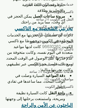
خبرة ويتحدثون اللغة العربية 
خدمات النقل في الكويت 24 ساعة
والإنجليزية بطلاقة.
تاكسي الكويت اجرة
مرونة ساعات العمل
: يمكن الحجز في 
النقل في الكويت 24 ساعة
أي وقت، مما يزيد من راحتك.
سيارات الأجرة في الكويت
تجربتي الشخصية مع التاكسي
خدمات التوصيل داخل الكويت
ذكرت لي صديقتي عن تجربتها مع الخدمات 
المختلفة في الكويت، وخصوصًا مع تاكسي 
النقل في الكويت جميع المناطق
الكويت 96630262. كانت لديها مواعيد 
تاكسي vip الكويت
متعددة في اليوم نفسه، وكانت متخوفة من 
تاكسي سريع الكويت
عدم قدرتها على الوصول في الوقت المحدد. 
ومع ذلك، قامت بحجز تاكسي عبر تطبيقهم، 
اسرع خدمة توصيل في الكويت
وكانت تجربتها مثالية!
خدمات تكسي الكويت 24 ساعة
دقة المواعيد
: السيارة وصلت في 
مواصلات الكويت vip
الوقت المحدد، مما ساعدها في تفادي 
تاكسي جوال الكويت
التأخير.
راحة النقل
: كانت السيارة نظيفة 
نصائح السفر
ومريحة، واستمتعت برحلتها إلى وجهتها.
الباحثون عن الأمن والراحة