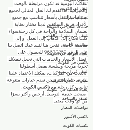
تنقلاتك اليومية قد تكون مرتبطة بالوقت 
النقل في الكويت
والميزانية، لذا نقدم لك الحل المثالي لجميع 
احتياجات التنقل بأسعار تتناسب مع جميع 
عبد الله مبارك
الأفراد. فريق السائقين لدينا مختار بعناية 
خدمات النقل في الكويت
لضمان السلامة والراحة في كل رحلة.سواء 
التنقل في مشرف والقدس
كنت تحتاج إلى الذهاب إلى العمل أو إلى 
سيارات الأجرة
مناسبة خاصة، فنحن هنا لنساعدك. اتصل بنا 
على الرقم 96630262 للحصول على 
الحياة اليومية في الكويت
أفضل الأسعار والخدمات التي تجعل تنقلاتك 
تاكسي في الكويت
تجربة مريحة وسلسة. بفضل أسطولنا 
التنقل في الرميثية
الحديث من المركبات، يمكنك الاعتماد علينا 
لتلبية احتياجاتك، فنحن نقدم خيارات متنوعة 
سيارات الأجرة الكويتية
تناسب كل رحلة. مع 
تاكسي الكويت
، 
الحياة العملية في الكويت
أصبحت خدمة التوصيل أرخص وأكثر يسرًا 
السفر والسياحة
من أي وقت مضى.
مواصلات المطار
تاكسي الأفنيوز
تكسيات الكويت