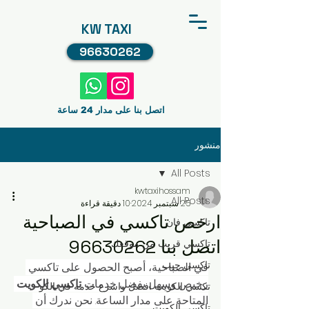
KW TAXI
96630262
اتصل بنا على مدار 24 ساعة
منشور
All Posts
kwtaxihossam
All Posts
25 سبتمبر 2024
10 دقيقة قراءة
ارخص تاكسي في الصباحية
تاكسي فان
اتصل بنا 96630262
تاكسي قريب من موقعك
تاكسي جيب
في الصباحية، أصبح الحصول على تاكسي 
رخيص وسهل بفضل خدمات 
تاكسي الكويت
تكسي الكويت افضل واسرع خدمه في الكو
المتاحة على مدار الساعة. نحن ندرك أن 
تاكسي الكويت