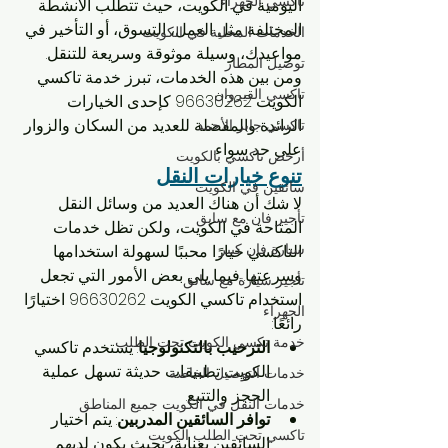
تاكسي الجهراء
اليومية في الكويت، حيث تتطلب الأنشطة 
المختلفة مثل العمل، التسوق، أو التأخير في 
الخدمات المحلية في الكويت
مواعيدك، وسيلة موثوقة وسريعة للتنقل. 
توصيل المطار
ومن بين هذه الخدمات، تبرز خدمة تاكسي 
تاكسي القيروان
الكويت 96630262 كإحدى الخيارات 
الرائدة والمفضلة للعديد من السكان والزوار 
تاكسي جابر الأحمد
على حد سواء.
أرخص تاكسي بالكويت
تنوع خيارات النقل
سائقين في الكويت
لا شك أن هناك العديد من وسائل النقل 
تأجير فان مع سايق
المتاحة في الكويت، ولكن تظل خدمات 
سيارة فان كبير
التاكسي خيارًا محببًا لسهولة استخدامها 
وسرعتها. فيما يلي بعض الأمور التي تجعل 
تأجير سيارة مع سائق
استخدام تاكسي الكويت 96630262 اختيارًا 
الجهراء
رائعًا:
خدمة تكسي الكويت تحت الطلب
الترحيب بالتكنولوجيا
: يستخدم تاكسي 
الكويت تطبيقات حديثة تسهل عملية 
خدمات التوصيل الخاصة
الحجز والتتبع.
خدمات النقل في الكويت جميع المناطق
توافر السائقين المدربين
: يتم اختيار 
تاكسي تحت الطلب الكويت
السائقين بعناية، بحيث يكون لديهم 