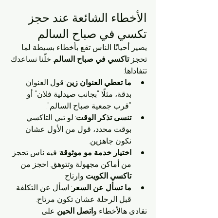
الأخطاء الشائعة عند حجز 
تكسي في صباح السالم
يصير أحيانًا الناس تقع بأخطاء بسيطة لما 
تحجز 
تاكسي في صباح السالم
. خلّنا نساعدك 
تتفاداها:
ما تعطي العنوان زين
: قول العنوان 
بدقة، مثلًا "بجانب صيدلية فلان" أو 
"قرب جمعية صباح السالم".
تنسى تذكر الوقت
: لو تبي التاكسي 
بوقت محدد، قول من الأول عشان 
نكون جاهزين.
اختيار خدمة مو موثوقة
: فيه ناس تحجز 
من أماكن مجهولة وتتوهق. احجز من 
تاكسي الكويت
 وارتاح!
ما تسأل عن السعر
: اسأل عن التكلفة 
قبل الرحلة عشان تكون مرتاح.
تفادى هالأخطاء و
اتصل الحين
 على 