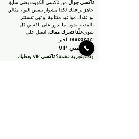
تاكسي جوال
 من تاكسي الكويت يعني سايق 
جاهز يرافقك لكذا مشوار بنفس اليوم. مثالي 
لو عندك مواعيد متتالية أو تبي تتسنتر 
بالمدينة بدون ما تدور على تاكسي كل 
شوي.
خلّنا نتحرك معاك
، اتصل على 
96630262
 الحين!
5. تاكسي VIP
ودّك بتجربة فخمة؟ 
تاكسي VIP
 يعطيك 
سيارات فارهة مع سواقين مدربين على 
أعلى مستوى. سواء عندك مناسبة خاصة أو 
تبي تبهر أحد، هالخدمة تخلّيك تحس إنك 
مميز. سيارات نظيفة، خدمة راقية، وكل شي 
مرتب عشان راحتك.
عش تجربة VIP
 واتصل 
على 
96630262
 الحين!
6. تاكسي قريب من موقعي
ما تعرف وينك بالضبط؟ لا تشيل هم! 
تاكسي 
قريب من موقعي
 يوصلك أسرع ما يمكن. 
بس شارك موقعك معانا لما تتصل، وسواقينا 