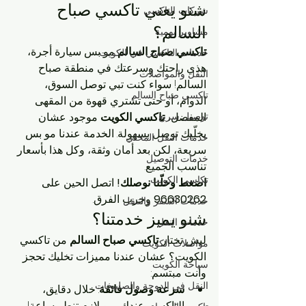
شنو يعني تاكسي صباح 
شركات التاكسي
السالم؟
مشاوير يومية
تاكسي صباح السالم
 مو بس سيارة أجرة، 
خدمات التاكسي في الكويت
هذي راحتك وسرعتك في منطقة صباح 
النقل والمواصلات
السالم! سواء كنت تبي توصل السوق، 
تاكسي صباح السالم
الدوام، أو حتى تشتري قهوة من المقهى 
توصيل سريع
المفضل، 
تاكسي الكويت
 موجود عشان 
يخلّيك توصل بسهولة. الخدمة عندنا مو بس 
خدمات النقل المحلي
سريعة، لكن بعد أمان وثقة، وكل هذا بأسعار 
خدمات التوصيل
تناسب الجميع.
تكاسي الكويت
اضغط وخلّنا نوصلك!
 اتصل الحين على 
96630262
 وجرب الفرق.
خدمات السفر والتنقل
شنو يميز خدمتنا؟
خدمات النقل
ليش تختار 
تاكسي صباح السالم
 من تاكسي 
مواصلات الكويت
الكويت؟ عشان عندنا مميزات تخليك تحجز 
سياحة الكويت
وأنت مبتسم:
النقل في الدوحة والصليبخات
سرعة وصول فائقة
: خلال دقايق، 
التاكسي عندك، مو لازم تنطر ساعة!