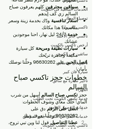
تاكسي الجهراء
سواقين محترفين
: كلهم يعرفون صباح 
الخدمات المحلية في الكويت
السالم زي كف إيدهم.
توصيل المطار
أسعار تنافسية
: ودّك بخدمة زينة وسعر 
تاكسي القيروان
مناسب؟ هذا مكانك.
خدمة 24/7
: ليل نهار، احنا موجودين 
تاكسي جابر الأحمد
عشانك.
أرخص تاكسي بالكويت
سيارات نظيفة ومريحة
: كل سيارة 
سائقين في الكويت
مكيفة وجاهزة تريّحك.
اتصل الحين
 على 
96630262
 وخلّنا نوصلك 
تأجير فان مع سايق
بأمان!
سيارة فان كبير
خطوات حجز تاكسي صباح 
تأجير سيارة مع سائق
السالم
الجهراء
حجز 
تكسي صباح السالم
 أسهل من شرب 
خدمة تكسي الكويت تحت الطلب
الماي! خلّك معاي وشوف الخطوات:
خدمات التوصيل الخاصة
اتصل على الرقم
: دق على 
96630262
 وخلّنا نعرف وينك.
خدمات النقل في الكويت جميع المناطق
عطنا التفاصيل
: قول لنا وين تبي تروح، 
تاكسي تحت الطلب الكويت