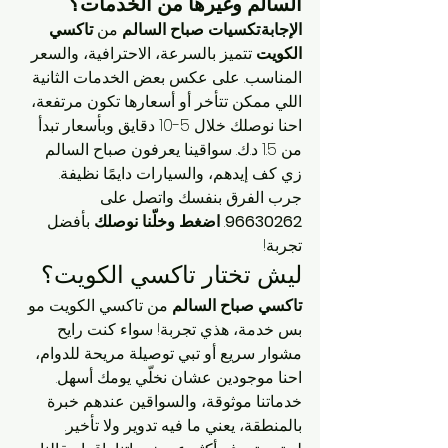
السالم
 وغيرها من الخدمات؟
الإجابة
:
تكسيات صباح السالم
 من 
تاكسي 
الكويت
 تتميز بالسرعة، الاحترافية، والسعر 
المناسب. على عكس بعض الخدمات الثانية 
اللي ممكن تتأخر أو أسعارها تكون مرتفعة، 
احنا نوصلك خلال 5-10 دقايق وبأسعار تبدأ 
من 1.5 د.ك. سواقينا يعرفون صباح السالم 
زي كف إيدهم، والسيارات دايمًا نظيفة. 
جرب الفرق بنفسك واتصل على 
96630262
. 
اضغط وخلّنا نوصلك
 بأفضل 
تجربة!
ليش تختار تاكسي الكويت؟
تاكسي صباح السالم
 من تاكسي الكويت مو 
بس خدمة، هذي تجربة! سواء كنت رايح 
مشوار سريع أو تبي توصيلة مريحة للدوام، 
احنا موجودين عشان نخلّي يومك أسهل. 
خدماتنا موثوقة، والسواقين عندهم خبرة 
بالمنطقة، يعني ما فيه تدوير ولا تأخير.