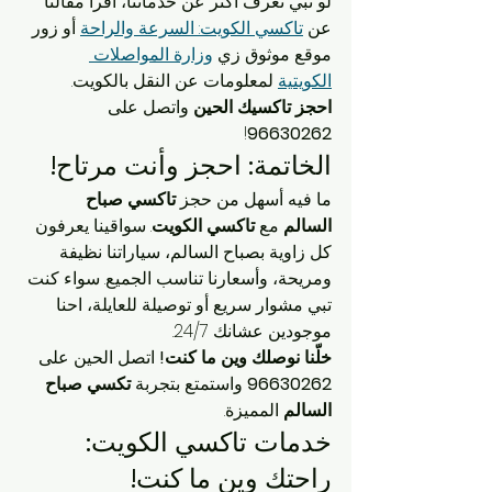
لو تبي تعرف أكثر عن خدماتنا، اقرا مقالنا 
عن 
تاكسي الكويت: السرعة والراحة
 أو زور 
موقع موثوق زي 
وزارة المواصلات 
الكويتية
 لمعلومات عن النقل بالكويت.
احجز تاكسيك الحين
 واتصل على 
!
96630262
الخاتمة: احجز وأنت مرتاح!
ما فيه أسهل من حجز 
تاكسي صباح 
السالم
 مع 
تاكسي الكويت
. سواقينا يعرفون 
كل زاوية بصباح السالم، سياراتنا نظيفة 
ومريحة، وأسعارنا تناسب الجميع. سواء كنت 
تبي مشوار سريع أو توصيلة للعايلة، احنا 
موجودين عشانك 24/7.
خلّنا نوصلك وين ما كنت!
 اتصل الحين على 
96630262
 واستمتع بتجربة 
تكسي صباح 
السالم
 المميزة.
خدمات تاكسي الكويت: 
راحتك وين ما كنت!