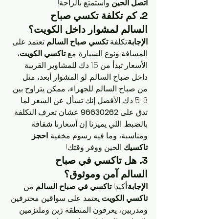
اتصل الحين
 واستمتع بالراحة!
2. كم تكلفة 
تكسي صباح 
السالم
 لمشوار داخل الكويت؟
الإجابة
:تكلفة 
تكسي صباح السالم
 تعتمد على 
المسافة ونوع السيارة. مع 
تاكسي الكويت
، 
الأسعار تبدأ من 1.5 د.ك للمشاوير القريبة 
داخل صباح السالم. لو المشوار أبعد، مثل 
من صباح السالم للجهراء، ممكن يتراوح بين 
3-5 د.ك. الأفضل إنك تسأل عن السعر لما 
تدق على 
96630262
 عشان تعرف التكلفة 
بالضبط. اللي يميزنا إن أسعارنا شفافة 
ومناسبة، وما فيه رسوم مخفية. 
احجز 
تاكسيك
 الحين ووفر وقتك!
3. هل 
تاكسي في صباح 
السالم
 آمن وموثوق؟
الإجابة
:أكيد! 
تاكسي في صباح السالم
 من 
تاكسي الكويت
 يعتمد على سواقين محترفين 
ومدربين، يعرفون المنطقة زين وملتزمين 