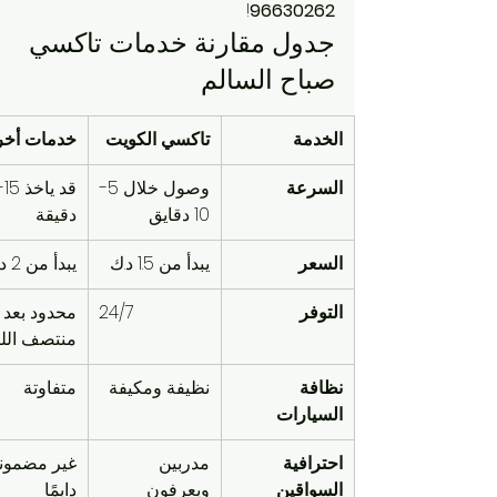
!
96630262
جدول مقارنة خدمات تاكسي 
صباح السالم
الخدمة
تاكسي الكويت
خدمات أخ
السرعة
وصول خلال 5-
10 دقايق
دقيقة
السعر
يبدأ من 1.5 د.ك
يبدأ من 2 د.ك
التوفر
24/7
محدود بعد 
منتصف الل
نظافة 
نظيفة ومكيفة
متفاوتة
السيارات
احترافية 
مدربين 
غير مضمونة
السواقين
ويعرفون 
دايمًا