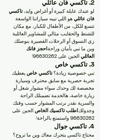
2. تاكسي فان عائلي
لو عندك عايلة كبيرة أو أغراض وايد، 
تاكسي 
فان عائلي
 هو اللي تبيه. سياراتنا الواسعة 
تتسع للكل، من الأطفال للكبار، مع مكان 
للشنط والحقايب. مثالي للمشاوير العائلية 
زي التسوق أو الرحلات القصيرة. بنوصلك 
وين ما تبي بأمان وراحة.
احجز فانك 
العائلي
 الحين على 
96630262
!
3. تاكسي خاص
تبي خصوصية زيادة؟ 
تاكسي خاص
 يعطيك 
تجربة حصرية مع سايق محترف وسيارة 
مخصصة لك وحدك. سواء مشوار شغل أو 
زيارة خاصة، هالخدمة تضمنلك الراحة 
والسرية. نقدر نرتب المشوار حسب وقتك 
وجدولك.
اطلب تاكسيك الخاص
 الحين على 
96630262
 واستمتع بالراحة!
4. تاكسي جوال
محتاج تاكسي يتحرك معاك وين ما تروح؟ 