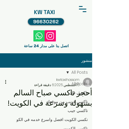
KW TAXI
96630262
اتصل بنا على مدار 24 ساعة
منشور
All Posts
kwtaxihossam
All Posts
8 أغسطس 2025
6 دقيقة قراءة
أحجز تاكسي صباح السالم
تاكسي فان
بسهولة وسرعة في الكويت!
تاكسي قريب من موقعك
تاكسي جيب
تكسي الكويت افضل واسرع خدمه في الكو
تاكسي الكويت