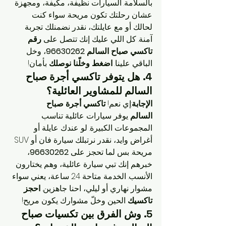
بالسلامة. السيارات نظيفة، مكيفة، ومجهزة 
عشان رحلتك تكون مريحة. سواء كنت 
لحالك أو مع عايلتك، نقدر نضمنلك تجربة 
آمنة. كل اللي عليك إنك تتصل على 
رقم 
تاكسي صباح السالم 96630262
، وخل 
الباقي علينا. 
اضغط وخلّنا نوصلك
 بأمان!
4. هل يتوفر 
تاكسي أجرة صباح 
السالم
 للمشاوير العائلية؟
الإجابة
:إي نعم! 
تاكسي أجرة صباح 
السالم
 يوفر سيارات عائلية تناسب 
المجموعات الكبيرة. لو عندك عايلة أو 
أغراض وايد، نقدر نرتبلك سيارة فان أو SUV 
مريحة. بس لما تحجز على 
96630262
، 
خبرهم إنك تبي سيارة عائلية، وهم يختارون 
الأنسب. الخدمة متاحة 24 ساعة، يعني سواء 
مشوار نهاري أو ليلي، احنا جاهزين. 
احجز 
تاكسيك
 الحين وخلّ مشوارك يكون مريح!
5. وش الفرق بين 
تكسيات صباح 