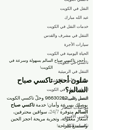
النقل في الكويت
عبد الله مبارك
خدمات النقل في الكويت
التنقل في مشرف والقدس
سيارات الأجرة
الحياة اليومية في الكويت
أحجز تاكسي صباح السالم بسهولة وسرعة في 
تاكسي في الكويت
الكويت!
التنقل في الرميثية
شلون أحجز تاكسي صباح 
سيارات الأجرة الكويتية
السالم؟
الحياة العملية في الكويت
اتصل على 
96630262
 وخلّ تاكسي الكويت 
السفر والسياحة
يوصلك بسرعة وأمان! خدمة 
تاكسي صباح 
مواصلات المطار
السالم
 متوفرة 24/7، سواقين محترفين، 
تاكسي الأفنيوز
أسعار معقولة، وتجربة مريحة. احجز الحين 
تكسيات الكويت
واستمتع بالراحة!