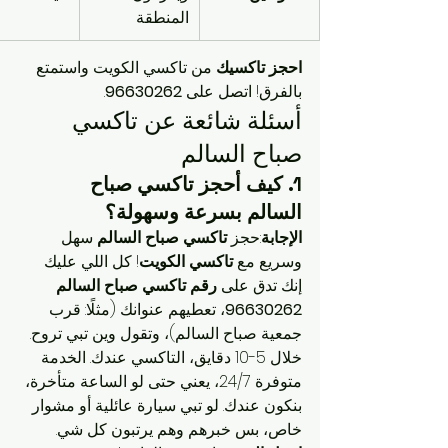
المنطقة
احجز تاكسيك
 من تاكسي الكويت واستمتع 
بالفرق! اتصل على 
96630262
.
أسئلة شائعة عن تاكسي 
صباح السالم
1. كيف أحجز 
تاكسي صباح 
السالم
 بسرعة وسهولة؟
الإجابة
:حجز 
تاكسي صباح السالم
 سهل 
وسريع مع 
تاكسي الكويت
! كل اللي عليك 
إنك تدق على 
رقم تاكسي صباح السالم 
96630262
، تعطيهم عنوانك (مثلًا: قرب 
جمعية صباح السالم)، وتقول وين تبي تروح. 
خلال 5-10 دقايق، التاكسي عندك. الخدمة 
متوفرة 24/7، يعني حتى لو الساعة متأخرة، 
بنكون عندك. لو تبي سيارة عائلية أو مشوار 
خاص، بس خبرهم وهم يرتبون كل شي. 