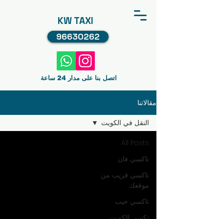
KW TAXI
96630262
اتصل بنا على مدار 24 ساعة
مقالاتنا
النقل في الكويت
All Posts
تاكسي فان
تاكسي قريب من
موقعك
تاكسي جيب
تكسي الكويت