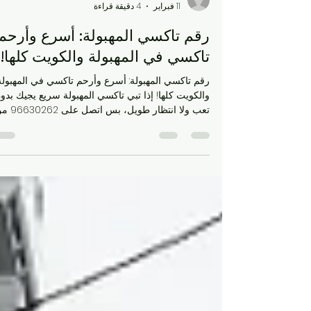
kwtaxihossam
11 فبراير
4 دقيقة قراءة
رقم تاكسي المهبولة: أسرع وأرحم
تاكسي في المهبولة والكويت كلها!
رقم تاكسي المهبولة: أسرع وأرحم تاكسي في المهبولة
والكويت كلها! إذا تبي تاكسي المهبولة سريع يجيك 
تعب ولا انتظار طويل، بس ات
موقع kwtaxi ، وخلال دقايق قليلة السايق عند بابك.
خدمة 24 ساعة، سيارات نظيفة مكيفة، سايقين رايقي
يعرفون كل زاوية بالمهبولة ومحافظة الأحمدي. سواء
مشوار للمطار، توصيل مدرسة، أو بس طلعة سريعة
للسوق، نحن جاهزين لك يوميًا بدون إجازة. سهلة
وسريعة، وأسعارنا حلوة ما تكسر الخاطر! ما هو تاكس
المهبولة؟ تاكسي المهبولة هو خدمة سيارات أجرة مو