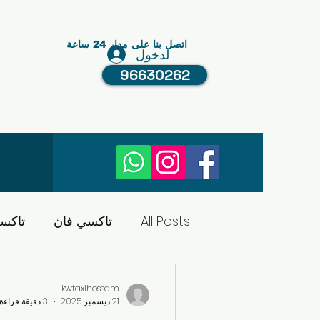
اتصل بنا على مدار 24 ساعة
تسجيل الدخول
96630262
All Posts
تاكسي فان
تاكس
تاكسي الكويت
النقل في ا
kwtaxihossam
21 ديسمبر 2025
3 دقيقة قراءة