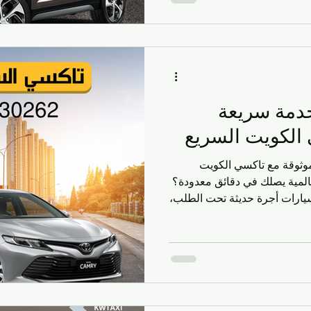
تعب يا ربعي، تخيلوا إنكم
تضرب مثل الفرن، وأنتم
يرد، هالسالفة خلصت مع تاكسي
خدمة سريعة
الكويت السريع
وثوقة مع تاكسي الكويت
السريع هل تبحث عن تاكسي السالمية يصلك في دقائق معدودة؟
يارات أجرة حديثة تحت الطلب،
صيل المطار ، مع سائقين
محترفين وأسعار تنافسية. اتصل الآن على 96630262 لحجز
الحياة، يُعد التنقل السريع
يت وزوارها. سواء كنت بحاجة إلى
مية للوصول إلى العمل، التسوق في مجمع
 ال