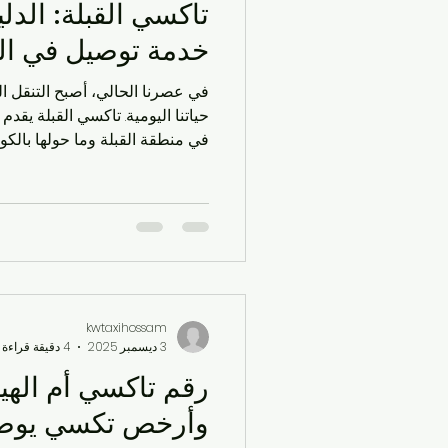
تاكسي القبلة: الد
سيارات الأجرة
الحياة اليو
خدمة توصيل في ال
في عصرنا الحالي، أصبح التنقل الس
الحياة العملية في الكويت
ا
حياتنا الي
في منطقة القبلة وما حولها بالك
شركات التاكسي
مشاوير ي
نحن في kwtaxi نضمن 
على مدار 24 ساعة. بالإضا
تاكسي قريب مني القبلة ؟"، فإن 
توصيل سريع
خدمات النقل
بسيارات حديثة ومكيفة
kwtaxihossam
خدمات النقل
3 ديسمبر 2025
4 دقيقة قراءة
رقم تاكسي أم الهي
وأرخص تكسي يوصل