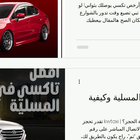
أرخص تكسي يوصلك بثواني! لو
 تبي تضيع وقت تدور بالشوارع
كان الصح. هالمقال بيعطيك
اتصدق، وكل الحيل عشان توصل
يحية وفلوس أقل. خلك معاي،
 اللي تحتاجه… وبالأخير رقم
واحد بس تتصل عليه وتنتهي القصة: 96630262 ليش الناس كلها
تختار تاكسي أم الهيمان من kwtaxi؟ يا جماعة والله ما نبالغ، من
لمسلية وكيفية
ما هو رقم تاكسي المسلية وكيفية الحجز؟ | kwtaxi تقدر تحجز
لة عبر الاتصال المباشر على رقم:
سايق “تم”، راح يكون بالطريق لك،