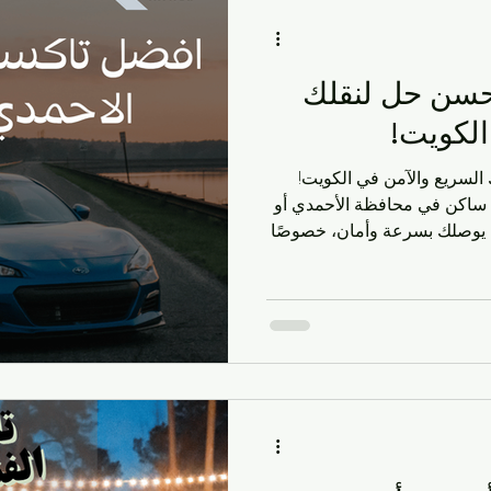
حسن حل لنقلك
الكويت!
السريع والآمن في الكويت!
أنت ساكن في محافظة الأحمدي أو
زائرها ودور على تاكسي الأحمدي يوصلك بسرعة وأمان، خصوصًا
من وإلى المطار، فأنت في المكان الصح! في kwtxai، إحنا نعرف
الشوارع اللي مليانة سيارات
نا ما راح تتعب. تاكسي الأحمدي
عندنا مو بس سيارة، إنه رفيقك اللي ياخذك وين ما تبي، 24 ساعة
 الشغل متأخر في الفنطاس، أو