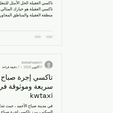
تاكسي العقيلة: الحل الأمثل للتن
تاكسي العقيلة هو خيارك
منطقة العقيلة والمناطق المجاور
توصيل سريع إلى وجهتك أو تبحث
يوفر لك تجربة موثوقة، فإن هذا 
لاتخاذ قرار مستنير. اكتشف معن
العقيلة ، مميزاتها، وكيفية الحج
العقيلة ؟ تا
العقيلة وفي مختلف مناطق الك
kwtaxihossam
17 أكتوبر 2025
7 دقيقة قراءة
تاكسي إجرة صباح ا
kwtaxi
في مدينة صباح الأحمد ، حيث تتدا