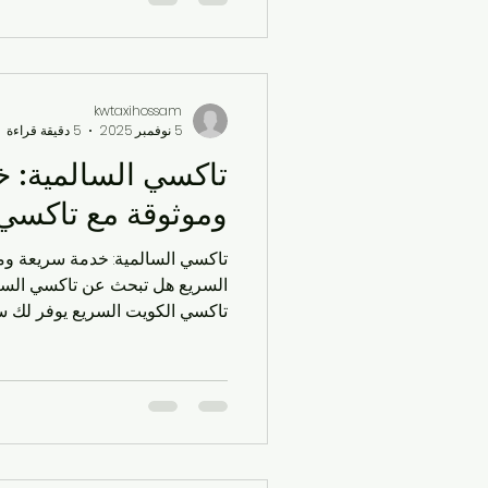
دسمان الكويت: راحة وسرعة بدون 
واقفين في حارة دسمان، الشمس 
تنتظرون سيارة، بس ما في أحد 
دسمان
kwtaxihossam
5 نوفمبر 2025
5 دقيقة قراءة
تاكسي السالمية: 
وموثوقة مع تاكسي 
تاكسي السالمية: خدمة سريعة وم
تاكسي الكويت السريع يوفر لك س
سواء للتنقل داخل السالمية أو تو
فوري! في مدينة السالمية النابضة ب
والآمن أمرًا أساسيًا لسكان الكو
رقم تاكسي السال
الأفنيوز، أو تاكسي توصيل المطار