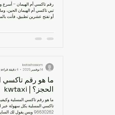
رقم تاكسي أم الهيمان – أسرع و
تبي تاكسي أم الهيمان الحين، وما
أو تفتح عشرين تطبيق، فأنت بالم
الرقم المباشر، أسعارنا اللي م
بيتك أو دوامك أو حتى المول بأر
بنسولف سوالف بيتوتية ونعطيك كل
٢٠١٦ وإحنا نسوق بالمنطق
kwtaxihossam
14 نوفمبر 2025
4 دقيقة قراءة
ما هو رقم تاكسي ا
الحجز؟ | kwtaxi
تاكسي المسلية بكل سهو
96630262 وبس يقول لك ال