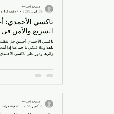
kwtaxihossam
28 أكتوبر 2025
7 دقيقة قراءة
تاكسي الأحمدي: أ
السريع والآمن في 
تاكسي الأحمدي: أحسن حل لنقلك 
ياهلا وغلا فيكم، يا جماعة! إذا 
إن الحياة في الأحمدي سريعة، مع 
وأحيانًا حركة مرور تقرف، بس مع
على مدار اليوم. تخيل: طلعت من
وصلت المطار مت
kwtaxihossam
21 أكتوبر 2025
6 دقيقة قراءة