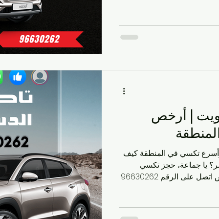
سواء كنت تبي رقم تاكسي المسلية أو تاكسي قريب من موقعي
م، وحجزها ما يحتاج تطبيق ولا
شغلات، بس اتصال سريع وخلاص. اتصل الحين: 96630262 رقم
ع أفضل خدمة مشاوير في
لشي: لما تكون مستعجل وودك
الك إلا خدم
يت | أرخص
لمنطقة
أسرع تكسي في المنطقة كيف
؟ يا جماعة، حجز تكسي
دسمان أسهل من شربة قهوة، بس اتصل على الرقم 96630262
kw، حدد مكانك ووجهتك، ويجيك السواق في
عار تبدأ من دينار واحد، آمن ومريح
خِ. أفضل خدمات تاكسي في