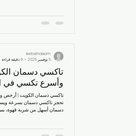
المسلية .الخدمة شغّالة طول اليو
تاكسي المسلية وكيفية الحجز م
المنطقة أهل المسيلة يعرفون ها
سيارة توصّلك بدون لف ودوران، م
kwtaxihossam
5 نوفمبر 2025
6 دقيقة قراءة
تاكسي دسمان الكو
وأسرع تكسي في ا
تاكسي دسمان الكويت | أرخص و
تحجز تاكسي دسمان بسرعة ويسر
أو واتساب لـ taxi
دقايق، خدمة 24/7 بأس
للعوائل، خلاص خلصت، روح استر