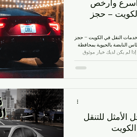
أسرع وأرخص
لكويت – حجز
دمات النقل في الكويت – حجز
فوري 24 ساعة في منطقة الفنطاس النابضة بالحيوية بمحافظة
 إذا لم يكن لديك خيار موثوق.
تخيل أنك تبحث عن تاكسي قريب من موقعي في الفنطاس،
عرف كل زاوية في المنطقة
العاشرة والقريبة منها مثل العقيلة أو المهبولة. هنا في kwtaxi،
نقدم دليلًا شاملاً لخدمات تاكسي الفنطاس التي تجمع بين
ء كنت مسافرًا إلى المطار أو
ل الأمثل للتنقل
الكويت