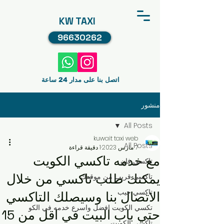
KW TAXI
96630262
اتصل بنا على مدار 24 ساعة
منشور
All Posts
kuwait taxi web
All Posts
7 مارس 2023
1 دقيقة قراءة
مع خدمه تاكسي الكويت
تاكسي فان
يمكنك طلب تاكسي من خلال
تاكسي قريب من موقعك
تاكسي جيب
الاتصال بنا وسيصلك التاكسي
تكسي الكويت افضل واسرع خدمه في الكو
حتي باب البيت في اقل من 15
تاكسي الكويت