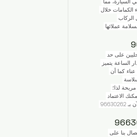
 السيارة، مما 
 الكمامات خلال 
 الركاب 
سلامة عملائها 
حليين على حد 
وعلى مدار الساعة. يتميز 
اء. كما أن 
سلاسة 
ريحة. لذا؛ 
كنك الاعتماد 
على تكسي التوصيل للحصول على خدمة احترافية وموثوقة. لا تفوت الفرصة، اتصل الآن بـ 96630262 
صال بنا على 