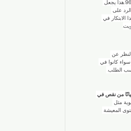
هذا يجعل 
لرد على 
الابتكار في 
يت.
نظر عن 
سواء كانوا في 
حسب الطلب. 
يانًا من نقص في 
وية مثل 
وى المعيشة 