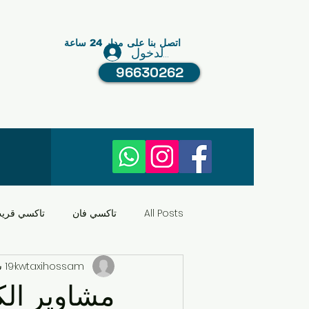
اتصل بنا على مدار 24 ساعة
تسجيل الدخول
96630262
All Posts
تاكسي فان
تاكسي قري
kwtaxihossam
19 سبتمبر 2024
النقل في الكويت
عبد الله مبارك
مشاوير ال