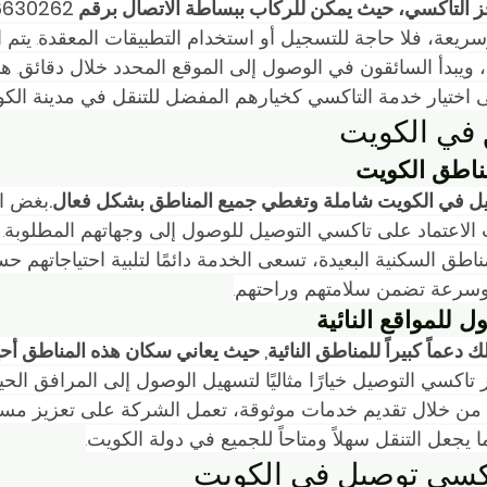
التاكسي، حيث يمكن للركاب ببساطة الاتصال برقم 96630262.
يعة، فلا حاجة للتسجيل أو استخدام التطبيقات المعقدة. يتم ا
يبدأ السائقون في الوصول إلى الموقع المحدد خلال دقائق. هذا 
اختيار خدمة التاكسي كخيارهم المفضل للتنقل في مدينة الكو
 في الكويت
ناطق الكويت
يل في الكويت شاملة وتغطي جميع المناطق بشكل فعال.
بغض ال
الاعتماد على تاكسي التوصيل للوصول إلى وجهاتهم المطلوبة. 
ناطق السكنية البعيدة، تسعى الخدمة دائمًا لتلبية احتياجاتهم 
سرعة تضمن سلامتهم وراحتهم.
 للمواقع النائية
دعماً كبيراً للمناطق النائية, حيث يعاني سكان هذه المناطق أح
ر تاكسي التوصيل خيارًا مثاليًا لتسهيل الوصول إلى المرافق الحي
 من خلال تقديم خدمات موثوقة، تعمل الشركة على تعزيز مست
يجعل التنقل سهلاً ومتاحاً للجميع في دولة الكويت.
كسي توصيل في الكويت