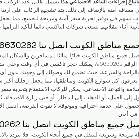
باع إجراءات التباعد الاجتماعي.
هذا يشمل تقليل عدد الركاب في
مسافة آمنة. بالإضافة إلى ذلك، يتم تشجيع الركاب على ارتداء
ءات تسهم في توفير تجربة سفر آمنة ومريحة للجميع، مما يجعل
نة أثناء تنقلاتهم. تسعى شركات التاكسي دائماً لتأكيد التزامها ب
مناطق الكويت اتصل بنا 96630262
صيل جميع مناطق الكويت خيارًا مثاليًا للمسافرين والسكان الم
سواء. فمع الاتصال على الرقم 96630262، يمكنك حجز تاكسي في أي وقت 
بالراحة والسرعة، حيث تضمن لك وصولك إلى وجهتك بدون أي عن
ًا يعرفون كل شوارع الكويت ومناطقها، مما يجعل رحلتك أكثر 
السلامة والتباعد الاجتماعي، يمكن للركاب الاستمتاع بتجربة سفر م
إلى العمل، أو الذهاب إلى المطار، أو حتى زيارة الأصدقاء، يُم
في أمان.
ميع مناطق الكويت اتصل بنا 96630262
مريحة وسريعة للتنقل في جميع أنحاء الكويت، فلا تتردد بالات