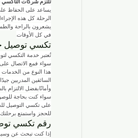
تلتزم شركات التاكسي بات
يساعد على الحفاظ على 
الرحلة. كل هذه الإجرا
يشعرون بالراحة والطمأني
في كل الأوقات.
تكسي توصيل جميع 
تُعتبر خدمة التكسي لتو
هذا النوع من الخدمات 
السائقين المدربين جيد
وأمانًا.بفضل الالتزام ب
سواء كنت بحاجة للوصول 
للحجز واستمتع برحلتك 
رقم تكسي توصيل ج
إذا كنت تبحث عن وسيلة 