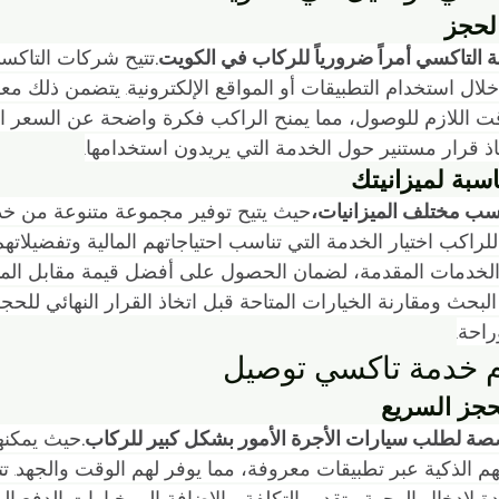
الحجز
 التاكسي أمراً ضرورياً للركاب في الكويت.
تتيح شركات التاكسي
لال استخدام التطبيقات أو المواقع الإلكترونية. يتضمن ذلك م
قت اللازم للوصول، مما يمنح الراكب فكرة واضحة عن السعر الم
ذ قرار مستنير حول الخدمة التي يريدون استخدامها.
اسبة لميزانيتك
اسب مختلف الميزانيات،
حيث يتيح توفير مجموعة متنوعة من خد
للراكب اختيار الخدمة التي تناسب احتياجاتهم المالية وتفضيلاته
والخدمات المقدمة، لضمان الحصول على أفضل قيمة مقابل المال 
لبحث ومقارنة الخيارات المتاحة قبل اتخاذ القرار النهائي للحج
احة.
 خدمة تاكسي توصيل
حجز السريع
ة لطلب سيارات الأجرة الأمور بشكل كبير للركاب.
حيث يمكنه
م الذكية عبر تطبيقات معروفة، مما يوفر لهم الوقت والجهد. 
 لإدخال الوجهة وتقدير التكلفة، بالإضافة إلى خيارات الدفع الم