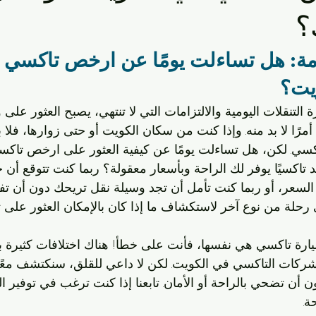
ي الكويت
التنقل في الرميثية
سيارات الأجرة الكويتية
الحيا
؟
ة: هل تساءلت يومًا عن ارخص تاكسي 
تاكسي الأفنيوز
تكسيات الكويت
شركات التاكسي
مشاو
يت؟
ة التنقلات اليومية والالتزامات التي لا تنتهي، يصبح العثور على
 والمواصلات
تاكسي صباح السالم
توصيل سريع
خدمات النق
مرًا لا بد منه. وإذا كنت من سكان الكويت أو حتى زوارها، فلا 
كسي. لكن، هل تساءلت يومًا عن كيفية العثور على ارخص تاك
اكسيًا يوفر لك الراحة وبأسعار معقولة؟ ربما كنت تتوقع أن ج
نقل
خدمات النقل
سعر، أو ربما كنت تأمل أن تجد وسيلة نقل تريحك دون أن تفرغ
رحلة من نوع آخر لاستكشاف ما إذا كان بالإمكان العثور على 
يارة تاكسي هي نفسها، فأنت على خطأ! هناك اختلافات كثيرة بي
شركات التاكسي في الكويت. لكن لا داعي للقلق، سنكتشف معً
ون أن تضحي بالراحة أو الأمان. تابعنا إذا كنت ترغب في توفير ا
ة.