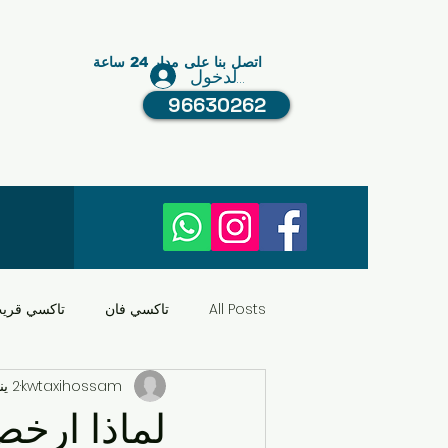
اتصل بنا على مدار 24 ساعة
تسجيل الدخول
96630262
All Posts
تاكسي فان
تاكسي قري
kwtaxihossam
2 يناير 2025
النقل في الكويت
عبد الله مبارك
لماذا ارخص