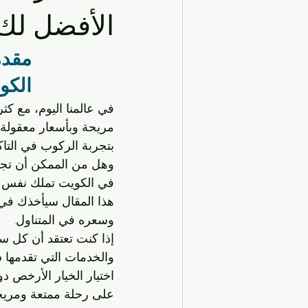
الحياة اليومية في الكويت
تاكسي ف
الأفضل لك
مقدم
السفر والسياحة
مواصلات المطار
الكو
في عالمنا اليوم، مع كثر
خدمات التاكسي في الكويت
النقل
مريحة وبأسعار معقولة أ
بتجربة الركوب في التا
وهل من الممكن أن تجد ت
تكاسي الكويت
خدمات السفر والت
في الكويت تملك نفس ال
هذا المقال سيأخذك في 
وسعره في المتناول.
إذا كنت تعتقد أن كل س
والخدمات التي تقدمها 
اختيار الخيار الأرخص د
على رحلة ممتعة ومريح