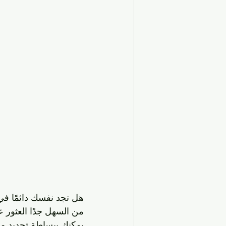
هل تجد نفسك دائمًا في
من السهل جدًا العثور ع
يمكنك ببساطة تحديد م