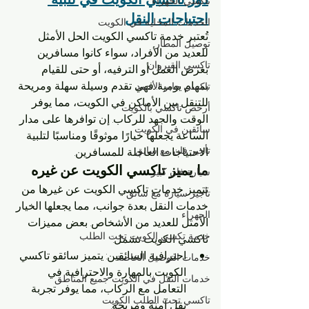
تاكسي الجهراء
احتياجات النقل
الخدمات المحلية في الكويت
تُعتبر خدمة تاكسي الكويت الحل الأمثل 
توصيل المطار
للعديد من الأفراد، سواء كانوا مسافرين 
تاكسي القيروان
بغرض العمل أو الترفيه، أو حتى للقيام 
بمهام يومية. فهي تقدم وسيلة سهلة ومريحة 
تاكسي جابر الأحمد
للتنقل بين الأماكن في الكويت، مما يوفر 
أرخص تاكسي بالكويت
الوقت والجهد للركاب. إن توافرها على مدار 
سائقين في الكويت
الساعة يجعلها خيارًا موثوقًا ومناسبًا لتلبية 
تأجير فان مع سايق
الاحتياجات العاجلة للمسافرين.
ما يميز تاكسي الكويت عن غيره
سيارة فان كبير
تتميز خدمات تاكسي الكويت عن غيرها من 
تأجير سيارة مع سائق
خدمات النقل بعدة جوانب، مما يجعلها الخيار 
الجهراء
الأمثل للعديد من الأشخاص. بعض مميزات 
خدمة تكسي الكويت تحت الطلب
تاكسي الكويت تشمل:
احترافية السائقين: يتميز سائقو تاكسي 
خدمات التوصيل الخاصة
الكويت بالمهارة والاحترافية في 
خدمات النقل في الكويت جميع المناطق
التعامل مع الركاب، مما يوفر تجربة 
تاكسي تحت الطلب الكويت
نقل آمنة ومريحة.