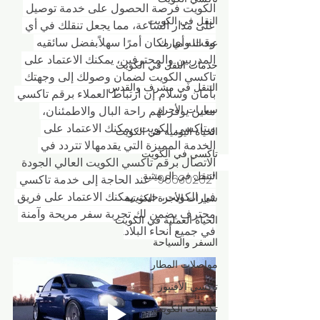
الكويت فرصة الحصول على خدمة توصيل 
النقل في الكويت
على مدار الساعة، مما يجعل تنقلك في أي 
وقت وأي مكان أمرًا سهلاً.بفضل سائقيه 
عبد الله مبارك
المدربين والمحترفين، يمكنك الاعتماد على 
خدمات النقل في الكويت
تاكسي الكويت لضمان وصولك إلى وجهتك 
التنقل في مشرف والقدس
بأمان وسلام. إن ارتباط العملاء برقم تاكسي 
سيارات الأجرة
معين يوفر لهم راحة البال والاطمئنان، 
وبتاكسي الكويت، يمكنك الاعتماد على 
الحياة اليومية في الكويت
الخدمة المميزة التي يقدمها.لا تتردد في 
تاكسي في الكويت
الاتصال برقم تاكسي الكويت العالي الجودة 
التنقل في الرميثية
"96630262" عند الحاجة إلى خدمة تاكسي 
في الكويت، حيث يمكنك الاعتماد على فريق 
سيارات الأجرة الكويتية
محترف يضمن لك تجربة سفر مريحة وآمنة 
الحياة العملية في الكويت
في جميع أنحاء البلاد.
السفر والسياحة
مواصلات المطار
تاكسي الأفنيوز
تكسيات الكويت