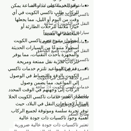
توفر الخدمة على مدار الساعة: يمكن 
خدمات النقل في الكويت 24 ساعة
للركاب طلب تاكسي الكويت في أي 
تاكسي الكويت اجرة
وقت من اليوم أو الليل، مما يجعلها 
النقل في الكويت 24 ساعة
خيارًا ملائمًا للرحلات الطارئة أو 
سيارات الأجرة في الكويت
المخطط لها مسبقاً.
أسطول متنوع: تضم تاكسي الكويت 
خدمات التوصيل داخل الكويت
أسطولًا متنوعًا من السيارات الحديثة 
النقل في الكويت جميع المناطق
والمجهزة بأحدث التقنيات، مما يوفر 
تاكسي vip الكويت
للركاب تجربة نقل ممتعة ومريحة.
دقة في المواعيد: تلتزم خدمات تاكسي 
تاكسي سريع الكويت
الكويت بالدقة والانضباط في الوصول 
اسرع خدمة توصيل في الكويت
إلى المواعيد، مما يضمن وصول 
خدمات تكسي الكويت 24 ساعة
الركاب إلى وجهتهم في الوقت المحدد.
مواصلات الكويت vip
باختصار، تعتبر خدمات تاكسي الكويت الحلا 
المثالياً لاحتياجات النقل في البلاد، حيث 
تاكسي جوال الكويت
توفر تجربة سلسة وموثوقة لجميع الركاب.
نصائح السفر
أهمية وجود تاكسيات ذات جودة عالية
تعتبر تاكسيات ذات جودة عالية ضرورية 