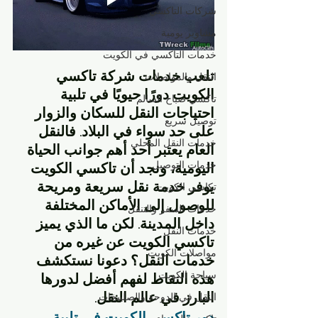
شركات التاكسي
مشاوير يومية
خدمات التاكسي في الكويت
تلعب خدمات شركة تاكسي 
النقل والمواصلات
الكويت دورًا حيويًا في تلبية 
تاكسي صباح السالم
احتياجات النقل للسكان والزوار 
توصيل سريع
على حد سواء في البلاد. فالنقل 
خدمات النقل المحلي
العام يعتبر أحد أهم جوانب الحياة 
خدمات التوصيل
اليومية، ونجد أن تاكسي الكويت 
يوفر خدمة نقل سريعة ومريحة 
تكاسي الكويت
للوصول إلى الأماكن المختلفة 
خدمات السفر والتنقل
داخل المدينة. لكن ما الذي يميز 
خدمات النقل
تاكسي الكويت عن غيره من 
مواصلات الكويت
خدمات النقل؟ دعونا نستكشف 
سياحة الكويت
هذه النقاط لفهم أفضل لدورها 
البارز في عالم النقل.
النقل في الدوحة والصليبخات
دور تاكسي الكويت في تلبية 