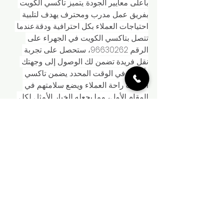
بأعلى معايير الجودة. يتميز تاكسي الكويت 
بفريق عمل مدرب ومحترف يهدف لتلبية 
احتياجات العملاء بكل احترافية ودقة.عندما 
تتصل بتاكسي الكويت في الجهراء على 
الرقم 96630262، ستحصل على تجربة 
نقل فريدة تضمن لك الوصول إلى وجهتك 
بأمان وفي الوقت المحدد. يضمن تاكسي 
الكويت راحة العملاء ويضع سلامتهم في 
المقام الأول، مما يجعله الخيار الأمثل لكل 
من يبحث عن تاكسي موثوق وذو جودة 
عالية في الجهراء.لا تتردد في الاتصال 
بتاكسي الكويت اليوم لتجربة تنقل سلسة 
ومريحة داخل الجهراء. فريق تاكسي الكويت 
مستعد لخدمتك وضمان راحتك وسلامتك 
خلال كل رحلة.
تكسى بالجهراء اتصل بنا 
96630262
إذا كنت تبحث عن وسيلة موثوقة وسريعة 