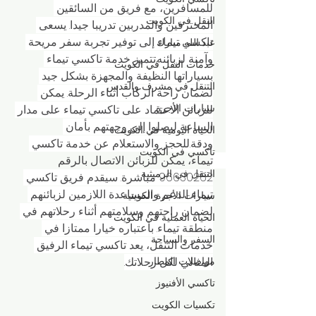
للمسافرين، مع فريق من السائقين 
النقل في الكويت
المحترفين والمدربين تدريبا جيدا. يسعى 
تاكسي تيماء إلى توفير تجربة سفر مريحة 
عبد الله مبارك
وآمنة لزبائنه.تتميز خدمة تاكسي تيماء 
خدمات النقل في الكويت
بسياراتها النظيفة والمجهزة بشكل جيد 
التنقل في مشرف والقدس
لضمان راحة الركاب أثناء الرحلة. يمكن 
سيارات الأجرة
للزبائن الاعتماد على تاكسي تيماء على مدار 
الساعة ليصلوا إلى وجهتهم بأمان 
الحياة اليومية في الكويت
ودقة.للحجز والاستعلام عن خدمة تاكسي 
تاكسي في الكويت
تيماء، يمكن للزبائن الاتصال بالرقم 
التنقل في الرميثية
96630262 مباشرة. سيقدم فريق تاكسي 
تيماء الدعم والمساعدة اللازمين لزبائنهم 
سيارات الأجرة الكويتية
لضمان راحتهم وسلامتهم أثناء رحلاتهم في 
الحياة العملية في الكويت
منطقة تيماء. باعتباره خيارا ممتازا في 
السفر والسياحة
خدمات التنقل، يعد تاكسي تيماء الرفيق 
مواصلات المطار
المثالي لكل رحلاتك.
تاكسي الأفنيوز
تكسيات الكويت