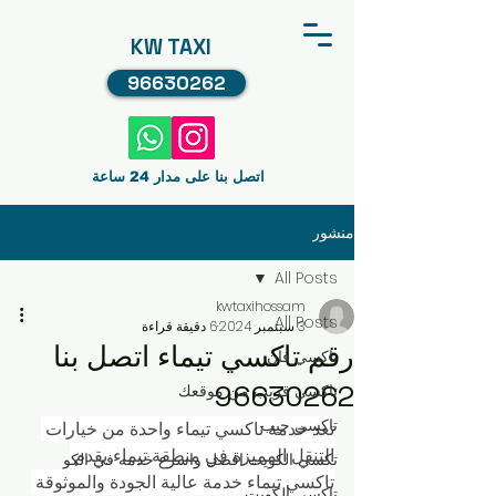
KW TAXI
96630262
اتصل بنا على مدار 24 ساعة
منشور
All Posts
kwtaxihossam
All Posts
3 سبتمبر 2024
6 دقيقة قراءة
رقم تاكسي تيماء اتصل بنا
تاكسي فان
96630262
تاكسي قريب من موقعك
تاكسي جيب
تعد خدمة تاكسي تيماء واحدة من خيارات 
التنقل المميزة في منطقة تيماء. يقدم 
تكسي الكويت افضل واسرع خدمه في الكو
تاكسي تيماء خدمة عالية الجودة والموثوقة 
تاكسي الكويت