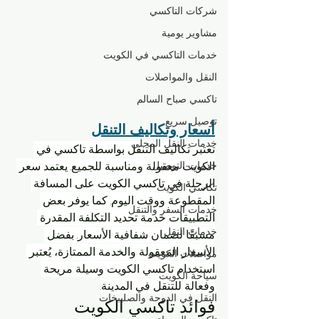
شركات التاكسي
مشاوير يومية
خدمات التاكسي في الكويت
النقل والمواصلات
تاكسي صباح السالم
توصيل سريع
أسعار وتكاليف التنقل
خدمات النقل المحلي
تعتبر تكاليف التنقل بواسطة تاكسي في 
الكويت معقولة ومناسبة للجميع. يعتمد سعر 
خدمات التوصيل
الرحلة في تاكسي الكويت على المسافة 
تكاسي الكويت
المقطوعة ووقت اليوم. كما يوفر بعض 
خدمات السفر والتنقل
التطبيقات خدمة تحديد التكلفة المقدرة 
خدمات النقل
مسبقًا لضمان شفافية الأسعار. بفضل 
الأسعار المعقولة والخدمة الممتازة، يُعتبر 
مواصلات الكويت
استخدام تاكسي الكويت وسيلة مريحة 
سياحة الكويت
وفعالة للتنقل في المدينة.
النقل في الدوحة والصليبخات
فوائد تاكسي الكويت