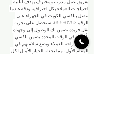
بفريق عمل مدرب ومحترف يهدف لتلبية 
احتياجات العملاء بكل احترافية ودقة.عندما 
تتصل بتاكسي الكويت في الجهراء على 
الرقم 96630262، ستحصل على تجربة 
نقل فريدة تضمن لك الوصول إلى وجهتك 
بأمان وفي الوقت المحدد. يضمن تاكسي 
الكويت راحة العملاء ويضع سلامتهم في 
المقام الأول، مما يجعله الخيار الأمثل لكل 
من يبحث عن تاكسي موثوق وذو جودة 
عالية في الجهراء.لا تتردد في الاتصال 
بتاكسي الكويت اليوم لتجربة تنقل سلسة 
ومريحة داخل الجهراء. فريق تاكسي الكويت 
مستعد لخدمتك وضمان راحتك وسلامتك 
خلال كل رحلة.
تكسى بالجهراء اتصل بنا 
96630262
إذا كنت تبحث عن وسيلة موثوقة وسريعة 
للتنقل في منطقة الجهراء، فتاكسي الكويت 