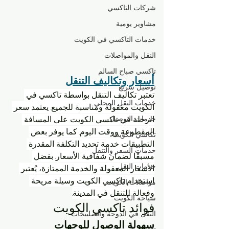
شركات التاكسي
مشاوير يومية
خدمات التاكسي في الكويت
النقل والمواصلات
تاكسي صباح السالم
أسعار وتكاليف التنقل
توصيل سريع
تعتبر تكاليف التنقل بواسطة تاكسي في 
خدمات النقل المحلي
الكويت معقولة ومناسبة للجميع. يعتمد سعر 
الرحلة في تاكسي الكويت على المسافة 
خدمات التوصيل
المقطوعة ووقت اليوم. كما يوفر بعض 
تكاسي الكويت
التطبيقات خدمة تحديد التكلفة المقدرة 
خدمات السفر والتنقل
مسبقًا لضمان شفافية الأسعار. بفضل 
خدمات النقل
الأسعار المعقولة والخدمة الممتازة، يُعتبر 
استخدام تاكسي الكويت وسيلة مريحة 
مواصلات الكويت
وفعالة للتنقل في المدينة.
سياحة الكويت
فوائد تاكسي الكويت
النقل في الدوحة والصليبخات
سهولة الوصول للوجهات