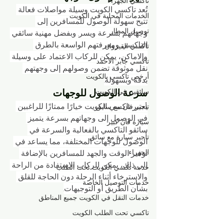
تاكسي الجهراء
تُعد تاكسي الكويت وسيلة مواصلات فعالة 
الخدمات المحلية في الكويت
تتيح سهولة الوصول للمسافرين إلى 
توصيل المطار
وجهاتهم بسرعة ويسر. وبفضل مهنية سائقي 
التاكسي ومعرفتهم الواسعة بالطرق 
تاكسي القيروان
والاماكن، يمكن للركاب الاعتماد على وسيلة 
تاكسي جابر الأحمد
نقل موثوقة تضمن وصولهم إلى وجهتهم 
أرخص تاكسي بالكويت
بدقة وبسهولة.
سرعة الوصول للوجهات
سائقين في الكويت
يعتبر تاكسي الكويت خيارًا ممتازًا للراغبين 
تأجير فان مع سايق
في الوصول إلى وجهاتهم بسرعة. يتميز 
سيارة فان كبير
سائقو التاكسي بالفعالية والسرعة في 
تأجير سيارة مع سائق
الوصول للوجهات المختلفة، مما يساعد في 
الجهراء
توفير الوقت والجهد للمسافرين. بالإضافة 
إلى ذلك، يمكن للركاب الاستفادة من الراحة 
خدمة تكسي الكويت تحت الطلب
والاسترخاء أثناء الرحلة دون الحاجة للقلق 
خدمات التوصيل الخاصة
بشأن الطريق أو التوجيهات.
خدمات النقل في الكويت جميع المناطق
تاكسي تحت الطلب الكويت