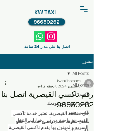
KW TAXI
96630262
اتصل بنا على مدار 24 ساعة
منشور
All Posts
kwtaxihossam
All Posts
3 سبتمبر 2024
6 دقيقة قراءة
رقم تاكسي القيصرية اتصل بنا
تاكسي فان
96630262
تاكسي قريب من موقعك
تاكسي جيب
في منطقة القيصرية، تعتبر خدمة تاكسي 
القيصرية واحدة من أبرز خيارات التنقل 
تكسي الكويت افضل واسرع خدمه في الكو
السريع والموثوق بها. يقدم تاكسي القيصرية 
تاكسي الكويت