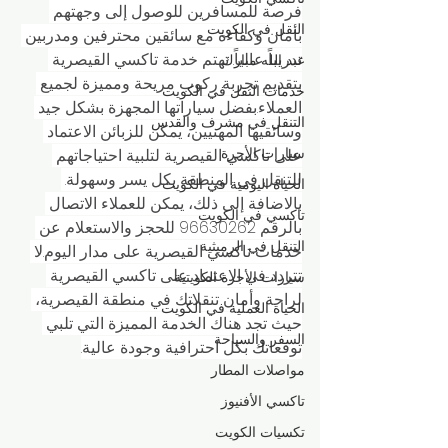
فرصة للمسافرين للوصول إلى وجهتهم 
النقل في الكويت
بأمان وكفاءة مع سائقين محترفين ومدربين 
تدريباً عالياً. تهتم خدمة تاكسي القيصرية 
عبد الله مبارك
بتقديم تجربة ركوب مريحة ومميزة لجميع 
خدمات النقل في الكويت
العملاء.بفضل سياراتها المجهزة بشكل جيد 
التنقل في مشرف والقدس
وسائقيها المهنيين، يمكن للزبائن الاعتماد 
سيارات الأجرة
على تاكسي القيصرية لتلبية احتياجاتهم 
للتنقل في المنطقة بكل يسر وسهولة. 
الحياة اليومية في الكويت
بالاضافة إلى ذلك، يمكن للعملاء الاتصال 
تاكسي في الكويت
بالرقم 96630262 للحجز والاستعلام عن 
التنقل في الرميثية
خدمات تاكسي القيصرية على مدار اليوم.لا 
تتردد في الاعتماد على تاكسي القيصرية 
سيارات الأجرة الكويتية
لراحة وأمان تنقلاتك في منطقة القيصرية، 
الحياة العملية في الكويت
حيث تجد هناك الخدمة المميزة التي تلبي 
السفر والسياحة
توقعاتك بكل احترافية وجودة عالية.
مواصلات المطار
تاكسي الأفنيوز
تكسيات الكويت