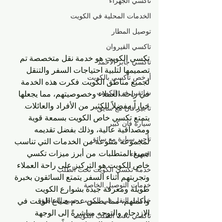
تاكسي الجهراء
الخدمات المحلية في الكويت
توصيل المطار
تاكسي القيروان
تكسي الكويت هو خدمة نقل متخصصة تم 
تاكسي جابر الأحمد
تصميمها لتلبية احتياجات السفر والتنقل 
أرخص تاكسي بالكويت
لجميع مناطق الكويت. فكرت هذه الخدمة 
سائقين في الكويت
في راحة العملاء وخصوصيتهم، مما يجعلها 
خياراً مفضلاً للكثير من الأفراد والعائلات. 
تأجير فان مع سايق
يتمتع تكسي خاص الكويت بسمعة قوية 
سيارة فان كبير
ومصداقية عالية، وذلك بفضل تقديمه 
تأجير سيارة مع سائق
لمجموعة متنوعة من الخدمات التي تناسب 
جميع المتطلبات. من أبرز ميزات تكسي 
الجهراء
خاص الكويت هو التركيز على راحة العملاء 
خدمة تكسي الكويت تحت الطلب
وتجربتهم أثناء السفر. يتمتع السائقون بخبرة 
خدمات التوصيل الخاصة
طويلة ومعرفة جيدة بشوارع الكويت 
خدمات النقل في الكويت جميع المناطق
وأكملهم، مما يضمن عدم ضياع الوقت في 
الازدحام والتوجه مباشرةً إلى الوجهة 
تاكسي تحت الطلب الكويت