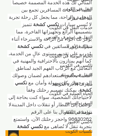
المثالي لك. هذه الخدمة المصممة خصيصاً 
النقل في الكويت
لتلبية احتياجات المسافرين تجمع بين 
الفخامة والراحة، مما يجعل كل رحلة تجربة 
عبد الله مبارك
لا تُنسى. سيارات 
تكسي كشخة
 تتميز 
خدمات النقل في الكويت
بتصميمها الرائع وتجهيزاتها الفاخرة، مما 
التنقل في مشرف والقدس
يوفر لك أجواء من الراحة والاسترخاء أثناء 
تنقلك.فريق السائقين في 
تكسي كشخة
سيارات الأجرة
مُدرب على تقديم مستوى عالٍ من الخدمة، 
الحياة اليومية في الكويت
كما أنهم يمتازون بالاحترافية والمهنية في 
تاكسي في الكويت
التعامل مع الركاب. الفهم الجيد لمناطق 
التنقل في الرميثية
المدينة يعكس استعدادهم لضمان وصولك 
إلى وجهتك بكل سهولة وأمان. مع 
تكسي 
سيارات الأجرة الكويتية
كشخة
، يمكنك تصميم رحلتك وفقاً 
الحياة العملية في الكويت
لاحتياجاتك الشخصية، سواء كنت بحاجة إلى 
السفر والسياحة
توصيل إلى المطار أو تنقلات داخل المدينة.لا 
تتردد في الاتصال بنا على الرقم 
مواصلات المطار
96630262
 واحجز رحلتك الآن، واستمتع 
تاكسي الأفنيوز
بتجربة تنقل لا تُضاهى مع 
تكسي كشخة
.
تكسيات الكويت