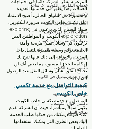
المرغوبة. تفكر الشركة دائماً في احتياجات 
خدمات النقل في الكويت 24 ساعة
العملاء، وهذا يظهر في خدماتها العديدة 
تاكسي الكويت اجرة
والمتميزة. في السياق الحالي، أصبح الاعتماد 
على تكسي خاص الكويت ضرورة للكثيرين، 
النقل في الكويت 24 ساعة
سواء للسياح الذين يرغبون فيexploring 
سيارات الأجرة في الكويت
exploration الكويت أو المواطنين الذين 
خدمات التوصيل داخل الكويت
يرغبون في وسائل نقلي مريحة وآمنة. 
الخدمة توفر وسيلة متميزة للتنقل داخل 
النقل في الكويت جميع المناطق
المدينة، بالإضافة إلى ذلك فإنها تتيح لك 
تاكسي vip الكويت
إمكانية الحجز المسبق، مما يعني أنك لن 
تاكسي سريع الكويت
تحتاج للقلق بشأن وسائل النقل عند الوصول 
اسرع خدمة توصيل في الكويت
إلى وجهتك.
كيفية التواصل مع خدمة تكسي 
خدمات تكسي الكويت 24 ساعة
خاص الكويت
مواصلات الكويت vip
التواصل مع خدمة تكسي خاص الكويت 
تاكسي جوال الكويت
يكون سهلاً ومباشراً، حيث أن الشركة تقدم 
نصائح السفر
عدة قنوات يمكنك من خلالها طلب الخدمة. 
إليك بعض الطرق التي يمكنك استخدامها 
للتواصل: