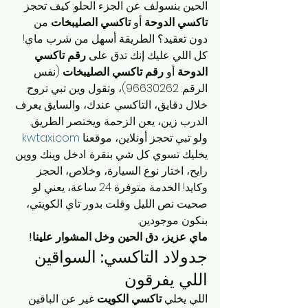
الحين بنسولف عن الجزء الحلو: كيف تحجز 
تاكسي الدوحة
 أو 
تاكسي الصليبخات
 من 
دون تعقيد؟ الطريقة أسهل من شرب ماي! 
كل اللي عليك إنك تدق على 
رقم تاكسي 
الدوحة
 أو 
رقم تاكسي الصليبخات
 (نفس 
الرقم: 96630262)، وتقول وين تبي تروح. 
خلال دقايق، التاكسي عندك، والسايق يعرف 
الدرب زين، يعن الزحمة ويختصر الطريق.
ولو تبي تحجز أونلاين، موقعنا 
kwtaxi.com
يخليك تسوي كل شي بنقرة. ادخل وينك ووين 
رايح، اختار نوع السيارة، وخلاص، الحجز 
وكايد! الخدمة متوفرة 24 ساعة، يعني لو 
صحيت نص الليل وقلت بدور تاي الكويتي، 
بنكون موجودين.
ماي عزيز، دق الحين وخل المشوار علينا!
جدولاد التاكسي: السواقين 
اللي يفرقون
اللي يخلي 
تاكسي الكويت
 غير عن الباقين 