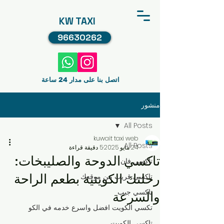
KW TAXI
96630262
اتصل بنا على مدار 24 ساعة
منشور
All Posts
kuwait taxi web
All Posts
24 مايو 2025
5 دقيقة قراءة
تاكسي الدوحة والصليبخات:
تاكسي فان
رحلتك الكويتية بطعم الراحة
تاكسي قريب من موقعك
تاكسي جيب
والسرعة
تكسي الكويت افضل واسرع خدمه في الكو
تاكسي الكويت