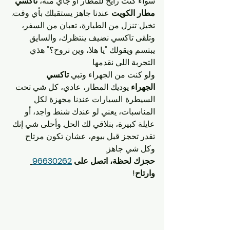
سواء كنت رايح للمطار أو جاي منه، 
تاكسي 
مطار الكويت
 عندنا جاهز يستقبلك بأي وقت. 
تخيل: تنزل من الطيارة، تعبان من السفر، 
وتلقى تاكسي نضيف ينتظرك، والسايق 
يبتسم ويقولك "يا هلا، وين نروح؟" هذي 
التجربة اللي نقدمها.
ولو كنت من الجهراء وتبي 
تاكسي 
الجهراء
 يوديك المطار، عادي، كل شي تحت 
السيطرة. السيارات عندنا مجهزة لكل 
المناسبات، يعني لو عندك شنط واجد، أو 
عايلة كبيرة، بنلاقي لك الحل. وأحلى شي إنك 
تقدر تحجز قبل بيوم، عشان تكون مرتاح 
وكل شي جاهز.
حجزك لحظة، اتصل على 
96630262
وارتاح!