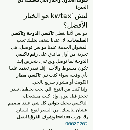
شوف الجدول واختار اللي يناسبك، دق 
الحين!
ليش kwtaxi هو الخيار 
الأفضل؟
مو بس لأننا نغطي 
تاكسي الدوحة
 و
تاكسي 
الصليبخات
، لا، عندنا شغف نخليك تحب 
المشوار. الخدمة عندنا مو بس توصيل، هي 
تجربة. من أول ما تدق على 
رقم تاكسي 
الدوحة
 لما توصل وين تبي، بنحرص إنك 
تكون مبسوط. والأحلى إنك تقدر تعتمد علينا 
بأي وقت، سواء كنت تبي 
تاكسي مطار 
الكويت
 أو مشوار سريع بالحي.
وإذا كنت من النوع اللي يحب يخطط، تقدر 
تحجز قبل بيوم، وإذا كنت مستعجل، 
التاكسي بيجيك بثواني. كل شي عندنا مصمم 
عشان يناسبك، من السعر لنوع السيارة.
يلا، جرب kwtaxi وشوف الفرق! اتصل 
96630262