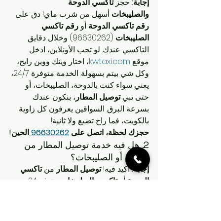
إجابة:
 حجز 
تاكسي الدوحة 
والصليبخات
 أسهل من شرب ماي! دق على 
رقم تاكسي الدوحة
 أو 
رقم تاكسي 
الصليبخات
 (96630262) وخلال دقايق 
التاكسي عندك. لو تحب الأونلاين، ادخل 
موقع 
kwtaxi.com
، اختار وينك ووين رايح، 
وكل شي بيتم بسهولة. الخدمة متوفرة 24/7، 
يعني سواء كنت بالدوحة، الصليبخات، أو 
حتى تبي 
توصيل المطار
، بنكون عندك 
بسرعة البرق. السواقين يعرفون كل زاوية 
بالكويت، فما راح تضيع ولا ثانية!
حجزك لحظة، اتصل على 
96630262
الحين!
2. هل فيه خدمة توصيل المطار من 
الدوحة أو الصليبخات؟
إجابة:
 أكيد فيه! 
توصيل المطار
 من 
تاكسي 
الدوحة
 أو 
تاكسي الصليبخات
 متوفر 24 
ساعة. سواء كنت تبي 
تاكسي مطار 
الكويت
 عشان تلحق طيارتك أو تستقبل حد 
من المطار، احنا جاهزين. تقدر تحجز مسبقاً 