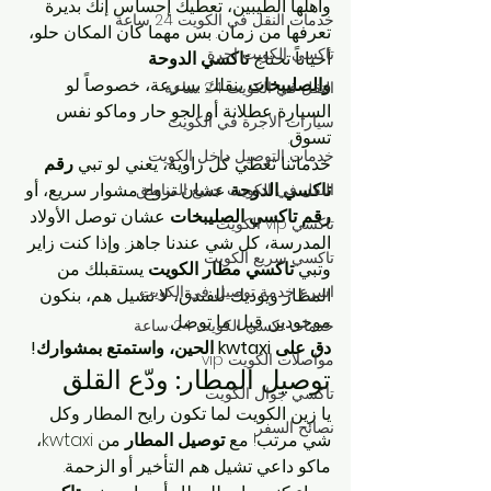
وأهلها الطيبين، تعطيك إحساس إنك بديرة 
خدمات النقل في الكويت 24 ساعة
تعرفها من زمان. بس مهما كان المكان حلو، 
تاكسي الكويت اجرة
أحياناً تحتاج 
تاكسي الدوحة 
والصليبخات
 ينقلك بسرعة، خصوصاً لو 
النقل في الكويت 24 ساعة
السيارة عطلانة أو الجو حار وماكو نفس 
سيارات الأجرة في الكويت
تسوق.
خدمات التوصيل داخل الكويت
خدماتنا تغطي كل زاوية، يعني لو تبي 
رقم 
تاكسي الدوحة
 عشان تروح مشوار سريع، أو 
النقل في الكويت جميع المناطق
رقم تاكسي الصليبخات
 عشان توصل الأولاد 
تاكسي vip الكويت
المدرسة، كل شي عندنا جاهز. وإذا كنت زاير 
تاكسي سريع الكويت
وتبي 
تاكسي مطار الكويت
 يستقبلك من 
اسرع خدمة توصيل في الكويت
المطار ويوديك للفندق، لا تشيل هم، بنكون 
موجودين قبل ما توصل.
خدمات تكسي الكويت 24 ساعة
دق على kwtaxi الحين، واستمتع بمشوارك!
مواصلات الكويت vip
توصيل المطار: ودّع القلق
تاكسي جوال الكويت
يا زين الكويت لما تكون رايح المطار وكل 
نصائح السفر
شي مرتب! مع 
توصيل المطار
 من kwtaxi، 
ماكو داعي تشيل هم التأخير أو الزحمة. 