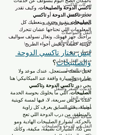
بالمكان الصح. اليوم بنسولف عن خدمات 
شركات التاكسي
تاكسي الدوحة والصليبخات
، وكيف تقدر 
مشاوير يومية
تحجز 
تاكسي الدوحة
 أو 
تاكسي 
الصليبخات
 بنقرة وحدة، وبنعطيك كل 
خدمات التاكسي في الكويت
المعلومات اللي تحتاجها عشان تتحرك 
النقل والمواصلات
براحتك. جهز قهوتك، وتعال نسولف سواليف 
تاكسي صباح السالم
كويتية خفيفة ونعيش أجواء الطريج!
ليش تختار تاكسي الدوحة 
توصيل سريع
خدمات النقل المحلي
والصليبخات
؟
خدمات التوصيل
تخيل نفسك مستعجل، عندك موعد ولا 
طيارة، والسيارة واقفة عند الميكانيكي! هنا 
تكاسي الكويت
يجي دور 
تاكسي الدوحة
 و
تاكسي 
خدمات السفر والتنقل
الصليبخات
، اللي ما يخلونك بحوسة. الخدمة 
خدمات النقل
عندنا مو بس سريعة، لا، فيها لمسة كويتية 
أصيلة، يعني السايق يعرف كل زاوية 
مواصلات الكويت
بالمنطقة، من درب الدوحة اللي تعج 
سياحة الكويت
بالحركة، لشوارع الصليبخات الهادية. ومو 
النقل في الدوحة والصليبخات
بس كذا، السيارات نضيفة، مكيفة، وكأنك 