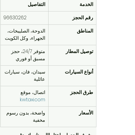
الخدمة
التفاصيل
رقم الحجز
96630262
المناطق
الدوحة، الصليبخات، 
الجهراء، وكل الكويت
توصيل المطار
متوفر 24/7، حجز 
مسبق أو فوري
أنواع السيارات
سيدان، فان، سيارات 
عائلية
طرق الحجز
اتصال، موقع 
kwtaxi.com
الأسعار
واضخة، بدون رسوم 
مخفية