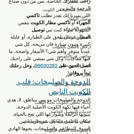
تاكسي الجهراء
راكب بسيارتك الخاصة، بس من دون صداع 
الزحمة والبنزين.
الخدمات المحلية في الكويت
اللي يميزنا إنك تقدر تطلب 
تاكسي 
توصيل المطار
الجهراء
 أو 
تاكسي مطار الكويت
 بنفس 
تاكسي القيروان
السهولة. سواء كنت تبي 
توصيل 
المطار
 عشان تلحق على الطيارة، أو عايلة 
تاكسي جابر الأحمد
كبيرة وتبون سيارة فان مريحة، كل شي 
أرخص تاكسي بالكويت
عندنا متوفر. وأهم شي؟ الأسعار واضحة، ما 
سائقين في الكويت
فيها مفاجآت، وكل شي يمشي على راحتك.
اتصل الحين على 
96630262
، وخل رحلتك 
تأجير فان مع سايق
تبدأ بروقان!
سيارة فان كبير
الدوحة والصليبخات: قلب 
تأجير سيارة مع سائق
الكويت النابض
الجهراء
الدوحة والصليبخات مو بس مناطق، لا، هذي 
خدمة تكسي الكويت تحت الطلب
أحياء فيها نكهة الكويت الأصلية. الدوحة، 
خدمات التوصيل الخاصة
ببيوتها الرايقة وشوارعها اللي تعج بالحياة، 
مكان ما تلقى فيه كل شي قريب، من 
خدمات النقل في الكويت جميع المناطق
السوق للمطاعم. والصليبخات، بجوها الهادي 
تاكسي تحت الطلب الكويت