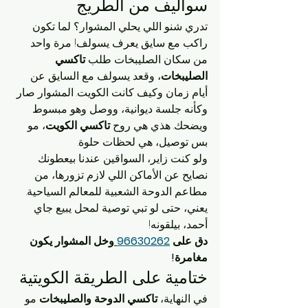
سواليف من الطريج
تدري شنو اللي يحلي المشوار؟ لما تكون 
راكب مع سايق يعرف يسولف! مرة واحد 
من سكان الصليبخات طلب 
تاكسي 
الصليبخات
، وقعد يسولف مع السايق عن 
أيام زمان وكيف كانت الكويت. المشوار صار 
وكأنه جلسة ديوانية، ووصل وهو مبسوط 
ويضحك. هذي هي روح 
تاكسي الكويت
، مو 
بس توصيل، هي لحظات حلوة.
ولو كنت زاير، السواقين عندنا بيعطونك 
نصايح عن الأماكن اللي لازم تزورها، من 
مطاعم الدوحة الشعبية للمعالم السياحية. 
يعني، حتى لو تبي توصية لمحل يبيع جاي 
أحمد، بيلقونه!
دق على 
96630262
وخل المشوار يكون 
مغامرة!
ختامية على الطريقة الكويتية
في النهاية، 
تاكسي الدوحة والصليبخات
 مو 