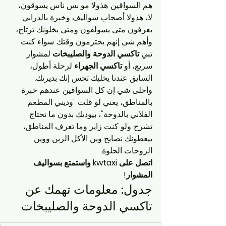
هم السواقين. هذولا مو بس ناس يسوقون، 
لا، هذولا أصحاب سواليف وخبرة بالدرابي. 
يعرفون متى يسولفون ومتى يخلونك ترتاح، 
وأهم شي إنهم يحترمون وقتك. سواء كنت 
تبي 
تاكسي الدوحة والصليبخات
 لمشوار 
سريع، أو 
تاكسي الجهراء
 لرحلة أطول، 
السايق عندنا يخليك تحس إنك بديرتك.
وأحلى شي إن كل السواقين عندهم خبرة 
بالمناطق، يعني لو قلت "وديني المطعم 
الفلاني بالدوحة"، بيوديك بدون ما تحتاج 
تشرح. ولو كنت زاير وما تعرف المناطق، 
بيعطونك نصايح وين الأكل الزين ووين 
الروحات الحلوة.
اتصل على kwtaxi واستمتع بسواليف 
المشوار!
جدول: معلومات تهمك عن 
تاكسي الدوحة والصليبخات