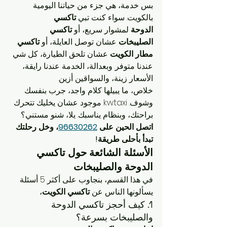
بس خدمة، هي جزء من حياتنا اليومية 
بالكويت. سواء كنت تبي 
تاكسي 
الدوحة
 لمشوار سريع، أو 
تاكسي 
الصليبخات
 عشان توصل العايلة، أو 
تاكسي 
مطار الكويت
 عشان تلحق الطيارة، كل شي 
عندنا متوفر. وبعدالة، الخدمة عندنا رايقة، 
الأسعار زينة، والسواقين أزين.
خلاص، ما يبيلها كلام واجد، جرب بنفسك 
وشوف. kwtaxi موجود عشان يخليك تتحرك 
براحتك، وبنظام يناسبك. يلا، شنو مستني؟
اتصل الحين على 
96630262
، وخل رحلتك 
تبدأ بأحلى طريقة!
الأسئلة الشائعة حول تاكسي 
الدوحة والصليبخات
في هذا القسم، بنجاوب على أكثر 5 أسئلة 
يسألونها الناس عن 
تاكسي الكويت
، 
1. كيف أحجز تاكسي الدوحة 
والصليبخات بسرعة؟