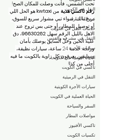
تحت الشمس، فأنت وصلت للمكان الصح! 
النقل في الكويت
رقم تاكسي هدية
 من 
kwtaxi
 هو الحل اللي 
يريح بالك، سواء تبي مشوار سريع للسوق، 
عبد الله مبارك
أو توصيل للمطار، أو حتى بس تروح عند 
خدمات النقل في الكويت
الاهل بالليل. الرقم سهل: 
96630262
، دق 
التنقل في مشرف والقدس
عليه الحين وخلّ السايق يوصلك بأمان 
سيارات الأجرة
وراحة. خدمة 24 ساعة، سيارات نظيفة، 
وسايقين يعرفون كل زاوية بالكويت. ما فيه 
الحياة اليومية في الكويت
أحلى من كذا!
تاكسي في الكويت
التنقل في الرميثية
سيارات الأجرة الكويتية
الحياة العملية في الكويت
السفر والسياحة
مواصلات المطار
تاكسي الأفنيوز
تكسيات الكويت