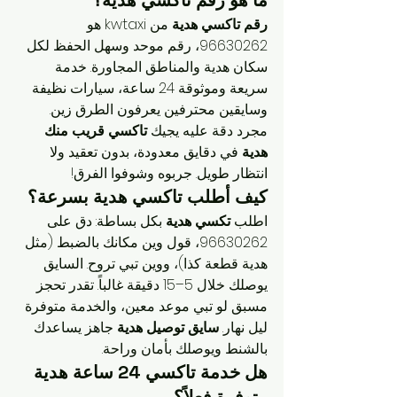
ما هو رقم تاكسي هدية؟
رقم تاكسي هدية
 من kwtaxi هو 
96630262، رقم موحد وسهل الحفظ لكل 
سكان هدية والمناطق المجاورة. خدمة 
سريعة وموثوقة 24 ساعة، سيارات نظيفة 
وسايقين محترفين يعرفون الطرق زين. 
مجرد دقة عليه يجيك 
تاكسي قريب منك 
هدية
 في دقايق معدودة، بدون تعقيد ولا 
انتظار طويل. جربوه وشوفوا الفرق!
كيف أطلب تاكسي هدية بسرعة؟
اطلب 
تكسي هدية
 بكل بساطة: دق على 
96630262، قول وين مكانك بالضبط (مثل 
هدية قطعة كذا)، ووين تبي تروح. السايق 
يوصلك خلال 5–15 دقيقة غالباً. تقدر تحجز 
مسبق لو تبي موعد معين، والخدمة متوفرة 
ليل نهار. 
سايق توصيل هدية
 جاهز يساعدك 
بالشنط ويوصلك بأمان وراحة.
هل خدمة تاكسي 24 ساعة هدية 