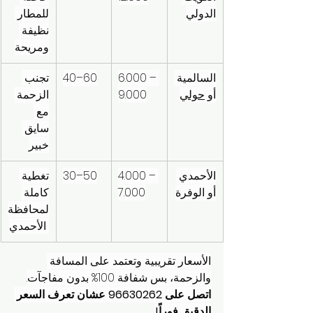
الدولي
للمطار 
نظيفة 
ومريحة
السالمية 
6.000 – 
40–60
تجنب 
أو 
حولي
9.000
الزحمة 
مع 
سايق 
خبير
الأحمدي 
4.000 – 
30–50
تغطية 
أو الوفرة
7.000
كاملة 
لمحافظة
 الأحمدي
الأسعار تقريبية وتعتمد على المسافة 
والزحمة، بس شفافة 100% بدون مفاجآت.
اتصل على 96630262 عشان تعرف السعر 
الدقيق فوراً!