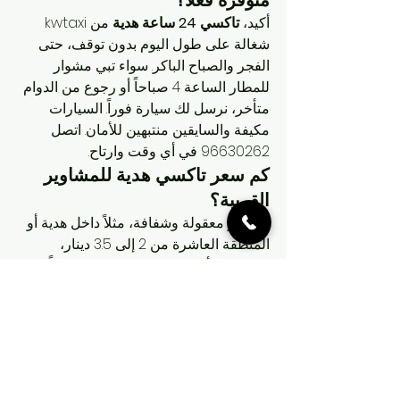
متوفرة فعلاً؟
أكيد، 
تاكسي 24 ساعة هدية
 من kwtaxi 
شغالة على طول اليوم بدون توقف، حتى 
الفجر والصباح الباكر. سواء تبي مشوار 
للمطار الساعة 4 صباحاً أو رجوع من الدوام 
متأخر، نرسل لك سيارة فوراً. السيارات 
مكيفة والسايقين منتبهين للأمان. اتصل 
96630262 في أي وقت وارتاح.
كم سعر تاكسي هدية للمشاوير 
القريبة؟
الأسعار معقولة وشفافة، مثلاً داخل هدية أو 
المنطقة العاشرة من 2 إلى 3.5 دينار، 
ولفحيحيل أو المنقف 3.5–5 دينار تقريباً. 
بدون رسوم مخفية، والسعر يتحدد حسب 
المسافة والزحمة. 
تاكسي هدية
 يعطيك قيمة 
عالية مقابل السعر. دق 96630262 عشان 
تعرف التكلفة الدقيقة قبل ما تركب.
هل يوجد تاكسي قريب منك هدية 