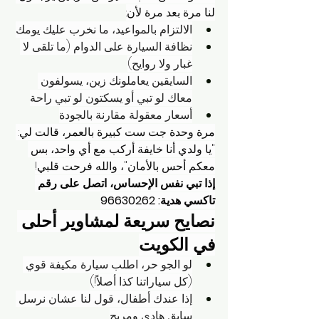
لنا مرة بعد مرة لأن:
الالتزام بالمواعيد، ما نخرب عليك يومك
نظافة السيارة على الدوام (ما تلقى لا 
غبار ولا روايح)
السايقين يعاملونك زين، يسولفون 
معاك لو تبي أو يسكتون لو تبي راحة
أسعار معقولة مقارنة بالجودة
مرة وحدة جت ست كبيرة بالعمر، قالت لي: 
"يا ولدي أنا خايفة أركب مع أي واحد، بس 
معكم أحس بالأمان"، والله فرحت قلبي!
إذا تبي نفس الإحساس، اتصل على رقم 
تاكسي هدية: 96630262
نصايح سريعة لمشاوير أحلى 
في الكويت
لو الجو حر، اطلب سيارة مكيفة قوي 
(كل سياراتنا كذا أصلاً!)
إذا عندك أطفال، قول لنا عشان نرسل 
سايق هادي ومريح