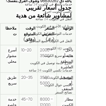
يالله دق 96630262 وشوف الفرق بنفسك!
خدمات النقل في الكويت 24 ساعة
جدول أسعار تقريبي 
تاكسي الكويت اجرة
لمشاوير شائعة من هدية
النقل في الكويت 24 ساعة
سيارات الأجرة في الكويت
الوجهة
السعر 
الوقت 
ملاحظا
التقريبي 
خدمات التوصيل داخل الكويت
المتوقع 
ت
(د.ك)
(دقائق)
النقل في الكويت جميع المناطق
تاكسي vip الكويت
داخل 
2.000 – 
10–20
أسرع 
هدية أو 
3.500
مشوار 
تاكسي سريع الكويت
المنطقة 
محلي
اسرع خدمة توصيل في الكويت
العاشرة
خدمات تكسي الكويت 24 ساعة
الفحيحيل
3.500 – 
20–35
طريق 
مواصلات الكويت vip
أو 
5.000
سريع
تاكسي جوال الكويت
المنقف
نصائح السفر
مطار 
8.000 – 
45–70
خدمة 
الكويت 
12.000
خاصة 