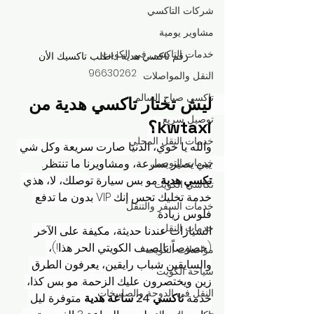
شركات التاكسي
مشاوير يومية
خدمات التاكسي في الكويت
رقم تاكسي هدية | اطلب تاكسيك الأن 
96630262
النقل والمواصلات
تاكسي صباح السالم
ليش تختار تاكسي هدية من 
توصيل سريع
kwtaxi؟
خدمات النقل المحلي
والله يا خوي، الدنيا صارت سريعة وكل شي 
خدمات التوصيل
يبي يصير بسرعة، ومشاويرنا ما تنتظر. 
تكسي هدية
 مو بس سيارة توصلك، لا، هذي 
تكاسي الكويت
خدمة تخليك تحس إنك VIP بدون ما تدفع 
خدمات السفر والتنقل
فلوس زيادة.
خدمات النقل
السيارات عندنا حديثة، مكيفة على الآخر 
(خصوصاً بالصيف الكويتي الحر هذا!)، 
مواصلات الكويت
والسايقين شباب رايقين، يعرفون الطرق 
سياحة الكويت
زين ويختصرون عليك الزحمة. مو بس كذا، 
النقل في الدوحة والصليبخات
خدمة 
تاكسي 24 ساعة هدية
 متوفرة ليل 