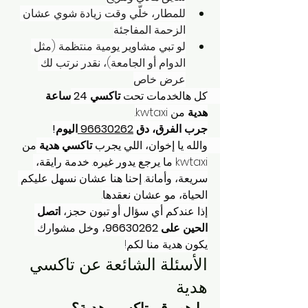
للمطار، خلّي وقت زيادة شوي عشان 
الزحمة المفاجئة
لو تبي مشاوير يومية منتظمة (مثل 
الدوام أو الجامعة)، نقدر نرتب لك 
عرض خاص
كل هالخدمات تحت 
تاكسي 24 ساعة 
هدية
 من kwtaxi.
جرب الفرق، دق 
96630262 
اليوم!
والله يا إخوان، اللي يجرب 
تاكسي هدية
 من 
kwtaxi ما يرجع يدور غيره. خدمة رايقة، 
سريعة، وأمانة. إحنا هنا عشان نسهل عليكم 
الحياة، مو عشان نعقدها.
إذا عندكم أي سؤال أو تبون حجز، 
اتصل 
الحين على 96630262
، وخل مشوارك 
يكون هدية منا لكم!
الأسئلة الشائعة عن تاكسي 
هدية