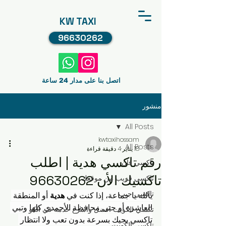
KW TAXI
96630262
اتصل بنا على مدار 24 ساعة
منشور
All Posts
kwtaxihossam
All Posts
18 يناير
4 دقيقة قراءة
رقم تاكسي هدية | اطلب
تاكسي فان
تاكسيك الأن 96630262
تاكسي قريب من موقعك
تاكسي جيب
يالله يا جماعة، إذا كنت في 
هدية
 أو المنطقة 
العاشرة أو حتى محافظة الأحمدي كلها وتبي 
تكسي الكويت افضل واسرع خدمه في الكو
تاكسي يجيك بسرعة بدون تعب ولا انتظار 
تاكسي الكويت