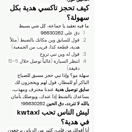
كيف تحجز تاكسي هدية بكل 
سهولة؟
ما فيه تعقيد يا جماعة، كل شي بسيط:
دق على 
96630262
قول للسايق وين مكانك بالضبط (مثلاً: 
هدية، قطعة كذا، قريب من الجمعية)
قول له وين تبي تروح
انتظر السيارة (غالباً توصل خلال 5–15 
دقيقة)
سهلة مو؟ وإذا تبي حجز مسبق للصباح 
الباكر أو للمطار، قول لهم ويحجزون لك.
سايق توصيل هدية
 عندنا محترف ومهذب، 
يساعدك بالشنط إذا عندك، ويوصلك بأمان.
يالله لا تتردد، دق الحين 96630262!
ليش الناس تحب kwtaxi 
في هدية؟
أنا أقولك من قلب، كثير من الزباين يرجعون 