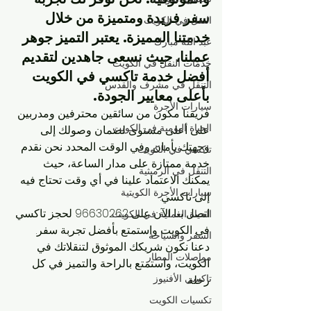
سفر فريدة ومتميزة من خلال 
النقل في الكويت
خدمتنا المميزة. يعتبر التميز جوهر 
عبد الله مبارك
عملنا، حيث نسعى جاهدين لتقديم 
خدمات النقل في الكويت
أفضل خدمة تاكسي في الكويت 
التنقل في مشرف والقدس
بأعلى معايير الجودة.
سيارات الأجرة
فريقنا مكون من سائقين محترفين ومدربين 
الحياة اليومية في الكويت
على أعلى مستوى لضمان وصولك إلى 
وجهتك بأمان وفي الوقت المحدد. نحن نقدم 
تاكسي في الكويت
خدمة ممتازة على مدار الساعة، حيث 
التنقل في الرميثية
يمكنك الاعتماد علينا في أي وقت تحتاج فيه 
سيارات الأجرة الكويتية
إلى تاكسي.
اتصل بنا الآن على 96630262 لحجز تاكسي 
الحياة العملية في الكويت
في الكويت واستمتع بأفضل تجربة سفر. 
السفر والسياحة
دعنا نكون شريكك الموثوق لتنقلاتك في 
مواصلات المطار
الكويت، واستمتع بالراحة والتميز في كل 
تاكسي الأفنيوز
رحلة.
تكسيات الكويت