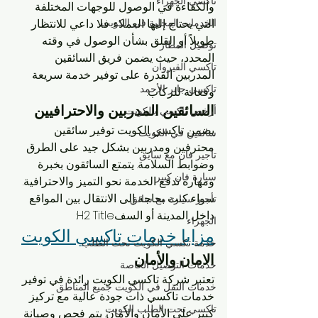
تاكسي الجهراء
والكفاءة في الوصول للوجهات المختلفة 
الخدمات المحلية في الكويت
التي يحتاج إليها العملاء. فلا داعي للانتظار 
طويلاً أو القلق بشأن الوصول في وقته 
توصيل المطار
المحدد، حيث يضمن فريق السائقين 
تاكسي القيروان
المدربين القدرة على توفير خدمة سريعة 
تاكسي جابر الأحمد
وفعالة للركاب.
السائقين المدربين والاحترافيين
أرخص تاكسي بالكويت
يضمن تاكسي الكويت توفير سائقين 
سائقين في الكويت
محترفين ومدربين بشكل جيد على الطرق 
تأجير فان مع سايق
وضوابط السلامة. يتمتع السائقون بخبرة 
سيارة فان كبير
ومهارة تدفع الخدمة نحو التميز والاحترافية. 
سواء كنت بحاجة إلى الانتقال بين المواقع 
تأجير سيارة مع سائق
داخل المدينة أو السفH2 Title:
الجهراء
مزايا خدمات تاكسي الكويت
خدمة تكسي الكويت تحت الطلب
الامان والأمان
خدمات التوصيل الخاصة
تعتبر شركة تاكسي الكويت رائدة في توفير 
خدمات النقل في الكويت جميع المناطق
خدمات تاكسي ذات جودة عالية مع تركيز 
تاكسي تحت الطلب الكويت
كبير على الأمان والأمان. يتم فحص وصيانة 