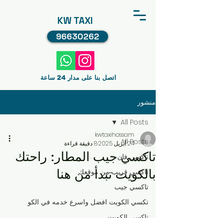
KW TAXI
96630262
اتصل بنا على مدار 24 ساعة
منشور
All Posts
kwtaxihossam
All Posts
24 أبريل 2025
8 دقيقة قراءة
تاكسي جيب المطار: راحتك
تاكسي فان
بالكويت تبدأ من هنا
تاكسي قريب من موقعك
تاكسي جيب
تكسي الكويت افضل واسرع خدمه في الكو
تاكسي الكويت