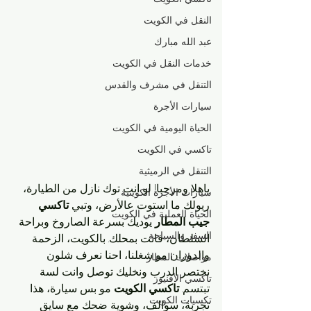
النقل في الكويت
عبد الله مبارك
خدمات النقل في الكويت
التنقل في مشرف والقدس
سيارات الأجرة
الحياة اليومية في الكويت
تاكسي في الكويت
التنقل في الرميثية
ياهلا ومرحبا! لو انت توك نازل من الطيارة، 
سيارات الأجرة الكويتية
ريولك ما استوت عالأرض، وتبي 
تاكسي 
الحياة العملية في الكويت
جيب المطار
 يوديك بسرعة الصاروخ وبراحة 
السفر والسياحة
السلطان، فانت بمحلك. بالكويت، الزحمة 
والدوران مو شغلنا، احنا نعرف شلون 
مواصلات المطار
نختصر الدرب ونخليك توصل وانت لسة 
تاكسي الأفنيوز
تبتسم. 
تاكسي الكويت
 مو بس سيارة، هذا 
تكسيات الكويت
تجربة، سوالف، وشوية ضحك مع سايق 