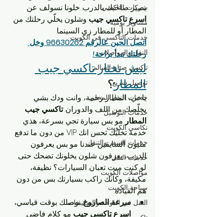
يصير صاحبك بالدرب. خلونا نسولف عن 
شركات التاكسي
اسرع تاكسي جيب
 وشلون يخلّي رحلتك من 
مشاوير يومية
المطار أو للمطار زي السينما.
خدمات التاكسي في الكويت
اتصل الحين عالرقم 96630262 وخل 
النقل والمواصلات
رحلتك تبدأ براحة!
ليش تختار تاكسي جيب 
تاكسي صباح السالم
المطار
؟
توصيل سريع
ياخي، المطار زحمة، وانت ودك بشي 
خدمات النقل المحلي
يخلّصك من اللف والدوران. 
تاكسي جيب 
خدمات التوصيل
المطار
 مو بس سيارة تجي بسرعة، هذي 
تكاسي الكويت
خدمة تخليك تحس انك VIP من دون ما تدفع 
خدمات السفر والتنقل
مليون. السايقين عندنا مو بس يعرفون 
الدرب، يعرفون شلون يخلونك تضحك حتى 
خدمات النقل
لو كنت ميت تعبان. السيارات؟ نظيفة، 
مواصلات الكويت
مكيفة، وكأنك راكب بسيارتك بس من دون 
سياحة الكويت
هم القيادة.
سرعة الصاروخ
: نوصلك بوقت قياسي، 
النقل في الدوحة والصليبخات
اسرع تاكسي جيب
 مو كلام فاضي.