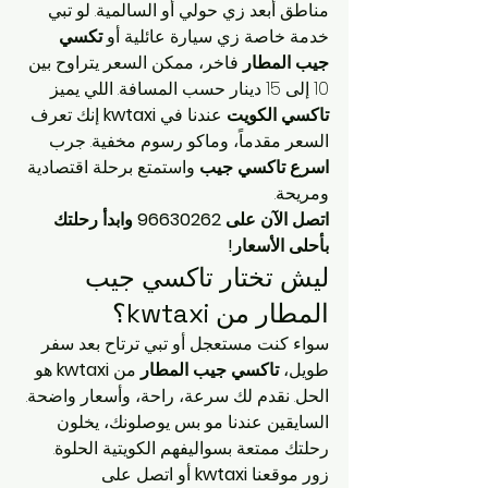
مناطق أبعد زي حولي أو السالمية. لو تبي 
خدمة خاصة زي سيارة عائلية أو 
تكسي 
جيب المطار
 فاخر، ممكن السعر يتراوح بين 
10 إلى 15 دينار حسب المسافة. اللي يميز 
تاكسي الكويت
 عندنا في 
kwtaxi
 إنك تعرف 
السعر مقدماً، وماكو رسوم مخفية. جرب 
اسرع تاكسي جيب
 واستمتع برحلة اقتصادية 
ومريحة.
اتصل الآن على 96630262 وابدأ رحلتك 
بأحلى الأسعار!
ليش تختار تاكسي جيب 
المطار من kwtaxi؟
سواء كنت مستعجل أو تبي ترتاح بعد سفر 
طويل، 
تاكسي جيب المطار
 من 
kwtaxi
 هو 
الحل. نقدم لك سرعة، راحة، وأسعار واضحة. 
السايقين عندنا مو بس يوصلونك، يخلون 
رحلتك ممتعة بسواليفهم الكويتية الحلوة. 
زور موقعنا 
kwtaxi
 أو اتصل على 