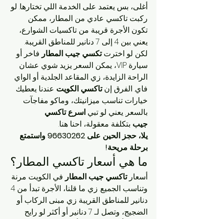
أغلى، بس يعتمد على الخدمة اللي تختارها. لو 
ركبت تاكسي عادي من المطار، ممكن 
تكون الأجرة قريبة من تاكسيات الشوارع، 
يعني بين 4 إلى 7 دنانير للمناطق القريبة. 
لكن لو اخترت 
تكسي جيب المطار
 فاخر أو 
سيارة VIP، يمكن السعر يزيد شوي عشان 
الراحة الزايدة، زي المقاعد الجلدية أو الواي 
فاي. الفرق إن 
تاكسي الكويت
 عندنا يعطيك 
خيارات تناسب ميزانيتك، وماكو مفاجآت 
بالسعر. يعني لو تبي 
اسرع تاكسي 
جيب
 بتكلفة معقولة، احنا هنا.
يلا، حجز الحين على 96630262 واستمتع 
برحلة مريحة!
ما هي أسعار تاكسي المطار؟
أسعار 
تاكسي جيب المطار
 في الكويت مرنة 
وتناسب الجميع. زي ما قلنا، الأجرة تبدأ من 4 
دنانير للمناطق القريبة زي مبنى الركاب أو 
الضجيج، وتصل لـ 7 دنانير أو أكثر لو رايح 