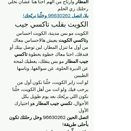
المطار
 وارتاح من الهم. احنا هنا عشان نخلّي 
رحلتك زي الحلم.
يلا، اتصل 96630262 وخلّنا نريّحك!
الكويت بقلب تاكسي جيب
الكويت مو بس مدينة، الكويت احساس. 
و
تاكسي الكويت
 يعيش هالاحساس معاك. 
من أول ما تنزل المطار، لين توصل بيتك أو 
فندقك، احنا معاك خطوة بخطوة. 
تاكسي 
جيب المطار
 مو بس ينقلك، يعطيك لمحة 
عن الديرة الحلوة، عن سوالفها، وناسها 
الطيبين.
لو انت زاير الكويت، خلّنا نكون أول من 
يرحب فيك. ولو انت من أهل الكويت، خلّنا 
نكون اللي يريّحك بعد يوم طويل. بكل 
الأحوال، 
تكسي جيب المطار
 هو اختيارك 
الأول.
اتصل الحين 96630262 وخل رحلتك تكون 
بأحلى طريقة!