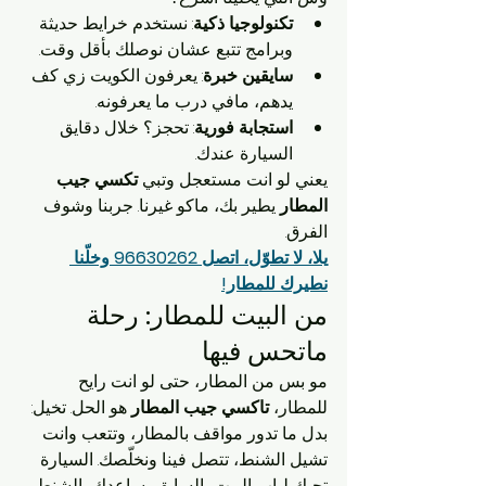
تكنولوجيا ذكية
: نستخدم خرايط حديثة 
وبرامج تتبع عشان نوصلك بأقل وقت.
سايقين خبرة
: يعرفون الكويت زي كف 
يدهم، مافي درب ما يعرفونه.
استجابة فورية
: تحجز؟ خلال دقايق 
السيارة عندك.
يعني لو انت مستعجل وتبي 
تكسي جيب 
المطار
 يطير بك، ماكو غيرنا. جربنا وشوف 
الفرق.
يلا، لا تطوّل، اتصل 96630262 وخلّنا 
نطيرك للمطار!
من البيت للمطار: رحلة 
ماتحس فيها
مو بس من المطار، حتى لو انت رايح 
للمطار، 
تاكسي جيب المطار
 هو الحل. تخيل: 
بدل ما تدور مواقف بالمطار، وتتعب وانت 
تشيل الشنط، تتصل فينا ونخلّصك. السيارة 
تجيك لباب البيت، السايق يساعدك بالشنط، 