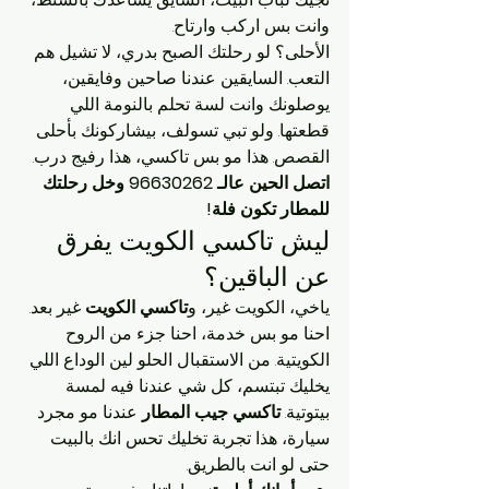
وانت بس اركب وارتاح.
الأحلى؟ لو رحلتك الصبح بدري، لا تشيل هم 
التعب. السايقين عندنا صاحين وفايقين، 
يوصلونك وانت لسة تحلم بالنومة اللي 
قطعتها. ولو تبي تسولف، بيشاركونك بأحلى 
القصص. هذا مو بس تاكسي، هذا رفيج درب.
اتصل الحين عالـ 96630262 وخل رحلتك 
للمطار تكون فلة!
ليش تاكسي الكويت يفرق 
عن الباقين؟
ياخي، الكويت غير، و
تاكسي الكويت
 غير بعد. 
احنا مو بس خدمة، احنا جزء من الروح 
الكويتية. من الاستقبال الحلو لين الوداع اللي 
يخليك تبتسم، كل شي عندنا فيه لمسة 
بيتوتية. 
تاكسي جيب المطار
 عندنا مو مجرد 
سيارة، هذا تجربة تخليك تحس انك بالبيت 
حتى لو انت بالطريق.