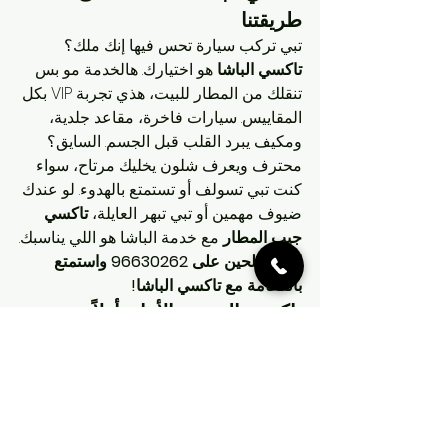
طريقتنا
تبي تركب سيارة تحس فيها إنك ملك؟ 
تاكسي الباشا
 هو اختيارك. هالخدمة مو بس 
تنقلك من المطار للبيت، هذي تجربة VIP بكل 
المقاييس. سيارات فاخرة، مقاعد جلدية، 
ومكيف يبرد القلب قبل الجسم. السايق؟ 
محترف ويعرف شلون يخليك مرتاح، سواء 
كنت تبي تسولف أو تستمتع بالهدوء. لو عندك 
ضيوف مهمين أو تبي تبهر العايلة، 
تاكسي 
جيب المطار
 مع خدمة الباشا هو اللي يناسبك.
اطلب الحين على 96630262 واستمتع 
بالفخامة مع تاكسي الباشا!
تاكسي الدروع: الأمان أولاً
الأمان مو مجرد كلام عندنا، و
تاكسي 
الدروع
 يثبت هالشي. هالخدمة مصممة للي 
يبون يوصلون بسلام، سواء كنت لحالك أو 
مع العايلة. السيارات مجهزة بأحدث أنظمة 
الأمان، والسايقين مدربين على القيادة بحذر 