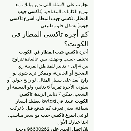
نجاوب على الأسئلة اللي تدور ببالك، مع 
توزيع الكلمات المفتاحية (
تاكسي جيب 
المطار
، 
تكسي جيب المطار
، 
اسرع تاكسي 
جيب
) بشكل حلو وطبيعي.
كم أجرة تاكسي المطار في 
الكويت؟
أجرة 
تاكسي جيب المطار
 في الكويت 
تختلف حسب وجهتك، بس عالعادة تتراوح 
بين 4 إلى 7 دنانير للمناطق القريبة زي 
الضجيج أو الجابرية، وممكن تزيد شوي لو 
رايح أبعد. على سبيل المثال، لو رايح حولي أو 
سلوى، الأجرة تقريباً 6 دنانير، ولو الدسمة أو 
الشعب، يمكن 7 دنانير. الزبدة، 
تاكسي 
الكويت
 عندنا في 
kwtaxi
 يعطيك أسعار 
شفافة، يعني تعرف كم بتدفع قبل لا تركب. 
لو تبي 
اسرع تاكسي جيب
 مع سعر مناسب، 
احنا خيارك الأول.
يلا، اتصل الحين على 96630262 وحجز 