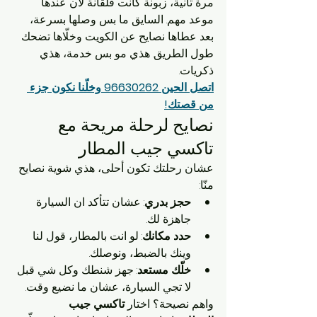
مرة ثانية، زبونة كانت قلقانة لأن عندها 
موعد مهم. السايق ما بس وصلها بسرعة، 
بعد عطاها نصايح عن الكويت وخلّاها تضحك 
طول الطريق. هذي مو بس خدمة، هذي 
ذكريات.
اتصل الحين 96630262 وخلّنا نكون جزء 
من قصتك!
نصايح لرحلة مريحة مع 
تاكسي جيب المطار
عشان رحلتك تكون أحلى، هذي شوية نصايح 
منّا:
حجز بدري
: عشان تتأكد ان السيارة 
جاهزة لك.
حدد مكانك
: لو انت بالمطار، قول لنا 
وينك بالضبط، ونوصلك.
خلّك مستعد
: جهز شنطك وكل شي قبل 
لا تجي السيارة، عشان ما نضيع وقت.
واهم نصيحة؟ اختار 
تاكسي جيب 