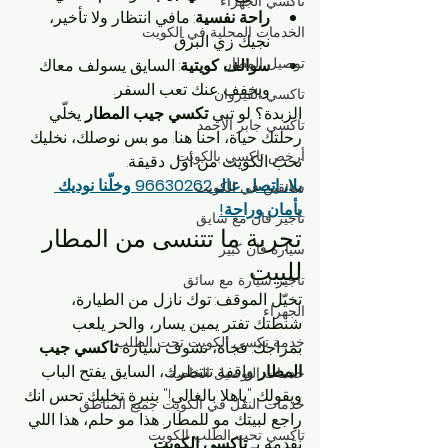
تاكسي الجهراء
راحة نفسية
: مافي انتظار ولا تأخير، 
الخدمات المحلية في الكويت
نجيك زي البرق.
توصيل المطار
سوالف كويتية
: السايق يسولف معاك 
ويخفف عنك تعب السفر.
تاكسي القيروان
الزبدة؟ لو تبي 
تكسي جيب المطار
 يخلّي 
تاكسي جابر الأحمد
رحلتك حياة، احنا هنا. مو بس نوصلك، نخليك 
أرخص تاكسي بالكويت
تحب الكويت من أول دقيقة.
يلا، اتصل عالـ 96630262 وخلّنا نوديك 
سائقين في الكويت
بأمان وراحة!
تأجير فان مع سايق
تجربة ما تتنسى من المطار 
سيارة فان كبير
للبيت
تأجير سيارة مع سائق
تخيّل الموقف: توك نازل من الطيارة، 
الجهراء
شنطتك تفتر يمين يسار، والحر يلعب 
خدمة تكسي الكويت تحت الطلب
بمزاجك. فجأة، تشوف سيارة 
تاكسي جيب 
المطار
 واقفة تنتظرك، السايق يفتح الباب 
خدمات التوصيل الخاصة
ويقولك "ياهلا بالغالي!" بنبرة تخليك تحس انك 
خدمات النقل في الكويت جميع المناطق
راجع لبيتك مو للمطار. هذا مو حلم، هذا اللي 
تاكسي تحت الطلب الكويت
نقدمه بـ 
تاكسي الكويت
.