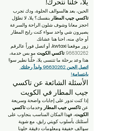
يلا، خلّنا نتحرك!
الحين، بعد هالسوالف الحلوة، ودك تجرب 
تاكسي جيب المطار
 بنفسك؟ يلا، لا تطوّل. 
احجز معانا وشوف شلون الراحة والسرعة 
يصيرون شي واحد. سواء كنت رايح المطار 
أو جاي منه، احنا هنا عشانك.
زور موقعنا 
kwtaxi
، أو اتصل فوراً عالرقم 
96630262. 
تاكسي الكويت
 مو بس خدمة، 
هذا وعد برحلة ما تتنسى. يلا، خلّنا نطير سوا!
اتصل الحين 96630262 وابدأ رحلتك 
بابتسامة!
الأسئلة الشائعة عن تاكسي 
جيب المطار في الكويت
إذا كنت تدور على إجابات واضحة وسريعة 
عن 
تاكسي جيب المطار
 وخدمات 
تاكسي 
الكويت
، فهذا المكان المناسب. بنجاوب على 
أسئلتك بأسلوب كويتي رايق، مع شوية 
سوالف خفيفة ومعلومات دقيقة. خلونا 