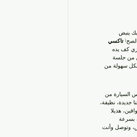
بك ينبض 
لصح! 
تاكسي 
ي كف يده. 
ن من جلسة 
بكل سهولة من 
س السيارة من 
نا جديدة، نظيفة، 
ين، هذيلا 
 بسرعة 
ض، وتوصل وأنت 