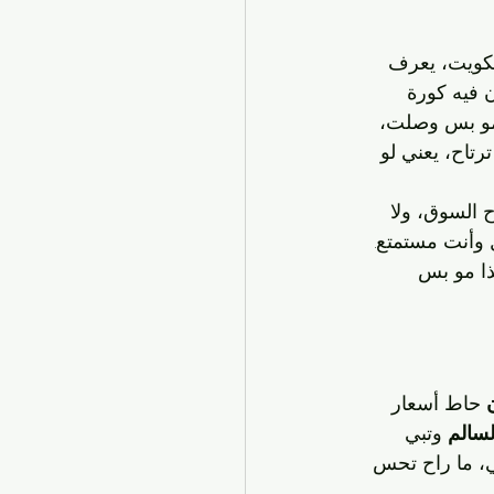
كويت، يعرف 
 فيه كورة 
مو بس وصلت، 
تاح، يعني لو 
ح السوق، ولا 
وأنت مستمتع. 
ذا مو بس 
 حاط أسعار 
لسالم
 وتبي 
ي، ما راح تحس 