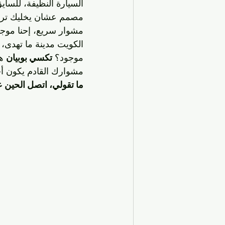
السيارة النظيفة، للساي
مصمم عشان يخليك ترجع 
مشوار سريع، إحنا موج
الكويت مدينة ما تهدى،
موجود؟ 
تكسي بوبيان
 ه
مشوارك القادم يكون أ
ما تقولي، اتصل الحين على 96630262 واستمتع ب