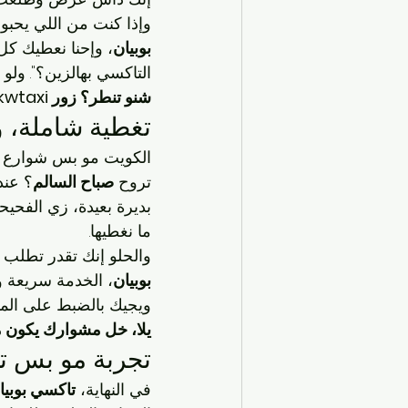
وإذا كنت من اللي يحبو
بوبيان
، وإحنا نعطيك كل 
التاكسي بهالزين؟". ول
شنو تنطر؟ زور kwtaxi ولا دق 
تغطية شاملة، و
الكويت مو بس شوارع و
تروح 
صباح السالم
؟ عندن
بديرة بعيدة، زي الفحيح
ما نغطيها.
والحلو إنك تقدر تطلب 
بوبيان
، الخدمة سريعة و
ويجيك بالضبط على الم
يلا، خل مشوارك يكون م
تجربة مو بس ت
في النهاية، 
تاكسي بوبيا