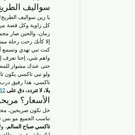
سواليف الطريج 
يا زين سواليف الطريج!
كل زاوية وكل قصة. مرة
زمان، والحين صار مجم
إلا كأنك رحت رحلة ممت
كنت تبي تهدي وتسمع أغ
واهم شي، إحنا نعرف إن
حتى عندك مشوار للمطا
ولو تبي تاكسي يكون ثا
تاكسي، هذا رفيق درب.
يلا، لا تتردد، دق على 
2 
الأسعار؟ مريحة
خل نكون صريحين، محد
تناسب الجميع. مو بس 
تاكسي صباح السالم
، و
إنك داش عرض وطلعت م