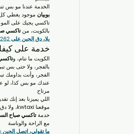
الخدمة عندنا مو بس تن
بوبيان
 موجود يغطي كل ا
تاكسي يجيك على المو
بالكويت، من 
تاكسي صبا
يلا، دق الحين على 96630262 وخل مشوارك يصير أحلى!
خدمة على كيفك، 24 س
الكويت ما تنام، و
تاكسي 
الفجر، وأنت بداومك ت
عندك. مو بس كذا، لو ع
مرتاح.
اللي يميزنا بعد إنك تق
موقعنا 
kwtaxi
، ولا دق
خدمة 
تاكسي صباح السا
مع الراحة والوناسة.
ما تقولي، اتصل الحين على 96630262 وجرّب