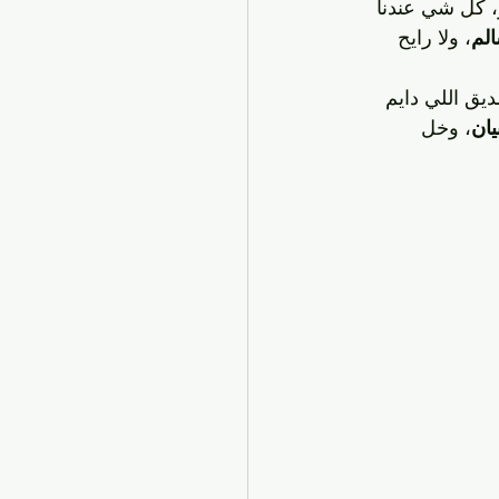
، كل شي عندنا 
لم
، ولا رايح 
يق اللي دايم 
يان
، وخل 