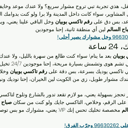
قل، هذي تجربة. تبي تروح مشوار سريع؟ ولا عندك موعد وخايف
لمشاوير، سواء كانت داخل المدينة ولا برا. ولو كنت بدوامك ا
عد، بس دق على 
رقم تاكسي بوبيان
 وخل الباقي علينا. يعني، وي
ح السالم
 لين أي منطقة ثانية، إحنا موجودين.
اعة
بوبيان
 بعد ما ينام! سواء كنت طالع من سهرة بالليل، ولا عندك
بالفجر، ولا حتى بس تبي ت
بي تاكسي يوديك بسرعة، بس دقة على 
رقم تاكسي بوبيان
 وخلا
ندك مشوار طويل، زي من الكويت لين الخيران، إحنا نوديك ون
در تحجز بسهولة. يعني، مو لازم تقعد تدور بالشارع وتلوح لتاكس
 على الرقم، وخلاص، التاكسي جايك. ولو كنت من سكان 
صباح ا
لم
 مخصصة تخليك تحس إنك VIP. يعني، مشوارك مو
 الفرق!