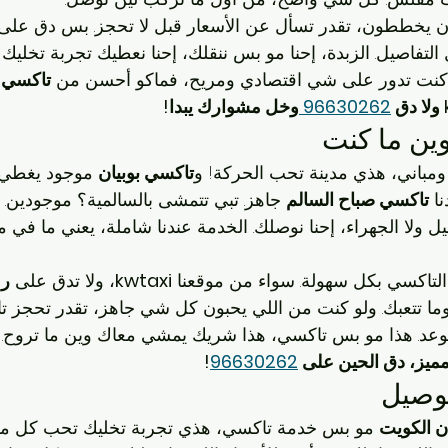
ن يخططون، تقدر تسأل عن الأسعار قبل لا تحجز. بس دق على 
التفاصيل. الزبدة، إحنا مو بس ننقلك، إحنا نعطيك تجربة تخليك 
و كنت تدور على شي اقتصادي ومريح، فماكو أحسن من 
تاكسي ب
96630262 
وخل مشوارك يبدا!
ين ما كنت
مباني، هذي مدينة تحب الحركة! و
تاكسي بوبيان
 موجود يغطي ك
ا 
تاكسي صباح السالم
 جاهز. تبي تتمشى بالسالمية؟ موجودين. 
يل ولا الجهراء، إحنا نوصلك. الخدمة عندنا شاملة، يعني ما في 
التاكسي بكل سهولة. سواء من موقعنا 
kwtaxi
، ولا تدق على 
رق
ما تتعبك. ولو كنت من اللي يحبون كل شي جاهز، تقدر تحجز ت
وعد. هذا مو بس تاكسي، هذا شريك يمشي معاك وين ما تروح.
ميز، دق الحين على 
96630262
!
وصيل
ن الكويت
 مو بس خدمة تاكسي، هذي تجربة تخليك تحب كل مش