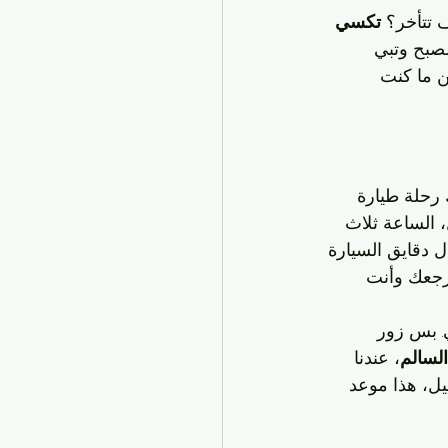
 تتأخر؟ 
تكسي 
لصبح وتبي 
ن ما كنت 
 رحلة طيارة 
شم هوى وتشمش بسيارة مريحة، إحنا موجودين 24/7. تخيل، الساعة ثلاث 
ل دقايق السيارة 
رجعك وأنت 
ي. بس زور 
لسالم
، عندنا 
 بس توصيل، هذا موعد 