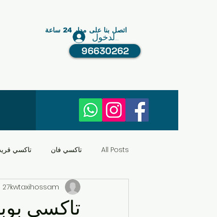
اتصل بنا على مدار 24 ساعة
تسجيل الدخول
96630262
All Posts
تاكسي فان
تاكسي قري
kwtaxihossam
27 أبريل 2025
النقل في الكويت
عبد الله مبارك
تاكسي بوبي