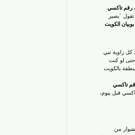
رقم تاكسي 
تقول: "يصير 
وبيان الكويت
.
ل زاوية. تبي 
حتى لو كنت 
منطقة بالكويت 
م تاكسي 
اكسي قبل بيوم، 
وار. من 