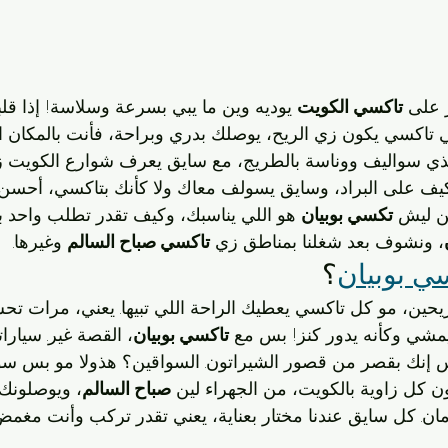
ر على 
تاكسي الكويت
 يوديه وين ما يبي بسرعة وسلاسة! إذا قل
ي تاكسي يكون زي الريح، يوصلك بدري وبراحة، فأنت بالمكان ا
ي سواليف ووناسة بالطريج، مع سايق يعرف شوارع الكويت ز
مكيف على البراد، وسايق يسولف معاك ولا كأنك بتاكسي، أحس
ن ليش 
تكسي بوبيان
 هو اللي يناسبك، وكيف تقدر تطلب واحد 
، ونشوف بعد شغلنا بمناطق زي 
تاكسي صباح السالم
 وغيرها.
ي بوبيان
؟
ين، مو كل تاكسي يعطيك الراحة اللي تبيها. يعني، مرات تح
مشي وكأنه يدور كنز! بس مع 
تاكسي بوبيان
، القصة غير. سيارات
إنك بقصر من قصور الشيراتون. السواقين؟ هذولا مو بس سواق
كل زاوية بالكويت، من الجهراء لين 
صباح السالم
، ويوصلونك
مان. كل سايق عندنا مختار بعناية، يعني تقدر تركب وأنت مغم