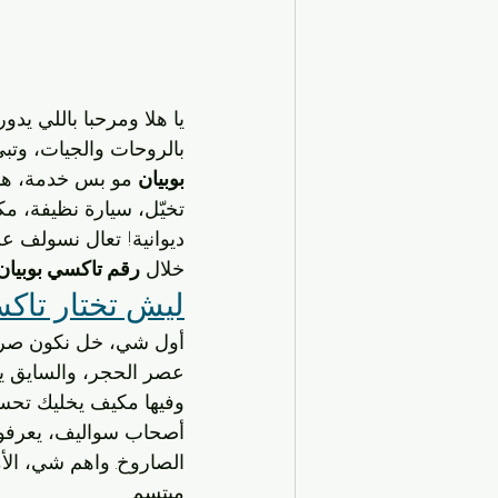
يا هلا ومرحبا باللي يدو
بالروحات والجيات، وتب
بوبيان
 مو بس خدمة، هذ
تخيّل، سيارة نظيفة، 
ديوانية! تعال نسولف ع
خلال 
رقم تاكسي بوبيان
ليش تختار تاكس
أول شي، خل نكون صريح
عصر الحجر، والسايق ي
وفيها مكيف يخليك تحس 
أصحاب سواليف، يعرفون 
الصاروخ. واهم شي، الأ
مبتسم.