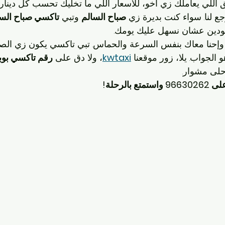
ق اللي يعاملك زي أخو، للأسعار اللي ما تخليك تحسب كل دينار
لنا. سواء كنت بديرة زي 
صباح السالم
 وتبي 
تاكسي صباح السا
ودين عشان نسهل عليك يومك.
 وإحنا معاك بنفس السرعة والحماس. تبي تاكسي يكون زي الصد
و الجواب. يلا، زور موقعنا 
kwtaxi
، ولا دق على 
رقم تاكسي بوب
حلى مشوار.
الرحلة!