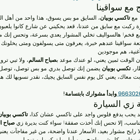
مع سواقينا
 مع 
تاكسي بوبيان
، السايق مو بس يسوق، هذا واحد من أهل ال
 ركبت مع سايق من عندنا، قعد يحكيني عن شارع كانوا يلعبون
ع فخم! هالسواليف تخلي المشوار يعدي بسرعة، وتحس إنك 
عة. سواقينا عندهم خبرة، يعرفون متى يسولفون ومتى يخلونك تر
نية، هم موجودين.
 الوقت ثمين. يعني، لو عندك موعد ب
صباح السالم
، ولا تبي ترو
ر، 
تكسي بوبيان
 يضمن إنك توصل بدري. مو بس توصل، توصل 
بت معاك، يعني كل يوم نفس السايق يجيك، نقدر نسويها لك. ه
9663026
وابدأ مشوارك بابتسامة!
 زي السيارة
 يحب يدفع فلوس واجد على تاكسي. عشان كذا، 
تاكسي بوبيان
تناسب، إلا تحس إنك أخذت صفقة! سواء كنت بديرة زي 
صباح ا
لا رايح مشوار بعيد، الأسعار عندنا واضحة، من غير مفاجآت. يعن
فلس. كل شي واضح، من أول ما تركب لين توصل.