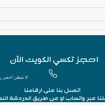
رقم تاكسي جنوب السرة –
رقم ت
أسرع وأراح طريقة توصلك وين
اطلب الأن
ما تبي في حولي والكويت كلها
احجز تكسي الكويت الآن
لا تنتظر! احجز 
اتصل بنا على ارقامنا
سلنا عبر واتساب او عن طريق الدردشة ال