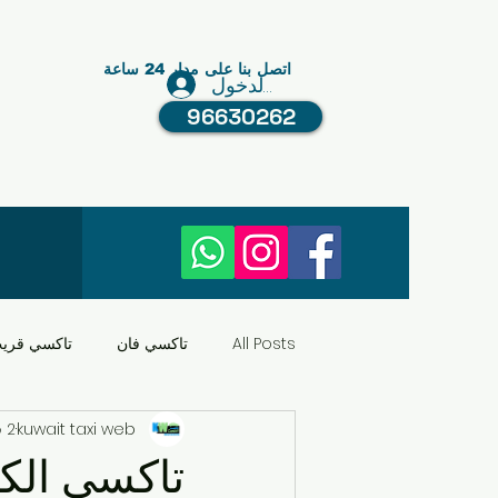
اتصل بنا على مدار 24 ساعة
تسجيل الدخول
96630262
All Posts
تاكسي فان
تاكسي قري
kuwait taxi web
2 فبراير 2023
النقل في الكويت
عبد الله مبارك
تاكسي الك