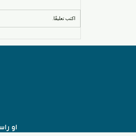
اكتب تعليقًا...
تاكسي الشهداء – رقم الحجز
وطريقة الطلب السريعة مع
kwtaxi
او را