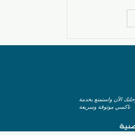
اكسي المستقبل هدية |
 96630262
رحلتك الآن واستمتع بخدمة
تاكسي موثوقة وسريعة
نصية