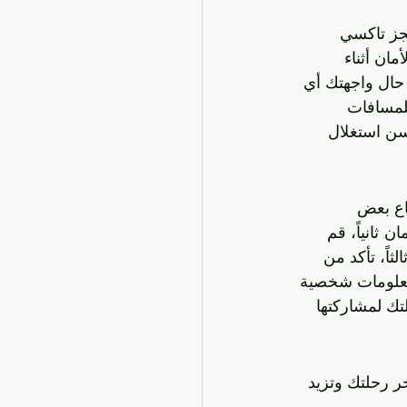
صائح البسيطة:1. قم بحجز تاكسي 
والأمان أثناء 
تاكسي السرة في حال واجهتك أي 
ر.5. قدِّر وقتك واستفد من الأماكن السياحية والمعالم أثناء الرحلة.6. للمسافات 
سن استغلال 
اع بعض 
 ثانياً، قم 
ثاً، تأكد من 
 معلومات شخصية 
تك لمشاركتها 
ر رحلتك وتزيد 