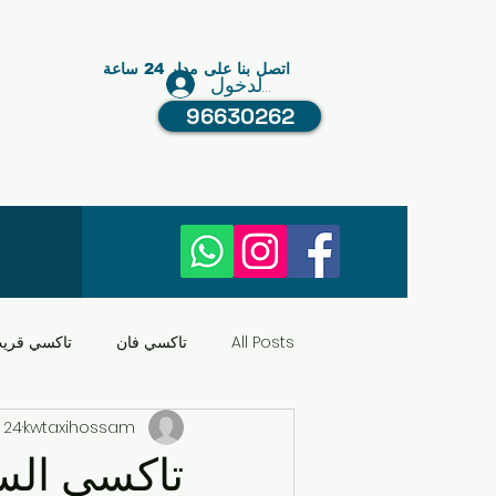
اتصل بنا على مدار 24 ساعة
تسجيل الدخول
96630262
All Posts
تاكسي فان
تاكسي قري
kwtaxihossam
24 أبريل 2024
النقل في الكويت
عبد الله مبارك
تاكسي الس