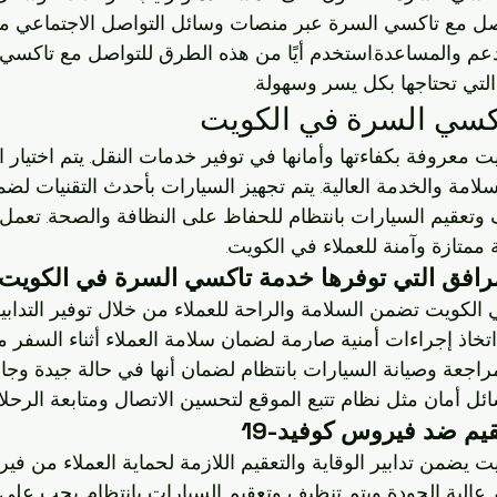
اصل مع تاكسي السرة عبر منصات وسائل التواصل الاجتماعي م
عم والمساعدة.استخدم أيًا من هذه الطرق للتواصل مع تاكسي 
تي تحتاجها بكل يسر وسهولة.
اكسي السرة في الكويت
معروفة بكفاءتها وأمانها في توفير خدمات النقل. يتم اختيار ال
لامة والخدمة العالية. يتم تجهيز السيارات بأحدث التقنيات لضم
يف وتعقيم السيارات بانتظام للحفاظ على النظافة والصحة. تعم
ممتازة وآمنة للعملاء في الكويت.
المرافق التي توفرها خدمة تاكسي السرة في الكويت
كويت تضمن السلامة والراحة للعملاء من خلال توفير التدابير 
 اتخاذ إجراءات أمنية صارمة لضمان سلامة العملاء أثناء السفر 
مراجعة وصيانة السيارات بانتظام لضمان أنها في حالة جيدة وجا
ل أمان مثل نظام تتبع الموقع لتحسين الاتصال ومتابعة الرحلا
عقيم ضد فيروس كوفيد-19
 عالية الجودة ويتم تنظيف وتعقيم السيارات بانتظام. يجب على ال